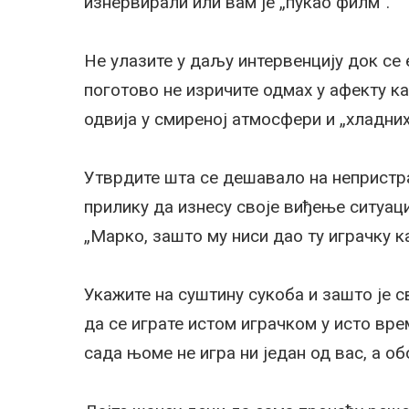
изнервирали или вам је „пукао филм“.
Не улазите у даљу интервенцију док се е
поготово не изричите одмах у афекту к
одвија у смиреној атмосфери и „хладних
Утврдите шта се дешавало на непристра
прилику да изнесу своје виђење ситуаци
„Марко, зашто му ниси дао ту играчку 
Укажите на суштину сукоба и зашто је с
да се играте истом играчком у исто вре
сада њоме не игра ни један од вас, а об