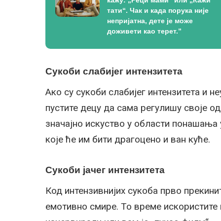
тати“. Чак и када порука није
непријатна, дете је може
доживети као терет.”
Сукоби слабијег интензитета
Ако су сукоби слабијег интензитета и не
пустите децу да сама регулишу своје од
значајно искуство у области понашања 
које ће им бити драгоцено и ван куће.
Сукоби јачег интензитета
Код интензивнијих сукоба прво прекинит
емотивно смире. То време искористите 