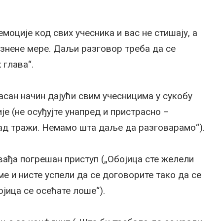
моције код свих учесника и вас не стишају, а
азнене мере. Даљи разговор треба да се
 глава“.
сан начин дајући свим учесницима у сукобу
је (не осуђујте унапред и пристрасно –
кад тражи. Немамо шта даље да разговарамо“).
вађа погрешан приступ („Обојица сте желели
ме и нисте успели да се договорите тако да се
ојица се осећате лоше“).