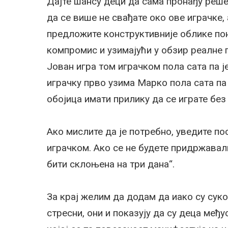
Дајте шансу деци да сама пронађу реше
да се више не свађате око ове играчке,
предложите конструктивније облике пон
компромис и узимајући у обзир реалне п
Јован игра том играчком пола сата па ј
играчку прво узима Марко пола сата па 
обојица имати прилику да се играте без 
Ако мислите да је потребно, уведите п
играчком. Ако се не будете придржавал
бити склоњена на три дана“.
За крај желим да додам да иако су суко
стресни, они и показују да су деца међ