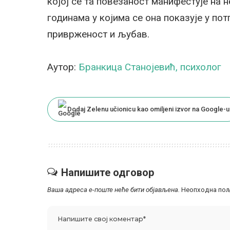
којој се та повезаност манифестује на 
годинама у којима се она показује у по
приврженост и љубав.
Аутор:
Бранкица Станојевић, психолог
Dodaj Zelenu učionicu kao omiljeni izvor na Google-u
Напишите одговор
Ваша адреса е-поште неће бити објављена.
Неопходна пољ