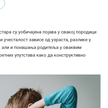
стара су уобичајена појава у свакој породици
и учесталост зависе од узраста, разлике у
е, али и понашања родитеља у оваквим
ретних упутстава како да конструктивно