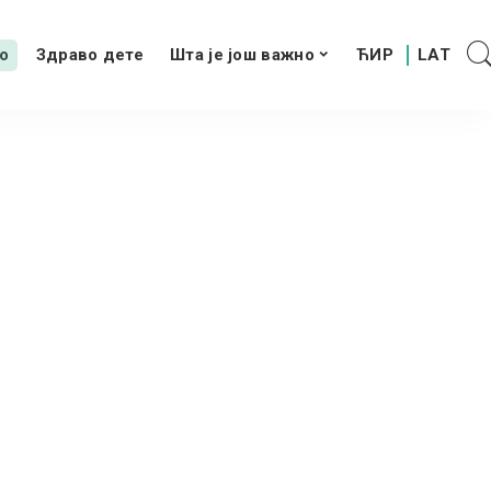
о
Здраво дете
Шта је још важно