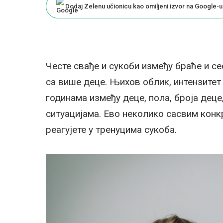
Dodaj Zelenu učionicu kao omiljeni izvor na Google-u
Честе свађе и сукоби између браће и се
са више деце. Њихов облик, интензитет 
годинама између деце, пола, броја дец
ситуацијама. Ево неколико сасвим конк
реагујете у тренуцима сукоба.