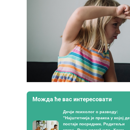
Можда ће вас интересовати
Дечји психолог о разводу:
”Најштетнија је пракса у којој де
постаје посредник. Родитељи
кажу: „Реци мами“ или „Кажи