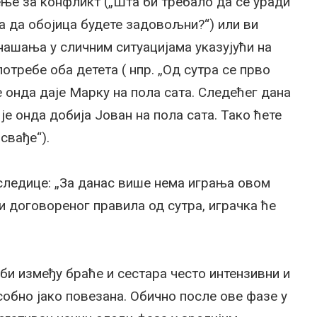
ње за конфликт („Шта би требало да се уради
 а да обојица будете задовољни?“) или ви
ашања у сличним ситуацијама указујући на
отребе оба детета ( нпр. „Од сутра се прво
е онда даје Марку на пола сата. Следећег дана
је онда добија Јован на пола сата. Тако ћете
свађе“).
оследице: „За данас више нема играња овом
и договореног правила од сутра, играчка ће
би између браће и сестара често интензивни и
усобно јако повезана. Обично после ове фазе у