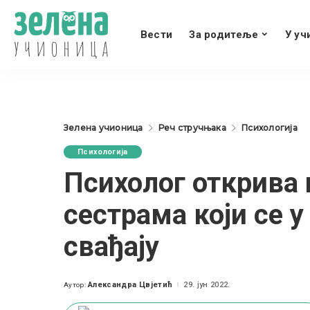
Вести
За родитеље
У уч
Зелена учионица
Реч стручњака
Психологија
Психологија
Психолог открива 
сестрама који се 
свађају
Александра Цвјетић
29. јун 2022.
Аутор:
Posted
by