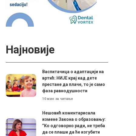
Најновије
Васпитачица о адаптацији на
вртић: НИЈЕ крај кад дете
престане да плаче, то је само
фаза равнодушности
10 мин за читање
Нешовић коментарисала
измене Закона о образовању:
”Ко одговорно ради, не треба
да се плаши да ће изгубити