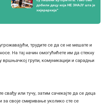
добили децу која НЕ ЗНАЈУ шта је
хијерархија”
угрожавајући, трудите се да се не мешате и
носе. На тај начин омогућићете им да стекну
у вршњачкој групи, комуникацији и сарадњи
е свађу или тучу, затим сачекајте да се деца
и за своје смиривање уколико сте се