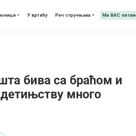
ионици
У вртићу
Реч стручњака
Ми ВАС питам
шта бива са браћом и
у детињству много