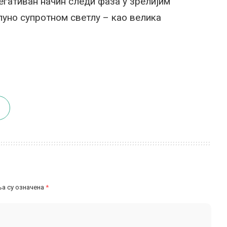
негативан начин следи фаза у зрелијим
тпуно супротном светлу – као велика
а су означена
*