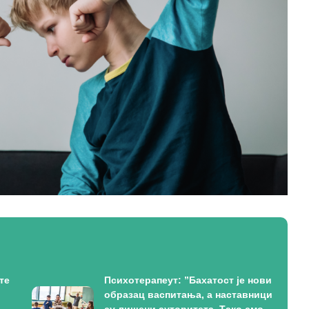
те
Психотерапеут: ”Бахатост је нови
образац васпитања, а наставници
су лишени ауторитета. Тако смо