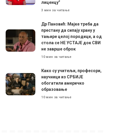
лиценцу”
3 мин за читање
Др Пановић: Мајке треба да
престану да сипају храну у
тањире целој породици, а од
стола се НЕ УСТАЈЕ док СВИ
не заврше оброк
10 мин за читање
Како су учитељи, професори,
научници из СРБИЈЕ
обогатили америчко
образовање
10 мин за читање