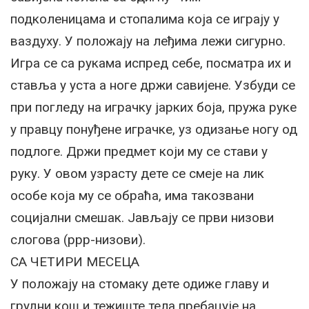
подколеницама и стопалима која се играју у
ваздуху. У положају на леђима лежи сигурно.
Игра се са рукама испред себе, посматра их и
ставља у уста а ноге држи савијене. Узбуди се
при погледу на играчку јарких боја, пружа руке
у правцу понуђене играчке, уз одизање ногу од
подлоге. Држи предмет који му се стави у
руку. У овом узрасту дете се смеје на лик
особе која му се обраћа, има такозвани
социјални смешак. Јављају се први низови
слогова (ррр-низови).
СА ЧЕТИРИ МЕСЕЦА
У положају на стомаку дете одиже главу и
грудни кош и тежиште тела пребацује на