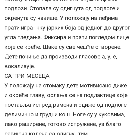
подлози. Стопала су одигнута од подлоге и
окренута су навише. У положају на леђима
прати игра- чку јарких боја од једног до другог
угла гледања. Фиксира и прати погледом лице
које се креће. Шаке су све чешће отворене.
Дете почиње да производи гласове а, у, е,
вокализује.
СА ТРИ МЕСЕЦА
У положају на стомаку дете мотивисано диже
и окреће главу, ослања се на подлактице које
поставља испред рамена и одиже од подлоге
делимично и грудни кош. Ноге су у куковима,
лако раширене, готово испружене, уз благо
савијена колена са одигну- тим