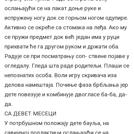
ослањајући се на лакат доње руке и
испружену ногу док се горњом ногом одупире.
Активно се окреће са стомака на леђа. Ако му
се пружи предмет док већ један има у руци
прихвати ће га другом руком и држати оба.
Радује се при посматрању соп- ствене појаве у
огледалу. Гледа шта раде родитељи. Плаши се
непознатих особа. Воли игру скривача иза
делова намештаја. Почиње фаза брбљања јер
дете повезује и комбинује двогласе ба-ба, да-
да.
СА ДЕВЕТ МЕСЕЦИ
У потрбушном положају дете бауља, на
савијеној подлактици ослањајући се на