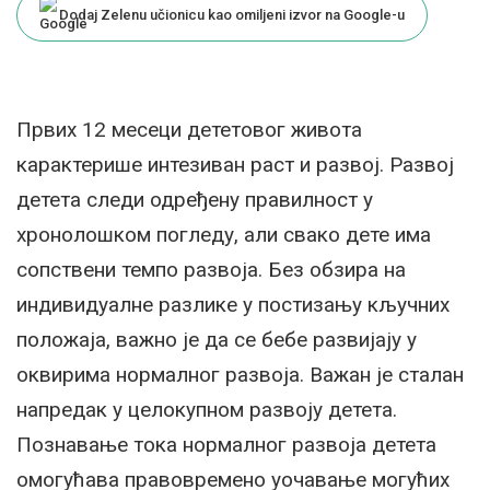
Dodaj Zelenu učionicu kao omiljeni izvor na Google-u
Првих 12 месеци дететовог живота
карактерише интезиван раст и развој. Развој
детета следи одређену правилност у
хронолошком погледу, али свако дете има
сопствени темпо развоја. Без обзира на
индивидуалне разлике у постизању кључних
положаја, важно је да се бебе развијају у
оквирима нормалног развоја. Важан је сталан
напредак у целокупном развоју детета.
Познавање тока нормалног развоја детета
омогућава правовремено уочавање могућих