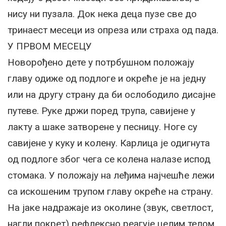
нису ни пузала. Док нека деца пузе све до
тринаест месеци из опреза или страха од пада.
У ПРВОМ МЕСЕЦУ
Новорођено дете у потрбушном положају
главу одиже од подлоге и окреће је на једну
или на другу страну да би ослободило дисајне
путеве. Руке држи поред трупа, савијене у
лакту а шаке затворене у песницу. Ноге су
савијене у куку и колену. Карлица је одигнута
од подлоге због чега се колена налазе испод
стомака. У положају на леђима најчешће лежи
са искошеним трупом главу окреће на страну.
На јаке надражаје из околине (звук, светлост,
нагли покрет) рефлексно реагује целим телом