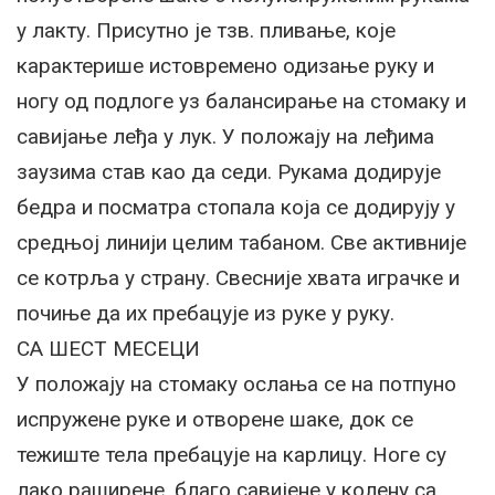
у лакту. Присутно је тзв. пливање, које
карактерише истовремено одизање руку и
ногу од подлоге уз балансирање на стомаку и
савијање леђа у лук. У положају на леђима
заузима став као да седи. Рукама додирује
бедра и посматра стопала која се додирују у
средњој линији целим табаном. Све активније
се котрља у страну. Свесније хвата играчке и
почиње да их пребацује из руке у руку.
СА ШЕСТ МЕСЕЦИ
У положају на стомаку ослања се на потпуно
испружене руке и отворене шаке, док се
тежиште тела пребацује на карлицу. Ноге су
лако раширене, благо савијене у колену са