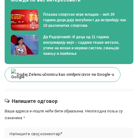
Плазма спортске игре младих – већ 30
година деци дају могућност да испробају чак
10 различитих спортова
Др Радојловић: И деца од 11 година
конзумирају вејп – садржи тешке метале,
утиче на мозак и нервни систем, смањује
пажњу и памћење
Dodaj Zelenu učionicu kao omiljeni izvor na Google-u
Напишите одговор
Ваша адреса е-поште неће бити објављена.
Неопходна поља су
означена
*