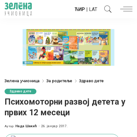
ЋИР
|
LAT
Зелена учионица
За родитеље
Здраво дете
Здраво дете
Психомоторни развој детета у
првих 12 месеци
Нада Шакић
26. јануар 2017.
Аутор:
Posted
by