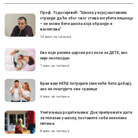
Проф. Тодосијевић: ”Школа у којој наставник
страхује да ће због свог става изгубити лиценцу
– не може бити школа која образује и
васпитава”
14 мин за читање
Ево које ризике царски рез носи за ДЕТЕ, ако
није неопходан
7 мин за читање
Брак вам НЕЋЕ потрајати (или неће бити добар),
ако не поштујете ове границе
4 мин за читање
Учитељица родитељима: Док припремате дете
за полазак у школу, поставите себи неколико
питања
8 мин за читање