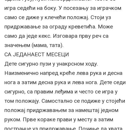
игра седећи на боку. У посезању за играчком
само се диже у клечећи положај. Стоји уз
придржавање за ограду креветића. Може
само да једе кекс. Изговара прву реч са
значењем (мама, тата).
СА ЈЕДАНАЕСТ МЕСЕЦИ
Дете сигурно пузи у унакрсном ходу.
Наизменично напред креће лева рука и десна
нога а затим десна рука и лева нога. Дете седи
сигурно, са правим леђима и често се игра у
том положају. Самостално се подиже у стојећи
положај придржавањем за намештај једном
руком. Прве кораке прави у месту а затим
постранце уз придржавање. Почиње да хвата