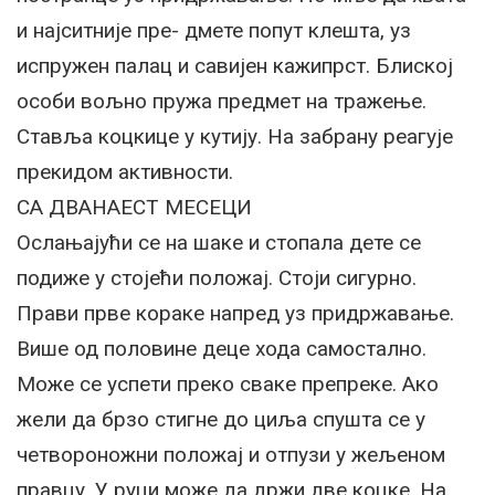
и најситније пре- дмете попут клешта, уз
испружен палац и савијен кажипрст. Блиској
особи вољно пружа предмет на тражење.
Ставља коцкице у кутију. На забрану реагује
прекидом активности.
СА ДВАНАЕСТ МЕСЕЦИ
Ослањајући се на шаке и стопала дете се
подиже у стојећи положај. Стоји сигурно.
Прави прве кораке напред уз придржавање.
Више од половине деце хода самостално.
Може се успети преко сваке препреке. Ако
жели да брзо стигне до циља спушта се у
четвороножни положај и отпузи у жељеном
правцу. У руци може да држи две коцке. На