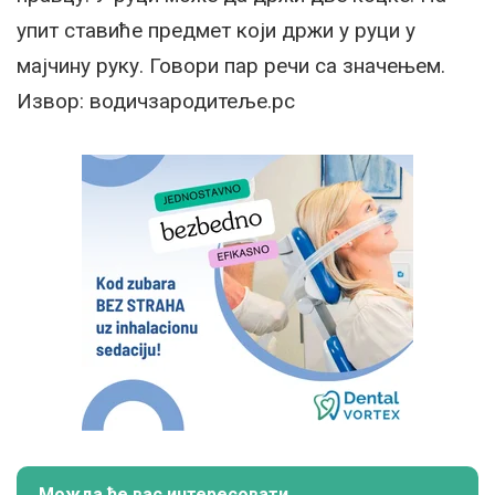
упит ставиће предмет који држи у руци у
мајчину руку. Говори пар речи са значењем.
Извор: водичзародитеље.рс
Можда ће вас интересовати