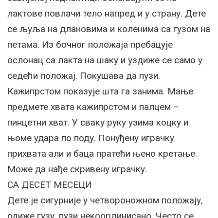
лактове повлачи тело напред и у страну. Дете
се љуља на длановима и коленима са гузом на
петама. Из бочног положаја пребацује
ослонац са лакта на шаку и уздиже се само у
седећи положај. Покушава да пузи.
Кажипрстом показује шта га занима. Мање
предмете хвата кажипрстом и палцем –
пинцетни хват. У сваку руку узима коцку и
њоме удара по поду. Понуђену играчку
прихвата али и баца пратећи њено кретање.
Може да нађе скривену играчку.
СА ДЕСЕТ МЕСЕЦИ
Дете је сигурније у четвороножном положају,
одиже гузу, пузи некоординисано. Често се