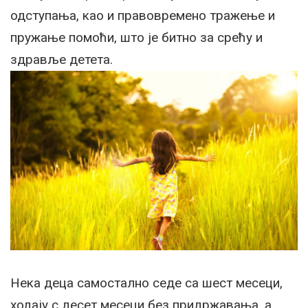
одступања, као и правовремено тражење и
пружање помоћи, што је битно за срећу и
здравље детета.
Нека деца самостално седе са шест месеци,
ходају с десет месеци без придржавања, а