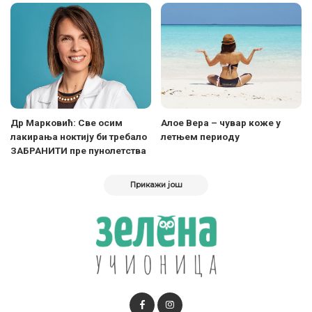
Др Марковић: Све осим
Алое Вера – чувар коже у
лакирања ноктију би требало
летњем периоду
ЗАБРАНИТИ пре пунолетства
Прикажи још