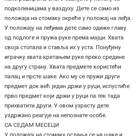
подколеницама у ваздуху. Дете се само из
положаја на стомаку окреће у положај на леђа.
У положају на леђима дете само одиже главу
од подлоге и пружа руке према мајци. Хвата
своја стопала и ставља их у уста. Понуђену
играчку хвата кретањем руке преко средине
на другу страну. Хвата предмете користећи
палац и прсте шаке. Ако му се пружи други
предмет док већ један држи у руци, испустиће
прво предмет који држи у руци па тек тада
прихватити други. У овом узрасту дете
уздржано реагује на непознате особе.
СА СЕДАМ МЕСЕЦИ
У положају на стомаку ослања се на шаке и