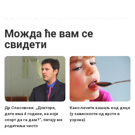
Можда ће вам се
свидети
Др Спасовски: „Докторе,
Како лечити кашаљ код деце
дете има 4 године, на који
(у зависности од врсте и
спорт да га дам?”, питају ме
узрока)
родитељи често