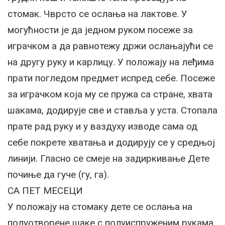
стомак. Чврсто се ослања на лактове. У
могућности је да једном руком посеже за
играчком а да равнотежу држи ослањајући се
на другу руку и карлицу. У положају на леђима
прати погледом предмет испред себе. Посеже
за играчком која му се пружа са стране, хвата
шакама, додирује све и ставља у уста. Стопала
прате рад руку и у ваздуху изводе сама од
себе покрете хватања и додирују се у средњој
линији. Гласно се смеје на задиркивање Дете
почиње да гуче (гу, га).
СА ПЕТ МЕСЕЦИ
У положају на стомаку дете се ослања на
полуотворене шаке с полуиспруженим рукама