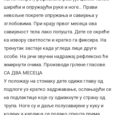
ширећи и опружајући руке и ноге… Прави
невољне покрете опружања и савијања у
зглобовима. При крају првог месеца ова
савијеност тела лако попушта. Дете се окреће
ка извору светлости и кратко га фиксира. На
тренутак застаје када угледа лице друге
особе. На јачи звучни надражај рефлексно ће
жмирнути очима. Производи грлене гласове.
СА ДВА МЕСЕЦА
У положају на стомаку дете одиже главу од
подлоге уз кратко задржавање, ослањајући се
на подлактице које су одмакнуте у страну од
трупа. Ноге су и даље полусавијене у куку и
колену а карлица се полако спушта према