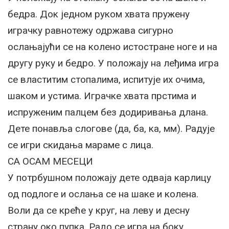
бедра. Док једном руком хвата пружену
играчку равнотежу одржава сигурно
ослањајући се на колено истостране ноге и на
другу руку и бедро. У положају на леђима игра
се властитим стопалима, испитује их очима,
шаком и устима. Играчке хвата прстима и
испруженим палцем без додиривања длана.
Дете понавља слогове (да, ба, ка, мм). Радује
се игри скидања мараме с лица.
СА ОСАМ МЕСЕЦИ
У потрбушном положају дете одваја карлицу
од подлоге и ослања се на шаке и колена.
Воли да се креће у круг, на леву и десну
страну око пупка. Радо се игра на боку