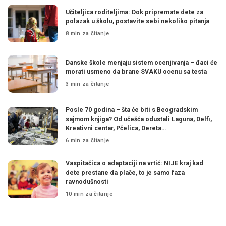
Učiteljica roditeljima: Dok pripremate dete za
polazak u školu, postavite sebi nekoliko pitanja
8 min za čitanje
Danske škole menjaju sistem ocenjivanja – đaci će
morati usmeno da brane SVAKU ocenu sa testa
3 min za čitanje
Posle 70 godina – šta će biti s Beogradskim
sajmom knjiga? Od učešća odustali Laguna, Delfi,
Kreativni centar, Pčelica, Dereta…
6 min za čitanje
Vaspitačica o adaptaciji na vrtić: NIJE kraj kad
dete prestane da plače, to je samo faza
ravnodušnosti
10 min za čitanje