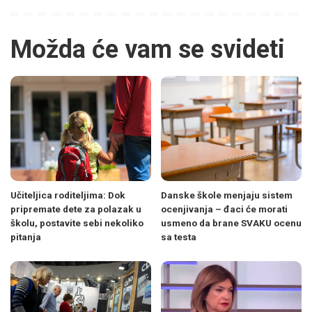
Možda će vam se svideti
Učiteljica roditeljima: Dok
Danske škole menjaju sistem
pripremate dete za polazak u
ocenjivanja – đaci će morati
školu, postavite sebi nekoliko
usmeno da brane SVAKU ocenu
pitanja
sa testa