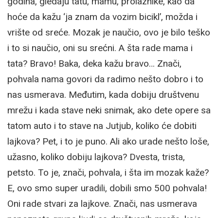
godina, gledaju tatu, mamu, prolaznike, kao da
hoće da kažu ‘ja znam da vozim bicikl’, možda i
vrište od sreće. Mozak je naučio, ovo je bilo teško
i to si naučio, oni su srećni. A šta rade mama i
tata? Bravo! Baka, deka kažu bravo… Znači,
pohvala nama govori da radimo nešto dobro i to
nas usmerava. Međutim, kada dobiju društvenu
mrežu i kada stave neki snimak, ako dete opere sa
tatom auto i to stave na Jutjub, koliko će dobiti
lajkova? Pet, i to je puno. Ali ako urade nešto loše,
užasno, koliko dobiju lajkova? Dvesta, trista,
petsto. To je, znači, pohvala, i šta im mozak kaže?
E, ovo smo super uradili, dobili smo 500 pohvala!
Oni rade stvari za lajkove. Znači, nas usmerava