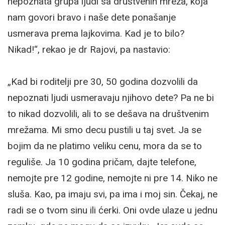
nepoznata grupa ljudi sa društvenih mreža, koja
nam govori bravo i naše dete ponašanje
usmerava prema lajkovima. Kad je to bilo?
Nikad!“, rekao je dr Rajovi, pa nastavio:
„Kad bi roditelji pre 30, 50 godina dozvolili da
nepoznati ljudi usmeravaju njihovo dete? Pa ne bi
to nikad dozvolili, ali to se dešava na društvenim
mrežama. Mi smo decu pustili u taj svet. Ja se
bojim da ne platimo veliku cenu, mora da se to
reguliše. Ja 10 godina pričam, dajte telefone,
nemojte pre 12 godine, nemojte ni pre 14. Niko ne
sluša. Kao, pa imaju svi, pa ima i moj sin. Čekaj, ne
radi se o tvom sinu ili ćerki. Oni ovde ulaze u jednu