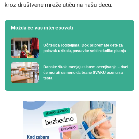
kroz društvene mreže utiču na našu decu.
Možda će vas interesovati
Učiteljica roditeljima: Dok pripremate dete za
polazak u školu, postavite sebi nekoliko pitanja
Danske škole menjaju sistem ocenjivanja – đaci
će morati usmeno da brane SVAKU ocenu sa
testa