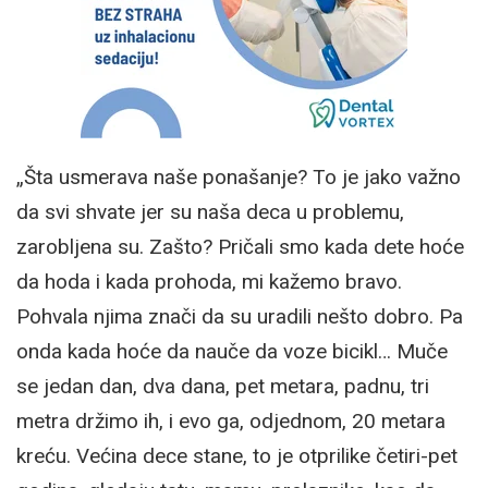
„Šta usmerava naše ponašanje? To je jako važno
da svi shvate jer su naša deca u problemu,
zarobljena su. Zašto? Pričali smo kada dete hoće
da hoda i kada prohoda, mi kažemo bravo.
Pohvala njima znači da su uradili nešto dobro. Pa
onda kada hoće da nauče da voze bicikl… Muče
se jedan dan, dva dana, pet metara, padnu, tri
metra držimo ih, i evo ga, odjednom, 20 metara
kreću. Većina dece stane, to je otprilike četiri-pet