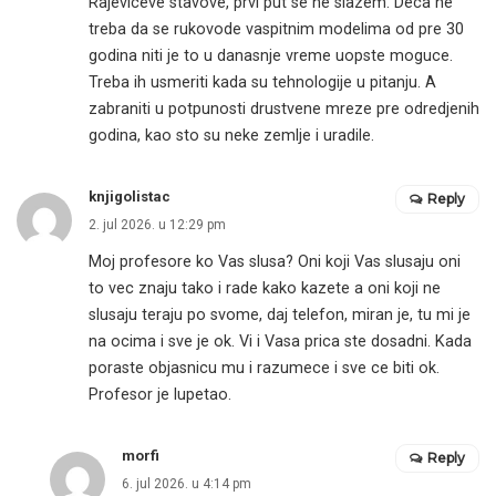
Rajeviceve stavove, prvi put se ne slazem. Deca ne
treba da se rukovode vaspitnim modelima od pre 30
godina niti je to u danasnje vreme uopste moguce.
Treba ih usmeriti kada su tehnologije u pitanju. A
zabraniti u potpunosti drustvene mreze pre odredjenih
godina, kao sto su neke zemlje i uradile.
knjigolistac
Reply
2. jul 2026. u 12:29 pm
Moj profesore ko Vas slusa? Oni koji Vas slusaju oni
to vec znaju tako i rade kako kazete a oni koji ne
slusaju teraju po svome, daj telefon, miran je, tu mi je
na ocima i sve je ok. Vi i Vasa prica ste dosadni. Kada
poraste objasnicu mu i razumece i sve ce biti ok.
Profesor je lupetao.
morfi
Reply
6. jul 2026. u 4:14 pm