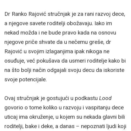
Dr Ranko Rajović stručnjak je za rani razvoj dece,
a njegove savete roditelji obožavaju. Iako im
nekad možda i ne bude pravo kada na osnovu
njegove priče shvate da u nečemu greše, dr
Rajović u svojim izlaganjima ipak nikoga ne
osuđuje, već pokušava da usmeri roditelje kako bi
na što bolji način odgajali svoju decu da iskoriste
svoje potencijale.
Ovaj stručnjak je gostujući u podkastu
Lood
govorio o tome koliko u razvoju i vaspitanju dece
uticaj ima okruženje, u kojem su nekada glavni bili
roditelji, bake i deke, a danas – nepoznati ljudi koji