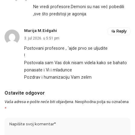
Ne vredi profesore.Demoni su nas već pobedili
,sve što predstoji je agonija.
Marija M.Eidgahi
Reply
3. jul 2026. u 5:51 pm
Postovani profesore , ‘ajde prvo se uljudite
!
Postovala sam Vas dok nisam videla kako se bahato
ponasate i Vi i mladunce
Pozdrav i humanizaciju Vam zelim
Ostavite odgovor
Vaša adresa e-pošte neće biti objavljena.
Neophodna polja su označena
*