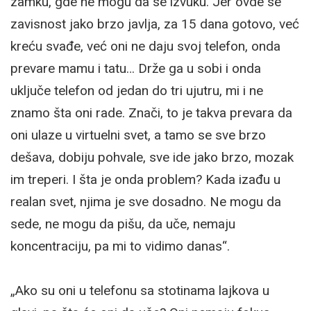
zamku, gde ne mogu da se izvuku. Jer ovde se
zavisnost jako brzo javlja, za 15 dana gotovo, već
kreću svađe, već oni ne daju svoj telefon, onda
prevare mamu i tatu… Drže ga u sobi i onda
uključe telefon od jedan do tri ujutru, mi i ne
znamo šta oni rade. Znači, to je takva prevara da
oni ulaze u virtuelni svet, a tamo se sve brzo
dešava, dobiju pohvale, sve ide jako brzo, mozak
im treperi. I šta je onda problem? Kada izađu u
realan svet, njima je sve dosadno. Ne mogu da
sede, ne mogu da pišu, da uče, nemaju
koncentraciju, pa mi to vidimo danas“.
„Ako su oni u telefonu sa stotinama lajkova u