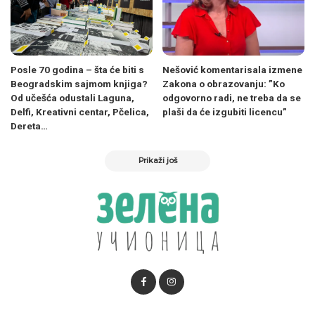
Posle 70 godina – šta će biti s
Nešović komentarisala izmene
Beogradskim sajmom knjiga?
Zakona o obrazovanju: ”Ko
Od učešća odustali Laguna,
odgovorno radi, ne treba da se
Delfi, Kreativni centar, Pčelica,
plaši da će izgubiti licencu”
Dereta…
Prikaži još