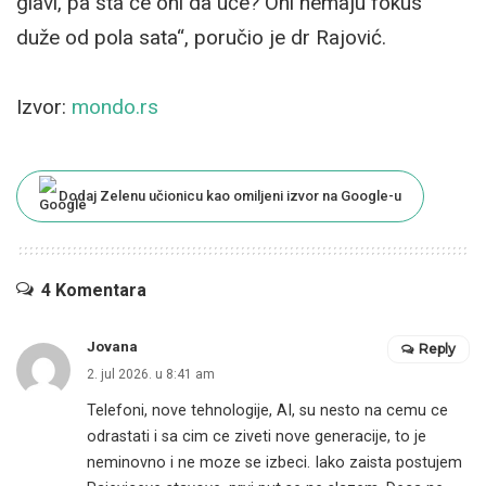
glavi, pa šta će oni da uče? Oni nemaju fokus
duže od pola sata“, poručio je dr Rajović.
Izvor:
mondo.rs
Dodaj Zelenu učionicu kao omiljeni izvor na Google-u
4 Komentara
Jovana
Reply
2. jul 2026. u 8:41 am
Telefoni, nove tehnologije, AI, su nesto na cemu ce
odrastati i sa cim ce ziveti nove generacije, to je
neminovno i ne moze se izbeci. Iako zaista postujem