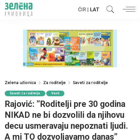
ĆIR
|
LAT
Zelena učionica
Za roditelje
Saveti za roditelje
Saveti za roditelje
Vesti
Rajović: ”Roditelji pre 30 godina
NIKAD ne bi dozvolili da njihovu
decu usmeravaju nepoznati ljudi.
A mi TO dozvoljavamo danas”