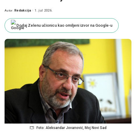
Redakcija
1. jul 2026.
Autor:
Posted
by
Dodaj Zelenu učionicu kao omiljeni izvor na Google-u
Foto: Aleksandar Jovanović, Moj Novi Sad