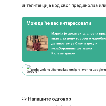
интелигенције код свог предшколца ил
Можда ће вас интересовати
Марија је архитекта, а њена прв
књига за децу говори о чаробн
детињству уз баку и деку и
незаборавним шетњама
Калемегданом
Dodaj Zelenu učionicu kao omiljeni izvor na Google-u
Напишите одговор