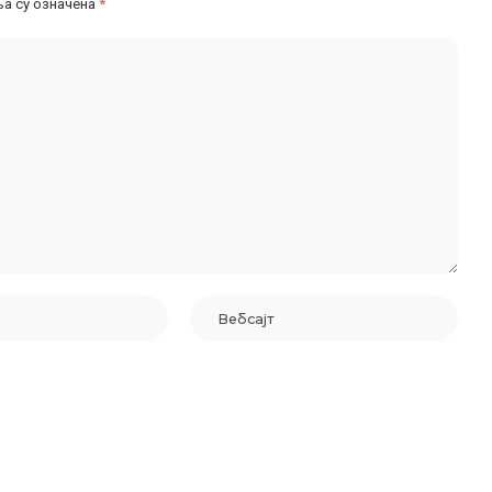
а су означена
*