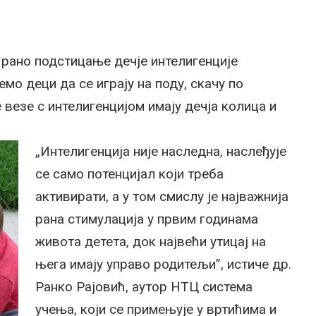
 рано подстицање дечје интелигенције
о деци да се играју на поду, скачу по
е везе с интелигенцијом имају дечја колица и
„Интелигенција није наследна, наслеђује
се само потенцијал који треба
активирати, а у том смислу је најважнија
рана стимулација у првим годинама
живота детета, док највећи утицај на
њега имају управо родитељи”, истиче др.
Ранко Рајовић, аутор НТЦ система
учења, који се примењује у вртићима и