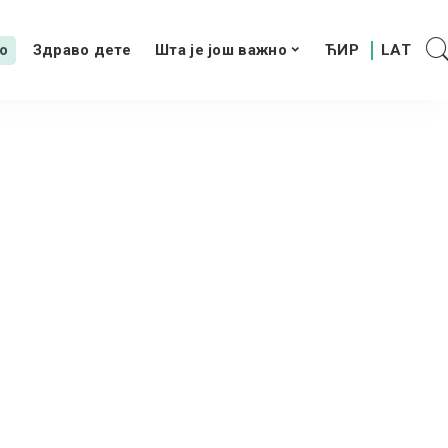
о
Здраво дете
Шта је још важно