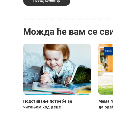
Можда ће вам се св
Подстицање потребе за
Мама пи
читањем код деце
да ода