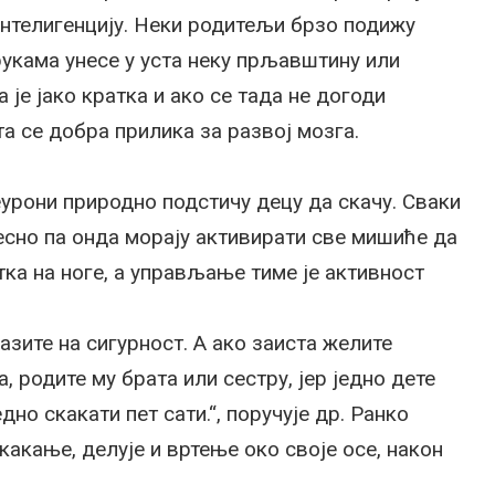
 интелигенцију. Неки родитељи брзо подижу
рукама унесе у уста неку прљавштину или
 је јако кратка и ако се тада не догоди
а се добра прилика за развој мозга.
еурони природно подстичу децу да скачу. Сваки
есно па онда морају активирати све мишиће да
а на ноге, а управљање тиме је активност
азите на сигурност. А ако заиста желите
, родите му брата или сестру, јер једно дете
едно скакати пет сати.“, поручује др. Ранко
какање, делује и вртење око своје осе, након