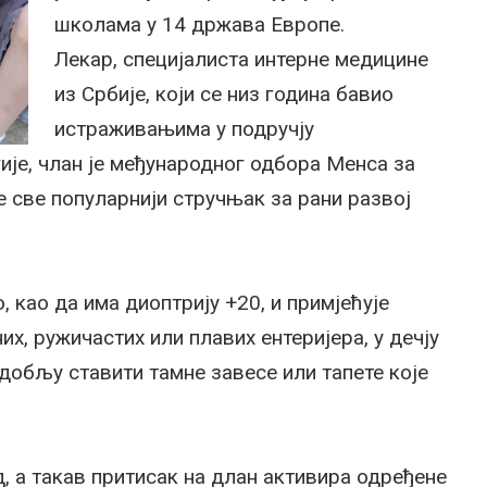
школама у 14 држава Европе.
Лекар, специјалиста интерне медицине
из Србије, који се низ година бавио
истраживањима у подручју
је, члан је међународног одбора Менса за
 све популарнији стручњак за рани развој
, као да има диоптрију +20, и примјећује
их, ружичастих или плавих ентеријера, у дечју
добљу ставити тамне завесе или тапете које
, а такав притисак на длан активира одређене