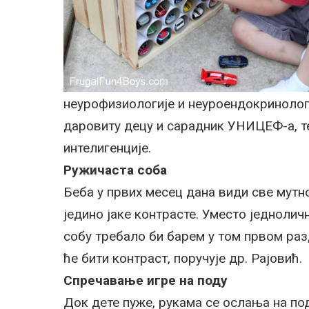
неурофизиологије и неуроендокринологи
даровиту децу и сарадник УНИЦЕФ-а, те
интелигенције.
Ружичаста соба
Беба у првих месец дана види све мутно
једино јаке контрасте. Уместо једноличн
собу требало би барем у том првом раз
ће бити контраст, поручује др. Рајовић.
Спречавање игре на поду
Док дете пуже, рукама се ослања на под