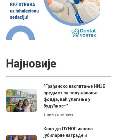
Најновије
”Грађанско васпитање НИЈЕ
предмет за попуњавање
фонда, већ улагање у
будућност”
8 мин за читање
Како до ПУНОГ износа
јубиларне награде и