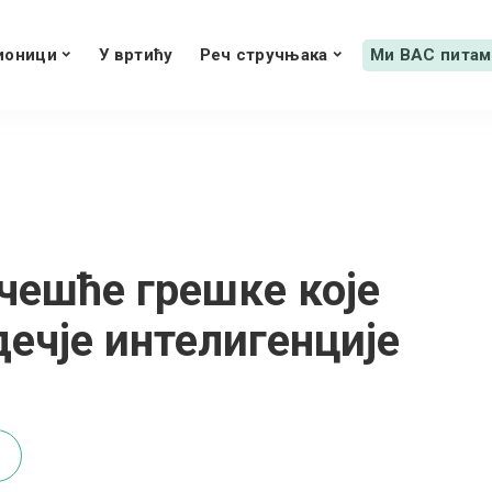
ионици
У вртићу
Реч стручњака
Ми ВАС питам
јчешће грешке које
дечје интелигенције