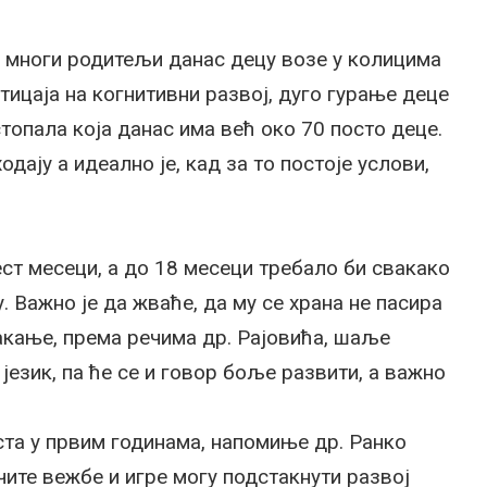
 а многи родитељи данас децу возе у колицима
утицаја на когнитивни развој, дуго гурање деце
топала која данас има већ око 70 посто деце.
дају а идеално је, кад за то постоје услови,
ст месеци, а до 18 месеци требало би свакако
. Важно је да жваће, да му се храна не пасира
вакање, према речима др. Рајовића, шаље
 језик, па ће се и говор боље развити, а важно
ста у првим годинама, напомиње др. Ранко
чите вежбе и игре могу подстакнути развој