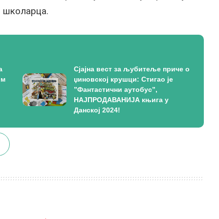
и школарца.
а
Сјајна вест за љубитеље приче о
ом
џиновској крушци: Стигао је
”Фантастични аутобус”,
НАЈПРОДАВАНИЈА књига у
Данској 2024!