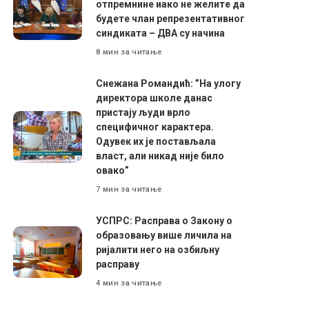
отпремнине иако не желите да
будете члан репрезентативног
синдиката – ДВА су начина
8 мин за читање
Снежана Романдић: ”На улогу
директора школе данас
пристају људи врло
специфичног карактера.
Одувек их је постављала
власт, али никад није било
овако”
7 мин за читање
УСПРС: Расправа о Закону о
образовању више личила на
ријалити него на озбиљну
расправу
4 мин за читање