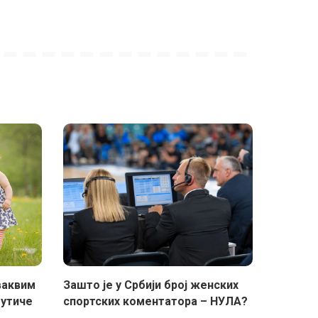
ваквим
Зашто је у Србији број женских
 утиче
спортских коментатора – НУЛА?