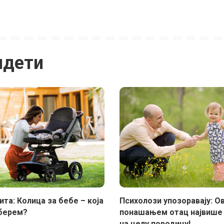
идети
та: Колица за бебе – која
Психолози упозоравају: О
берем?
понашањем отац највише
на целу породицу!