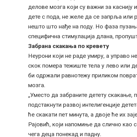
делове мозга који су важни за каснију
дете с пода, не желе да се запрља или 
нешто што нађе на поду. Но фаза пузања
специфична стимулација длана, пропушт
Забрана скакања по кревету
Неурони који не раде умиру, а управо н
скок помера тежиште тела у лево или д
би одржали равнотежу приликом повратк
мозга.
„Уместо да забраните детету скакање, п
подстакнути развој интелигенције детета
ће скакати пет минута, а двоје ће их зај
Рајовић, који напомиње да слично као с
чега деца понекад и падну.