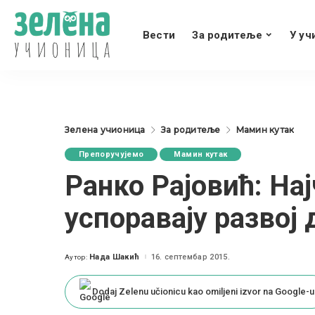
Вести
За родитеље
У уч
Зелена учионица
За родитеље
Мамин кутак
Препоручујемо
Мамин кутак
Ранко Рајовић: На
успоравају развој 
Нада Шакић
16. септембар 2015.
Аутор:
Posted
by
Dodaj Zelenu učionicu kao omiljeni izvor na Google-u