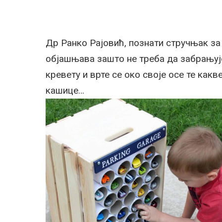
Др Ранко Рајовић, познати стручњак за
објашњава зашто не треба да забрањујем
кревету и врте се око своје осе те какв
кашице…