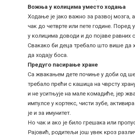
Вожња у колицима уместо ходања
Ходање је јако важно за развој мозга,
чак до четврте или пете године. Поред 
у колицима доводи и до појаве равних с
Свакако би деца требало што више да хо
да ходају боса.
Предуго пасирање хране
Са жвакањем дете почиње у доби од ше
требало прећи с кашица на чврсту храну
и не уситњује на мале комадиће, јер ж
импулсе у кортекс, чисти зубе, активира
је и за имунитет.
Но чак и ако је било грешака или пропу
Рајовић, родитељи још увек кроз разли