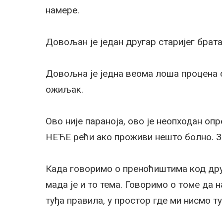
намере.
Довољан је један другар старијег брат
Довољна је једна веома лоша процена 
ожиљак.
Ово није параноја, ово је неопходан оп
НЕЋЕ рећи ако проживи нешто болно. Зб
Када говоримо о преноћиштима код дру
мада је и то тема. Говоримо о томе да 
туђа правила, у простор где ми нисмо т