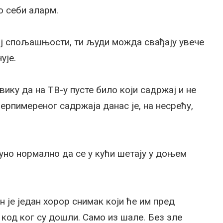
по себи аларм.
ој спољашњости, ти људи можда свађају увече
ује.
вику да на ТВ-у пусте било који садржај и не
нерпимереног садржаја данас је, на несрећу,
пуно нормално да се у кући шетају у доњем
н је један хорор снимак који ће им пред
 код ког су дошли. Само из шале. Без зле