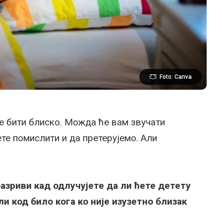
Foto: Canva
е бити блиско. Можда ће вам звучати
те помислити и да претерујемо. Али
азриви кад одлучујете да ли ћете детету
и код било кога ко није изузетно близак