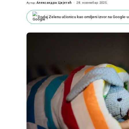
Александра Цвјетић
28. новембар 2025.
Аутор:
Posted
by
Dodaj Zelenu učionicu kao omiljeni izvor na Google-u