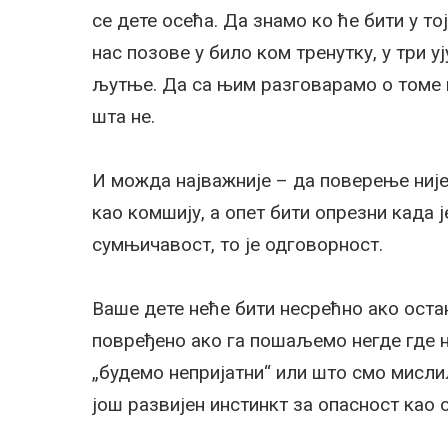
се дете осећа. Да знамо ко ће бити у то
нас позове у било ком тренутку, у три у
љутње. Да са њим разговарамо о томе шт
шта не.
И можда најважније – да поверење није
као комшију, а опет бити опрезни када ј
сумњичавост, то је одговорност.
Ваше дете неће бити несрећно ако оста
повређено ако га пошаљемо негде где н
„будемо непријатни“ или што смо мисли
још развијен инстинкт за опасност као