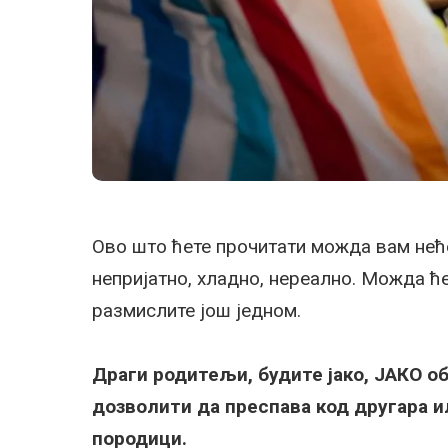
Ово што ћете прочитати можда вам нећ
непријатно, хладно, нереално. Можда ће
размислите још једном.
Драги родитељи, будите јако, ЈАКО об
дозволити да преспава код другара ил
породици.