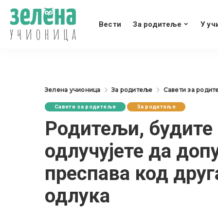
Вести
За родитеље
У уч
Зелена учионица
За родитеље
Савети за родит
Савети за родитеље
За родитеље
Родитељи, будите
одлучујете да доп
преспава код друг
одлука