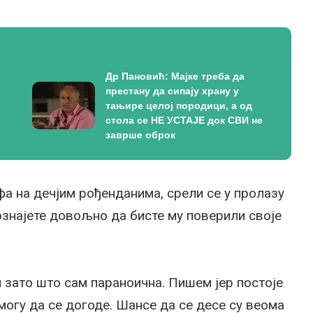
Др Пановић: Мајке треба да
престану да сипају храну у
тањире целој породици, а од
стола се НЕ УСТАЈЕ док СВИ не
заврше оброк
фа на дечјим рођенданима, срели се у пролазу
 познајете довољно да бисте му поверили своје
 зато што сам параноична. Пишем јер постоје
могу да се догоде. Шансе да се десе су веома