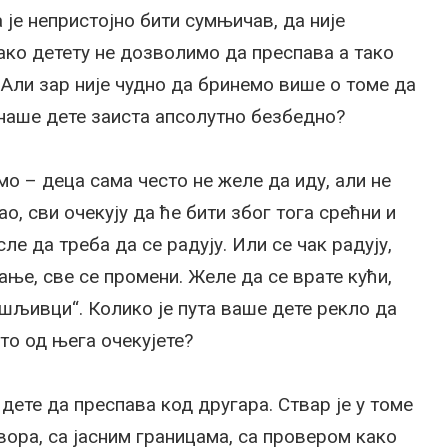
је непристојно бити сумњичав, да није
ако детету не дозволимо да преспава а тако
 Али зар није чудно да бринемо више о томе да
 наше дете заиста апсолутно безбедно?
о – деца сама често не желе да иду, али не
ао, сви очекују да ће бити због тога срећни и
ле да треба да се радују. Или се чак радују,
ање, све се промени. Желе да се врате кући,
лашљивци“. Колико је пута ваше дете рекло да
то од њега очекујете?
 дете да преспава код другара. Ствар је у томе
вора, са јасним границама, са провером како