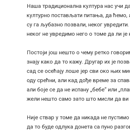
Наша традиционална култура нас учи да 
културно постављати питања, да ћемо, 
су га љубазно позвали, неког увредити.
неког не увредимо него о томе да ли је
Постоји још нешто о чему ретко говорим
знају како да то кажу. Другар их је позв
сад се осећају лоше јер сви око њих мис
оду срећни, али кад дође време за спав
али боје се да не испану „бебе“ или „п
жели нешто само зато што мисли да ви 
Није ствар у томе да никада не пустимо
да то буде одлука донета са пуно разго