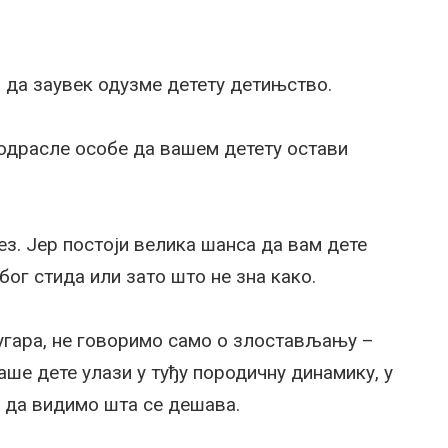
а да заувек одузме детету детињство.
одрасле особе да вашем детету остави
рез. Јер постоји велика шанса да вам дете
ог стида или зато што не зна како.
гара, не говоримо само о злостављању –
наше дете улази у туђу породичну динамику, у
у да видимо шта се дешава.