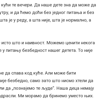
ј кући те вечери. Да наше дете зна да може да
јутру, и да ћемо доћи без једног питања и без
а је у реду, а шта није, шта је нормално, а
 исто што и наивност. Можемо ценити некога
е у питању безбедност нашег детета. То није
не да спава код куће. Али може бити
ије безбедно, само зато што нисмо хтели да
ли да „познајемо те људе“. Наша деца немају
 одрасли. Ми морамо да бринемо уместо њих.