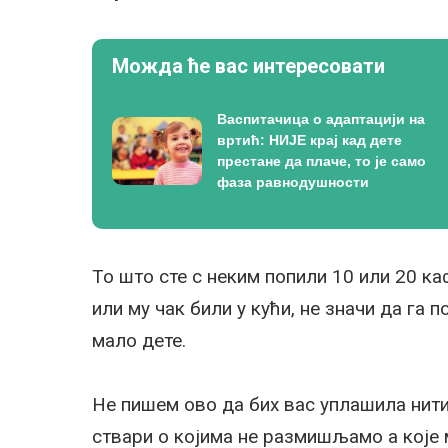
Можда ће вас интересовати
Васпитачица о адаптацији на
вртић: НИЈЕ крај кад дете
престане да плаче, то је само
фаза равнодушности
То што сте с неким попили 10 или 20 ка
или му чак били у кући, не значи да га
мало дете.
Не пишем ово да бих вас уплашила нити
ствари о којима не размишљамо а које 