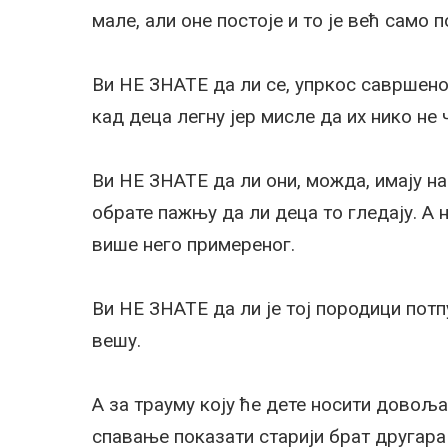
мале, али оне постоје и то је већ само 
Ви НЕ ЗНАТЕ да ли се, упркос савршен
кад деца легну јер мисле да их нико не ч
Ви НЕ ЗНАТЕ да ли они, можда, имају на
обрате пажњу да ли деца то гледају. А 
више него примереног.
Ви НЕ ЗНАТЕ да ли је тој породици пот
вешу.
А за трауму коју ће дете носити довоља
спавање показати старији брат другара