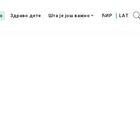
о
Здраво дете
Шта је још важно