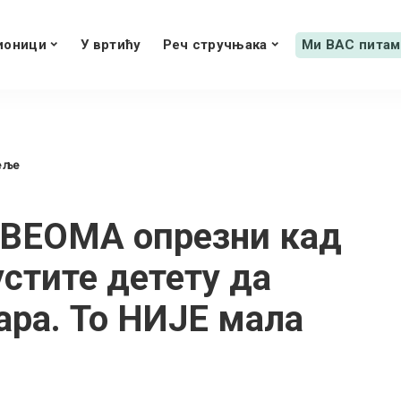
ионици
У вртићу
Реч стручњака
Ми ВАС питам
еље
 ВЕОМА опрезни кад
устите детету да
ара. То НИЈЕ мала