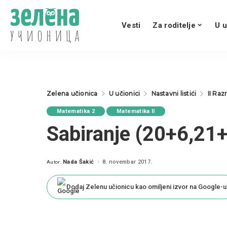
Vesti
Za roditelje
U u
Zelena učionica
U učionici
Nastavni listići
II Raz
Matematika 2
Matematika II
Sabiranje ​​(20+6,​​21
Nada Šakić
8. novembar 2017.
Autor:
Posted
by
Dodaj Zelenu učionicu kao omiljeni izvor na Google-u