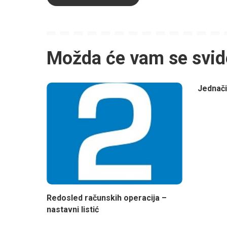
Možda će vam se svid
Jednač
Redosled računskih operacija –
nastavni listić