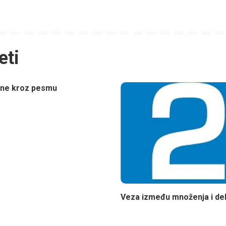
eti
ine kroz pesmu
Veza između množenja i del