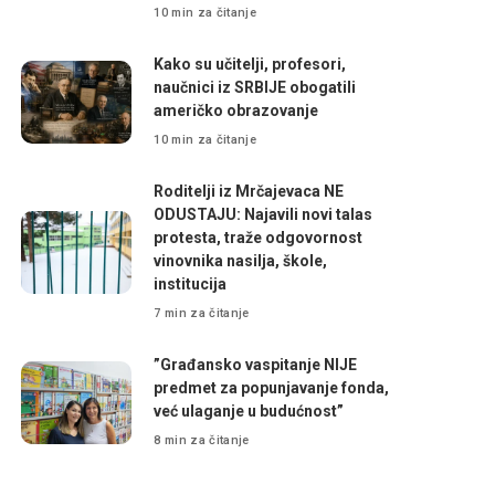
10 min za čitanje
Kako su učitelji, profesori,
naučnici iz SRBIJE obogatili
američko obrazovanje
10 min za čitanje
Roditelji iz Mrčajevaca NE
ODUSTAJU: Najavili novi talas
protesta, traže odgovornost
vinovnika nasilja, škole,
institucija
7 min za čitanje
”Građansko vaspitanje NIJE
predmet za popunjavanje fonda,
već ulaganje u budućnost”
8 min za čitanje