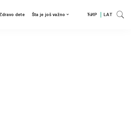
Zdravo dete
Šta je još važno