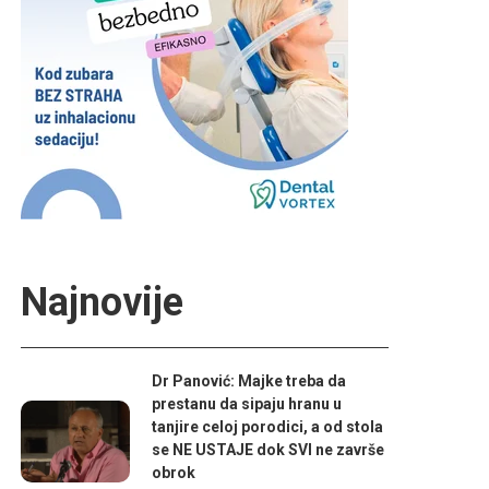
Najnovije
Dr Panović: Majke treba da
prestanu da sipaju hranu u
tanjire celoj porodici, a od stola
se NE USTAJE dok SVI ne završe
obrok