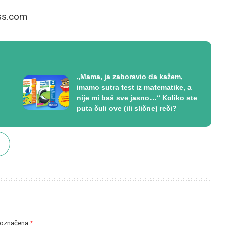
ess.com
„Mama, ja zaboravio da kažem,
imamo sutra test iz matematike, a
nije mi baš sve jasno…“ Koliko ste
puta čuli ove (ili slične) reči?
 označena
*