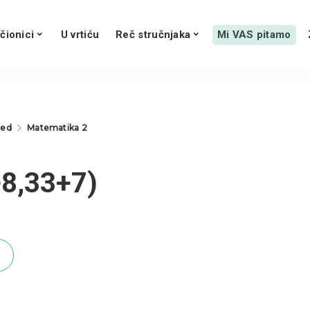
čionici
U vrtiću
Reč stručnjaka
Mi VAS pitamo
red
Matematika 2
+8,​​33+7)