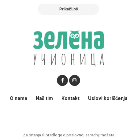
Prikaži još
O nama
Naš tim
Kontakt
Uslovi korišćenja
Za pitanja ili predloge o poslovnoj saradnji možete