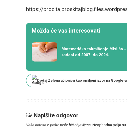
https://procitajproskitajblog.files.wordpr
Možda će vas interesovati
Matematičko takmičenje Misliša –
zadaci od 2007. do 2024.
Dodaj Zelenu učionicu kao omiljeni izvor na Google-u
Napišite odgovor
Vaša adresa e-pošte neće biti objavljena.
Neophodna polja su