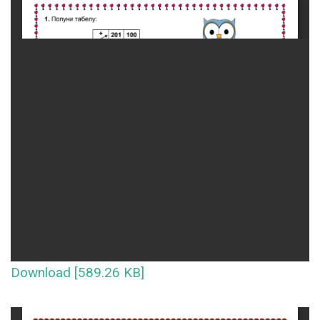
Download [589.26 KB]