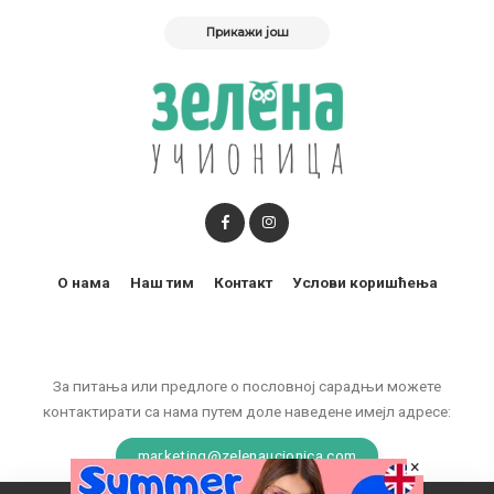
Прикажи још
О нама
Наш тим
Контакт
Услови коришћења
За питања или предлоге о пословној сарадњи можете
контактирати са нама путем доле наведене имејл адресе:
marketing@zelenaucionica.com
×