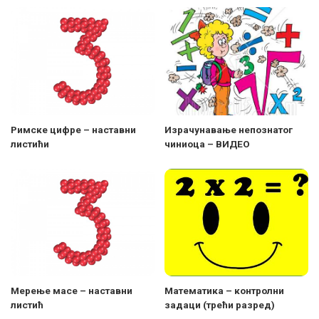
Римске цифре – наставни
Израчунавање непознатог
листићи
чиниоца – ВИДЕО
Мерење масе – наставни
Maтематика – контролни
листић
задаци (трећи разред)