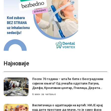
Најновије
После 70 година – шта ће бити с Београдским
сајмом књига? Од учешћа одустали Лагуна,
Делфи, Креативни центар, Пчелица, Дерета…
6 мин за читање
Васпитачица о адаптацији на вртић: НИЈЕ крај
кад дете престане да плаче, то је само фаза