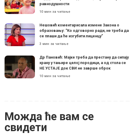
равнодушности
10 мин за читање
Нешовић коментарисала измене Закона о
образовању: ”Ко одговорно ради, не треба да
се плаши да ће изгубити лиценцу”
3 мин за читање
Др Пановић: Мајке треба да престану да сипају
храну у тањире целој породици, а од стола се
НЕ УСТАЈЕ док СВИ не заврше оброк
10 мин за читање
Можда ће вам се
свидети