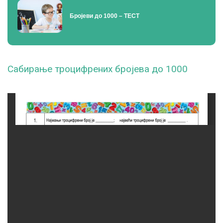
Бројеви до 1000 – ТЕСТ
Сабирање троцифрених бројева до 1000