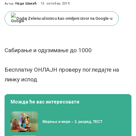
Нада Шакић
13. октобар 2019.
Аутор:
Posted
by
Dodaj Zelenu učionicu kao omiljeni izvor na Google-u
Сабирање и одузимање до 1000
Бесплатну ОНЛАЈН проверу погледајте на
линку испод
Можда ће вас интересовати
Мерење и мере – 3. разред, ТЕСТ