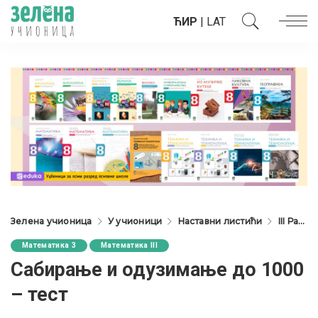
ЋИР
|
LAT
Зелена учионица
У учионици
Наставни листићи
III Разред
Математика 3
Математика III
Сабирање и одузимање до 1000
– тест