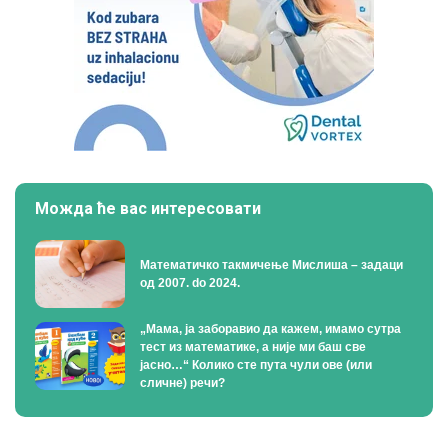
Можда ће вас интересовати
Математичко такмичење Мислиша – задаци
од 2007. do 2024.
„Мама, ја заборавио да кажем, имамо сутра
тест из математике, а није ми баш све
јасно…“ Колико сте пута чули ове (или
сличне) речи?