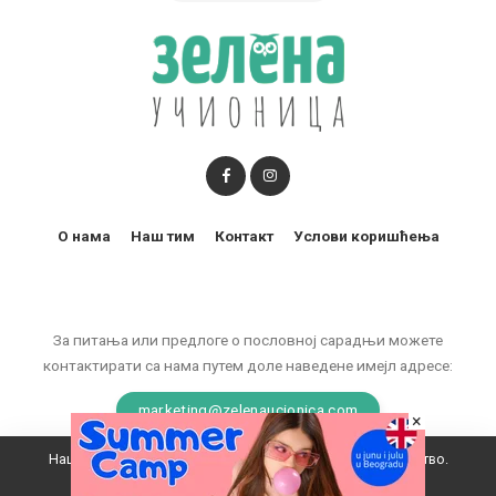
О нама
Наш тим
Контакт
Услови коришћења
За питања или предлоге о пословној сарадњи можете
контактирати са нама путем доле наведене имејл адресе:
marketing@zelenaucionica.com
×
Наш вебсајт користи колачиће да побољша ваше искуство.
© 2011-2024 Copyright by Zelena učionica. All Rights reserved.