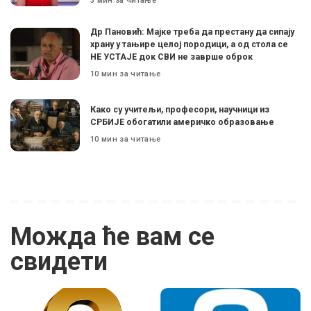
3 мин за читање
Др Пановић: Мајке треба да престану да сипају
храну у тањире целој породици, а од стола се
НЕ УСТАЈЕ док СВИ не заврше оброк
10 мин за читање
Како су учитељи, професори, научници из
СРБИЈЕ обогатили америчко образовање
10 мин за читање
Можда ће вам се
свидети