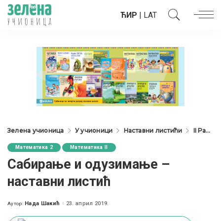
ЋИР
|
LAT
Зелена учионица
У учионици
Наставни листићи
II Разред
Математика 2
Математика II
Сабирање и одузимање –
наставни листић
Нада Шакић
23. април 2019.
Аутор:
Posted
by