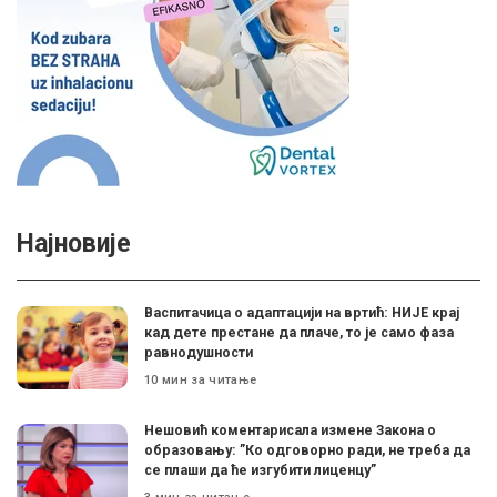
Најновије
Васпитачица о адаптацији на вртић: НИЈЕ крај
кад дете престане да плаче, то је само фаза
равнодушности
10 мин за читање
Нешовић коментарисала измене Закона о
образовању: ”Ко одговорно ради, не треба да
се плаши да ће изгубити лиценцу”