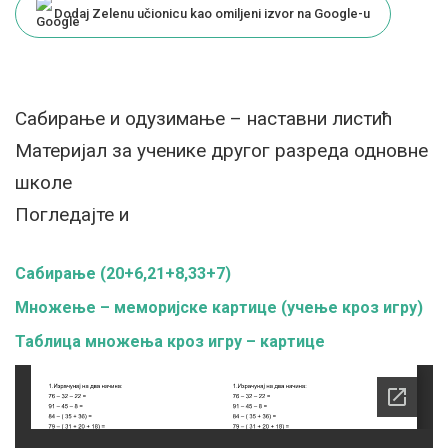
Dodaj Zelenu učionicu kao omiljeni izvor na Google-u
Сабирање и одузимање – наставни листић
Материјал за ученике другог разреда одновне
школе
Погледајте и
Сабирање ​​(20+6,​​21+8,​​33+7)
Mножење – меморијске картице (учење кроз игру)
Taблица множења кроз игру – картице