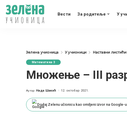
Вести
За родитеље
У уч
Зелена учионица
У учионици
Наставни листићи
Математика 3
Множење – III раз
Нада Шакић
12. октобар 2021.
Аутор:
Posted
by
Dodaj Zelenu učionicu kao omiljeni izvor na Google-u