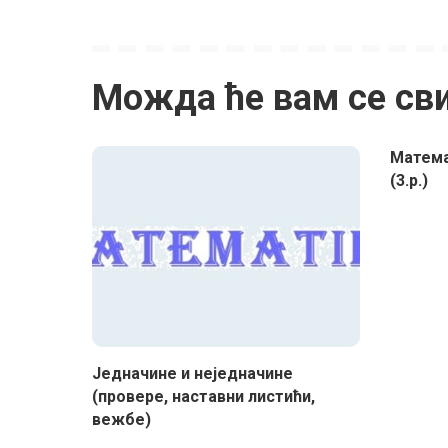
Можда ће вам се св
Матема
(3.р.)
Једначине и неједначине
(провере, наставни листићи,
вежбе)