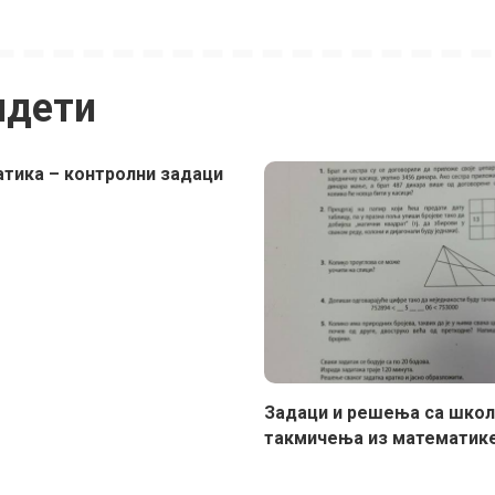
идети
тика – контролни задаци
Задаци и решења са школ
такмичења из математике