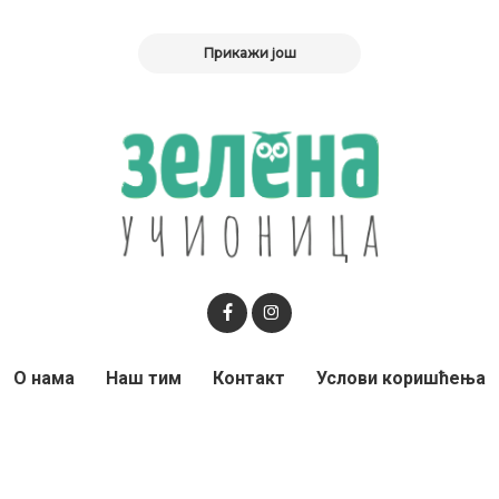
Прикажи још
О нама
Наш тим
Контакт
Услови коришћења