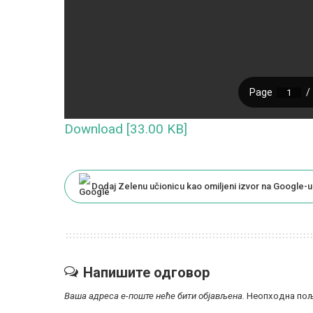
Download [33.00 KB]
Dodaj Zelenu učionicu kao omiljeni izvor na Google-u
Напишите одговор
Ваша адреса е-поште неће бити објављена.
Неопходна пољ