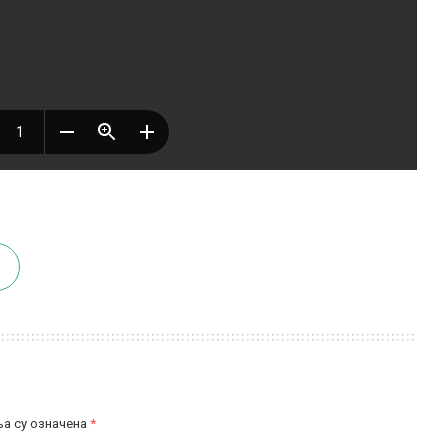
а су означена
*