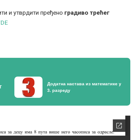
ти и утврдити пређено
градиво трећег
VDE
Додатна настава из математике у
Т
3. разреду