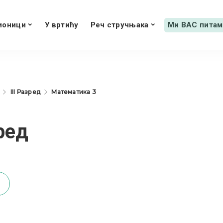
ионици
У вртићу
Реч стручњака
Ми ВАС питам
III Разред
Математика 3
ред