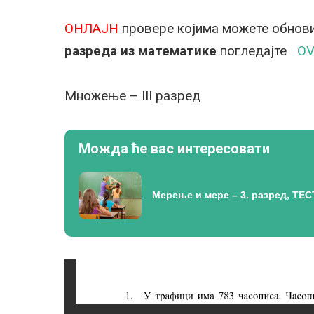
ОНЛАЈН
провере којима можете обнови
разреда из математике
погледајте
O
Множење – III разред
Можда ће вас интересовати
Мерење и мере – 3. разред, ТЕС