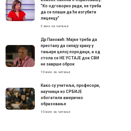
”Ко одговорно ради, не треба
да се плаши да ће изгубити
лиценцу”
3 мин за читање
Др Пановић: Мајке треба да
престану да сипају храну у
тањире целој породици, а од
стола се НЕ УСТАЈЕ док СВИ
не заврше оброк
10 мин за читање
Како су учитељи, професори,
научници из СРБИЈЕ
обогатили америчко
образовање
10 мин за читање