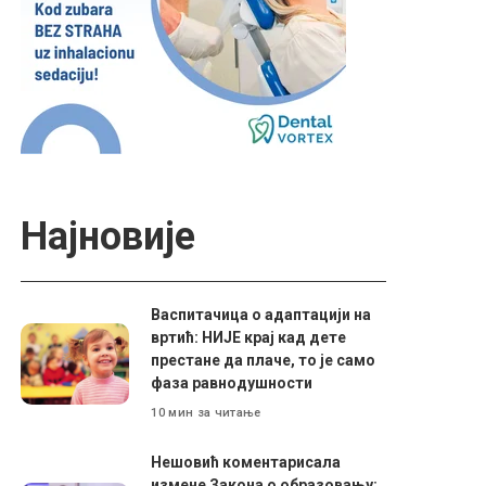
Најновије
Васпитачица о адаптацији на
вртић: НИЈЕ крај кад дете
престане да плаче, то је само
фаза равнодушности
10 мин за читање
Нешовић коментарисала
измене Закона о образовању: