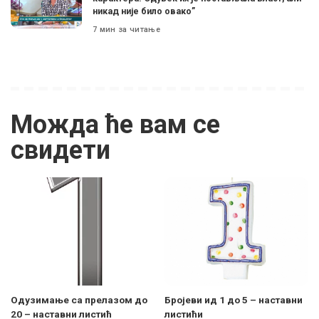
никад није било овако”
7 мин за читање
Можда ће вам се
свидети
Одузимање са прелазом до
Бројеви ид 1 до 5 – наставни
20 – наставни листић
листићи