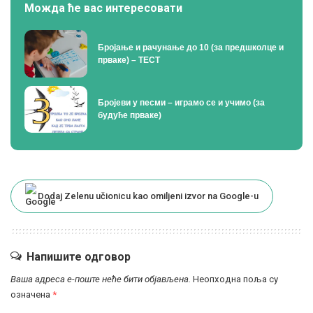
Можда ће вас интересовати
Бројање и рачунање до 10 (за предшколце и
прваке) – ТЕСТ
Бројеви у песми – играмо се и учимо (за
будуће прваке)
Dodaj Zelenu učionicu kao omiljeni izvor na Google-u
Напишите одговор
Ваша адреса е-поште неће бити објављена.
Неопходна поља су
означена
*