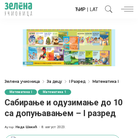
ЋИР
|
LAT
Зелена учионица
За децу
I Разред
Математика I
Математика I
Математика 1
Сабирање и одузимање до 10
са допуњавањем – I разред
Нада Шакић
8. август 2023.
Аутор:
Posted
by