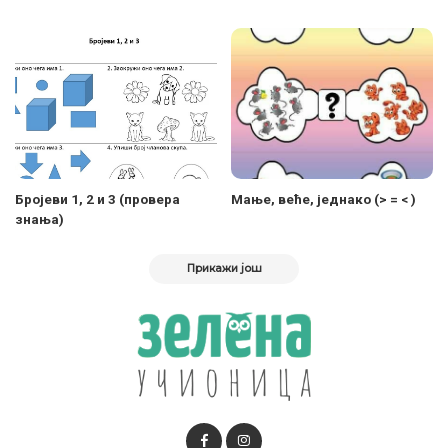
Бројеви 1, 2 и 3 (провера
Maње, веће, једнако (> = < )
знања)
Прикажи још