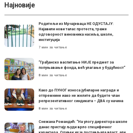
Најновије
Родитељи из Мрчајеваца НЕ ОДУСТАЈУ:
Најавили нови талас протеста, траже
одговорност виновника насиља, школе,
институција
7 мин за читање
”Грађанско васпитање НИЈЕ предмет за
попуњавање фонда, већ улагање у будућност”
8 мин за читање
Како до ПУНОГ износа јубиларне награде и
отпремнине иако не желите да будете члан
репрезентативног синдиката – ДВА су начина
8 мин за читање
Снежана Романдић: ”На улогу директора школе
данас пристају људи врло специфичног
карактера. Одувек их је постављала власт, али