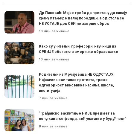
Др Пановић: Мајке треба да престану да сипају
храну у тањире целој породици, а од стола се
НЕ УСТАЈЕ док СВИ не заврше оброк
10 мин за читање
Како су учитељи, професори, научници из
СРБИЈЕ обогатили америчко образовање
10 мин за читање
Родитељи из Мрчајеваца НЕ ОДУСТАЈУ:
Најавили нови талас протеста, траже
одговорност виновника насиља, школе,
институција
7 мин за читање
”Грађанско васпитање НИЈЕ предмет за
попуњавање фонда, већ улагање у будућност”
8 мин за читање