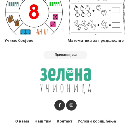
Учимо бројеве
Математика за предшколце
Прикажи још
О нама
Наш тим
Контакт
Услови коришћења