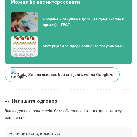
Можда ће вас интересовати
Бројање и рачунање до 10 (за предшколце и
прваке) – ТЕСТ
Материјали за предшколце (за преузимање)
Dodaj Zelenu učionicu kao omiljeni izvor na Google-u
Напишите одговор
Ваша адреса е-поште неће бити објављена.
Неопходна поља су
означена
*