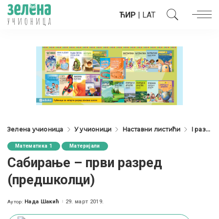
ЋИР
|
LAT
Зелена учионица
У учионици
Наставни листићи
I разред
Математика 1
Материјали
Сабирање – први разред
(предшколци)
Нада Шакић
29. март 2019.
Аутор:
Posted
by