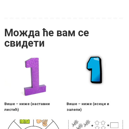
Можда ће вам се
свидети
Више – ниже (наставни
Више – ниже (исеци и
листић)
залепи)