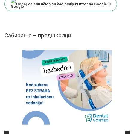
Dodaj Zelenu učionicu kao omiljeni izvor na Google-u
Сабирање – предшколци