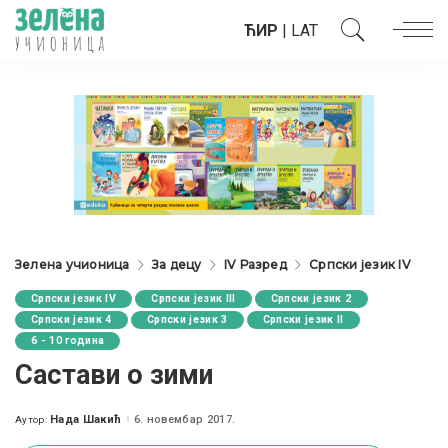
ЋИР
|
LAT
Зелена учионица
За децу
IV Разред
Српски језик IV
Српски језик IV
Српски језик III
Српски језик 2
Српски језик 4
Српски језик 3
Српски језик II
6 - 10 година
Састави о зими
Нада Шакић
6. новембар 2017.
Аутор:
Posted
by