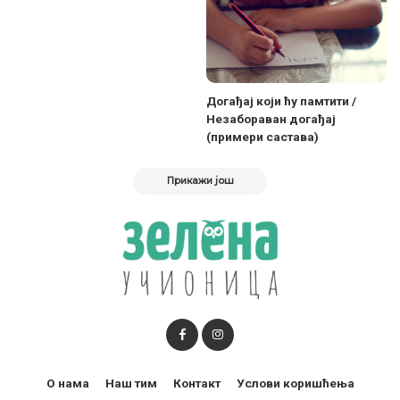
Догађај који ћу памтити /
Незабораван догађај
(примери састава)
Прикажи још
О нама
Наш тим
Контакт
Услови коришћења