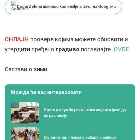
Dodaj Zelenu učionicu kao omiljeni izvor na Google-u
ОНЛАЈН
провере којима можете обновити и
утврдити пређено
градиво
погледајте
OVDE
Састави о зими
Можда ће вас интересовати
Врста и служба речи – како научити ђаке да
их разликују
Огледни час – Бајка о рибару и рибици