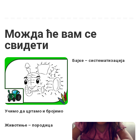
Можда ће вам се
свидети
Бајке – систематизација
Учимо да цртамо и бројимо
Животиње – породица