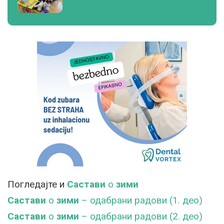
Погледајте и
Састави
о
зими
Састави
о
зими
– одабрани радови (1. део)
Састави
о
зими
– одабрани радови (2. део)