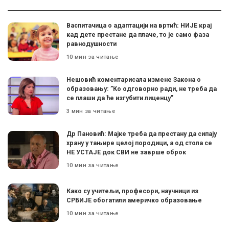
Васпитачица о адаптацији на вртић: НИЈЕ крај
кад дете престане да плаче, то је само фаза
равнодушности
10 мин за читање
Нешовић коментарисала измене Закона о
образовању: ”Ко одговорно ради, не треба да
се плаши да ће изгубити лиценцу”
3 мин за читање
Др Пановић: Мајке треба да престану да сипају
храну у тањире целој породици, а од стола се
НЕ УСТАЈЕ док СВИ не заврше оброк
10 мин за читање
Како су учитељи, професори, научници из
СРБИЈЕ обогатили америчко образовање
10 мин за читање