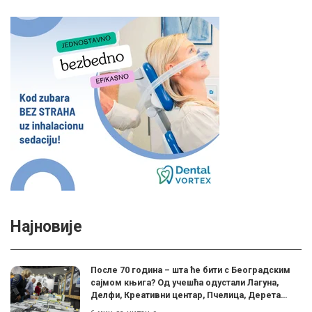
Најновије
После 70 година – шта ће бити с Београдским
сајмом књига? Од учешћа одустали Лагуна,
Делфи, Креативни центар, Пчелица, Дерета…