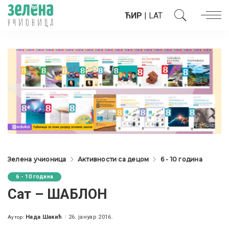
ЋИР
|
LAT
Зелена учионица
Активности са децом
6 - 10 година
6 - 10 година
Сат – ШАБЛОН
Нада Шакић
26. јануар 2016.
Аутор:
Posted
by