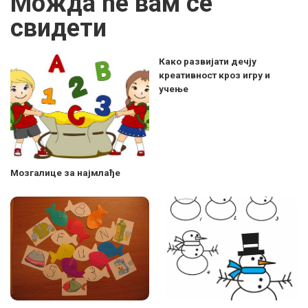
Можда ће вам се
свидети
Како развијати дечју
креативност кроз игру и
учење
Mозгалице за најмлађе