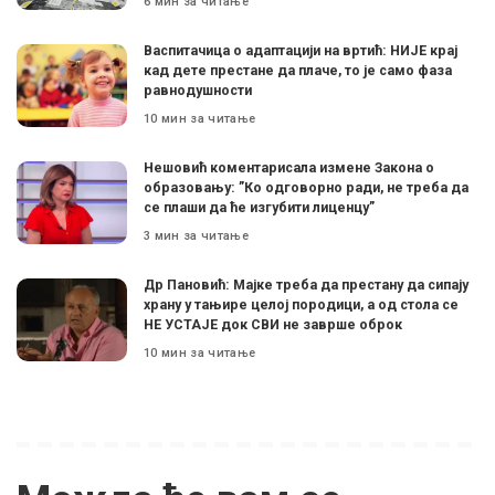
6 мин за читање
Васпитачица о адаптацији на вртић: НИЈЕ крај
кад дете престане да плаче, то је само фаза
равнодушности
10 мин за читање
Нешовић коментарисала измене Закона о
образовању: ”Ко одговорно ради, не треба да
се плаши да ће изгубити лиценцу”
3 мин за читање
Др Пановић: Мајке треба да престану да сипају
храну у тањире целој породици, а од стола се
НЕ УСТАЈЕ док СВИ не заврше оброк
10 мин за читање