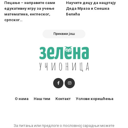
Пецање – направите сами
Научите децу да нацртају
едукативну игру за учење
Деда Мраза и Снешка
математике, енглеског,
Белића
српског…
Прикажи још
О нама
Наш тим
Контакт
Услови коришћења
За питања или предлоге о пословној сарадњи можете