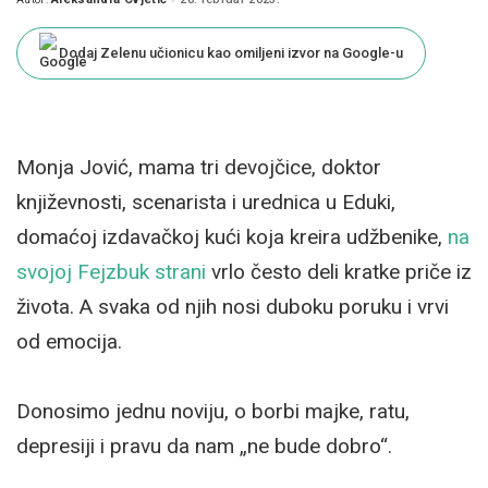
Posted
by
Dodaj Zelenu učionicu kao omiljeni izvor na Google-u
Monja Jović, mama tri devojčice, doktor
književnosti, scenarista i urednica u Eduki,
domaćoj izdavačkoj kući koja kreira udžbenike,
na
svojoj Fejzbuk strani
vrlo često deli kratke priče iz
života. A svaka od njih nosi duboku poruku i vrvi
od emocija.
Donosimo jednu noviju, o borbi majke, ratu,
depresiji i pravu da nam „ne bude dobro“.