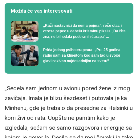
Možda će vas interesovati
„Kaži nastavnici da nema pojma“, reče otac i
otrese pepeo u debelu kristalnu pikslu. „Da išta
zna, ne bi hodala poderanih čarapa“…
Priča jednog psihoterapeuta: „Pre 25 godina
radio sam sa klijentom kog sam tad u svojoj
glavi nazivao najdosadnijim na svetu”
„Sedela sam jednom u avionu pored žene iz mog
zavičaja. Imala je blizu šezdeset i putovala je ka
Minhenu, gde je trebalo da presedne za Helsinki u
kom živi od rata. Uopšte ne pamtim kako je
izgledala, sećam se samo razgovora i energije sa
kojom je govorila. Desilo se da moj čovek i ja tako