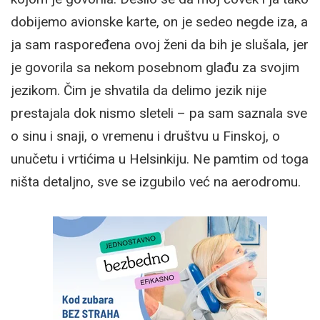
dobijemo avionske karte, on je sedeo negde iza, a
ja sam raspoređena ovoj ženi da bih je slušala, jer
je govorila sa nekom posebnom glađu za svojim
jezikom. Čim je shvatila da delimo jezik nije
prestajala dok nismo sleteli – pa sam saznala sve
o sinu i snaji, o vremenu i društvu u Finskoj, o
unučetu i vrtićima u Helsinkiju. Ne pamtim od toga
ništa detaljno, sve se izgubilo već na aerodromu.