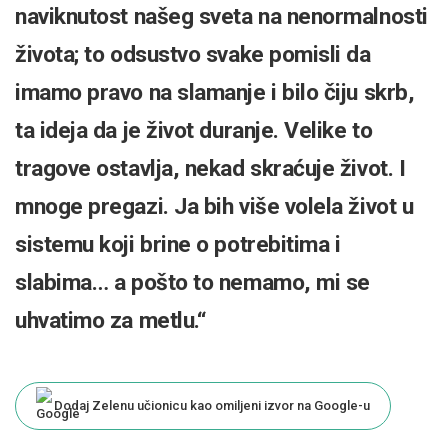
naviknutost našeg sveta na nenormalnosti
života; to odsustvo svake pomisli da
imamo pravo na slamanje i bilo čiju skrb,
ta ideja da je život duranje. Velike to
tragove ostavlja, nekad skraćuje život. I
mnoge pregazi. Ja bih više volela život u
sistemu koji brine o potrebitima i
slabima… a pošto to nemamo, mi se
uhvatimo za metlu.“
Dodaj Zelenu učionicu kao omiljeni izvor na Google-u