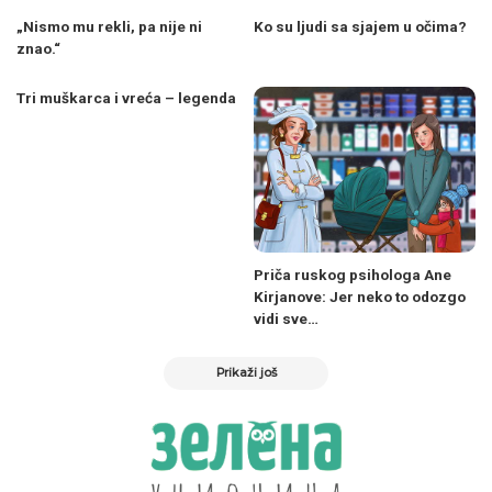
„Nismo mu rekli, pa nije ni
Ko su ljudi sa sjajem u očima?
znao.“
Tri muškarca i vreća – legenda
Priča ruskog psihologa Ane
Kirjanove: Jer neko to odozgo
vidi sve…
Prikaži još