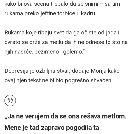
kako bi ova scena trebalo da se snimi – sa tim
rukama preko jeftine torbice u kadru.
Rukama koje ribaju svet da ga očiste od jada i
čvrsto se drže za metlu da ih ne odnese to što na
njih nasrće, bezimeno i golemo.“
Depresija je ozbiljna stvar, dodaje Monja kako
ovaj njen tekst ne bi bio pogrešno shvaćen.
„Ja ne verujem da se ona rešava metlom.
Mene je tad zapravo pogodila ta