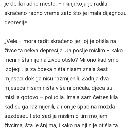
je delila radno mesto, Finkinji koja je radila
skraćeno radno vreme zato što je imala dijagnozu
depresije.
„Vele – mora radit skraćeno jer joj je otišla na
živce ta nekva depresija. Ja poslje mislim – kako
meni ništa nije na živce otišlo? Mi ono kad smo
izbjegli, ja za čoeka ništa nisam znala šest
mjeseci dok ga nisu razmijenili. Zadnja dva
mjeseca nisam ništa više ni pričala, djeca su
mislila gotovo – poludila. Imala sam četres kila
kad su ga razmijenili, a i on je spao na možda
šezdeset. I eto sad ja mislim o tim mojiem
živcima, šta je šnjima, i kako na nji nije otišla ta