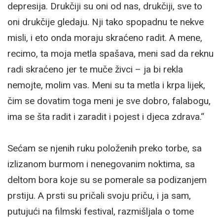
depresija. Drukčiji su oni od nas, drukčiji, sve to
oni drukčije gledaju. Nji tako spopadnu te nekve
misli, i eto onda moraju skraćeno radit. A mene,
recimo, ta moja metla spašava, meni sad da reknu
radi skraćeno jer te muče živci – ja bi rekla
nemojte, molim vas. Meni su ta metla i krpa lijek,
čim se dovatim toga meni je sve dobro, falabogu,
ima se šta radit i zaradit i pojest i djeca zdrava.“
Sećam se njenih ruku položenih preko torbe, sa
izlizanom burmom i nenegovanim noktima, sa
deltom bora koje su se pomerale sa podizanjem
prstiju. A prsti su pričali svoju priču, i ja sam,
putujući na filmski festival, razmišljala o tome