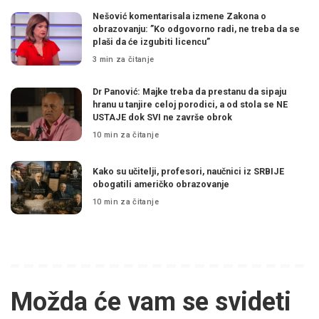
Nešović komentarisala izmene Zakona o
obrazovanju: ”Ko odgovorno radi, ne treba da se
plaši da će izgubiti licencu”
3 min za čitanje
Dr Panović: Majke treba da prestanu da sipaju
hranu u tanjire celoj porodici, a od stola se NE
USTAJE dok SVI ne završe obrok
10 min za čitanje
Kako su učitelji, profesori, naučnici iz SRBIJE
obogatili američko obrazovanje
10 min za čitanje
Možda će vam se svideti