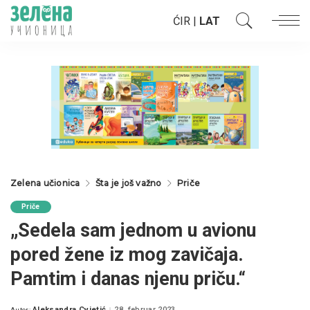
ĆIR
|
LAT
Zelena učionica
Šta je još važno
Priče
Priče
„Sedela sam jednom u avionu
pored žene iz mog zavičaja.
Pamtim i danas njenu priču.“
Aleksandra Cvjetić
28. februar 2023.
Autor: