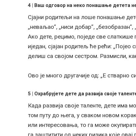
4 | Ваш одговор на неко понашање детета н
Сјајни родитељи на лоше понашање дете
„неваљао”, „ниси добар”, „безобразан”,
Ако дете, рецимо, поједе све слаткише 
иједан, сјајан родитељ ће рећи: „Појео
делиш са својом сестром. Размисли, как
Ово је много другачије од: „Е стварно си
5 | Охрабрујете дете да развија своје тален
Када развија своје таленте, дете има м
том путу до њега, у сваком новом корак
или интересовања, то га може окупирати 
га заштитити од неких ризика које овај