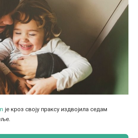
en
је кроз своју праксу издвојила седам
еље.