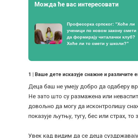
Можда ће вас интересовати
Професорка српског: ”Хоће ли
ученици по новом закону смети
да формирају читалачки клуб?
Хоће ли то смети у школи?”
1 | Ваше дете исказује снажне и различите 
Деца баш не умеју добро да одаберу вр
Не зато што су размажена или неваспит
довољно да могу да исконтролишу снаж
показује љутњу, тугу, бес или страх, то
Увек кад видим да се деца суздржавају