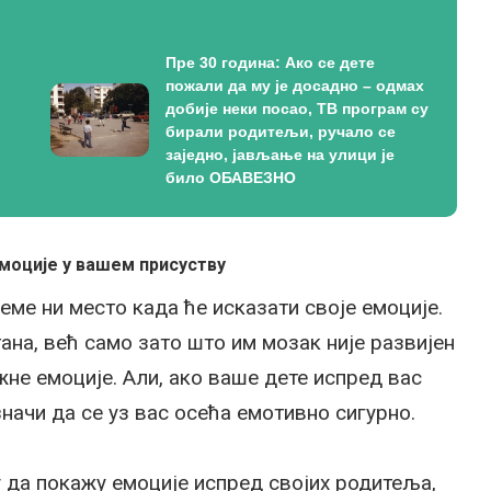
Пре 30 година: Ако се дете
пожали да му је досадно – одмах
добије неки посао, ТВ програм су
бирали родитељи, ручало се
заједно, јављање на улици је
било ОБАВЕЗНО
емоције у вашем присуству
еме ни место када ће исказати своје емоције.
ана, већ само зато што им мозак није развијен
не емоције. Али, ако ваше дете испред вас
 значи да се уз вас осећа емотивно сигурно.
 да покажу емоције испред својих родитеља,