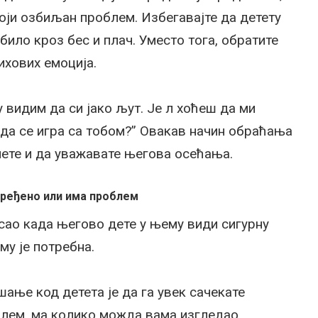
оји озбиљан проблем. Избегавајте да детету
било кроз бес и плач. Уместо тога, обратите
ихових емоција.
 видим да си јако љут. Је л хоћеш да ми
 да се игра са тобом?” Овакав начин обраћања
умете и да уважавате његова осећања.
овређено или има проблем
сао када његово дете у њему види сигурну
му је потребна.
ање код детета је да га увек сачекате
блем, ма колико можда вама изгледао