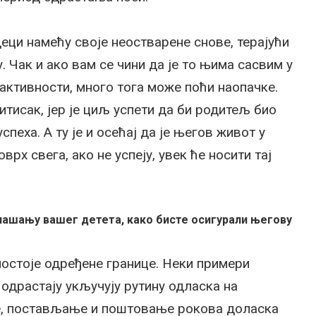
еци намећу своје неостварене снове, терајући
. Чак и ако вам се чини да је то њима сасвим у
 активности, много тога може поћи наопачке.
итисак, јер је циљ успети да би родитељ био
спеха. А ту је и осећај да је његов живот у
рх свега, ако не успеју, увек ће носити тај
понашању вашег детета, како бисте осигурали његову
постоје одређене границе. Неки примери
одрастају укључују рутину одласка на
, постављање и поштовање рокова доласка