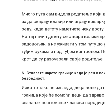
Много пута сам видела родитеље који д
их да свирају клавир или играју кошарку
реду, када детету наметнете неку врсту
На тај начин детету се ствара велики пр
задовољан, а не уживати у том путу до у
туђим рукама и под туђом контролом. Пов
крст да су разочарали своје родитеље.
6 | Стварате чврсте границе када је реч о 
безбедност.
Иако то тако не изгледа, деца воле да 
граница које ће помоћи деци да здраво 
спавање, поштовање чланова породице