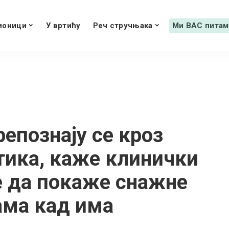
ионици
У вртићу
Реч стручњака
Ми ВАС питам
репознају се кроз
тика, каже клинички
е да покаже снажне
ама кад има