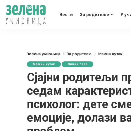
Вести
За родитеље
У уч
Зелена учионица
За родитеље
Мамин кутак
Мамин кутак
Лични став
Сјајни родитељи п
седам карактерис
психолог: дете см
емоције, долази в