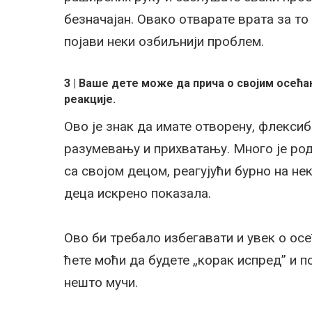
безначајан. Овако отварате врата за то 
појави неки озбиљнији проблем.
3 | Ваше дете може да прича о својим осе
реакције.
Ово је знак да имате отворену, флекси
разумевању и прихватању. Много је род
са својом децом, реагујући бурно на н
деца искрено показала.
Ово би требало избегавати и увек о ос
ћете моћи да будете „корак испред” и п
нешто мучи.