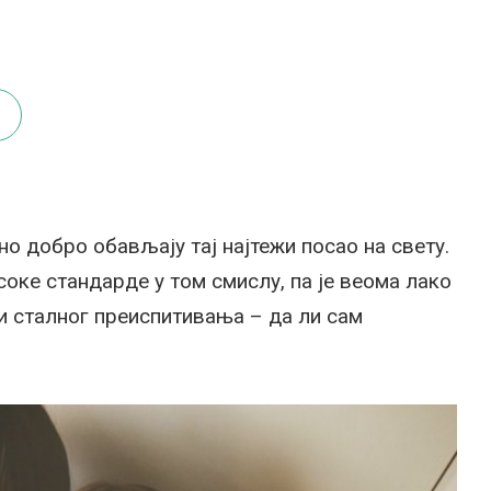
о добро обављају тај најтежи посао на свету.
ке стандарде у том смислу, па је веома лако
 и сталног преиспитивања – да ли сам