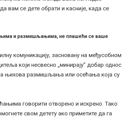
да вам се дете обрати и касније, када се
ћањима и размишљањима, не плашећи се ваше
билну комуникацију, засновану на међусобном
итеља који несвесно „минирају” добар однос
ека њихова размишљања или осећања која су
ећањима говорити отворено и искрено. Тако
омогнете свом детету ако приметите да га