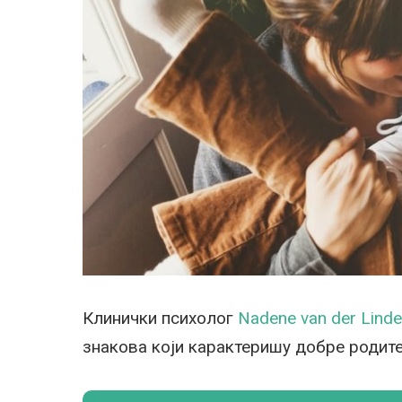
Клинички психолог
Nadene van der Lind
знакова који карактеришу добре родит