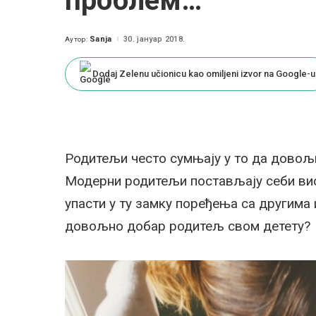
проблем…
Sanja
30. јануар 2018.
Аутор:
Posted
by
Dodaj Zelenu učionicu kao omiljeni izvor na Google-u
Родитељи често сумњају у то да довољн
Модерни родитељи постављају себи висо
упасти у ту замку поређења са другима
довољно добар родитељ свом детету?