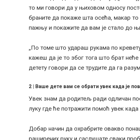
то ми говори да у њиховом односу пост
браните да покаже шта осећа, макар то 
пажњу и покажите да вам је стало до њ
„По томе што удараш рукама по кревету
кажеш да је то због тога што брат неће
детету говори да се трудите да га раз
2 | Ваше дете вам се обрати увек када је п
Увек знам да родитељ ради одличан по
луку где ће потражити помоћ увек када 
Добар начин да охрабрите овакво понаш
раширених руку и саслушате сваки про