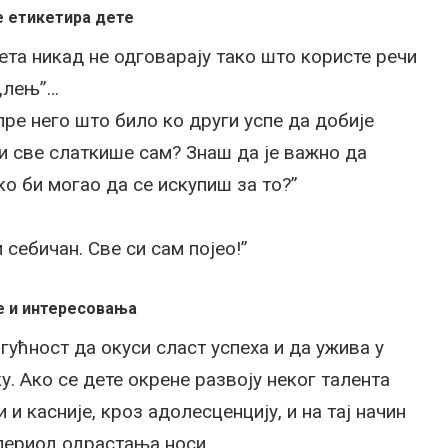
е етикетира дете
та никад не одговарају тако што користе речи
 „лењ”…
пре него што било ко други успе да добије
 си све слаткише сам? Знаш да је важно да
о би могао да се искупиш за то?”
 себичан. Све си сам појео!”
те и интересовања
огућност да окуси сласт успеха и да ужива у
у. Ако се дете окрене развоју неког талента
и касније, кроз адолесценцију, и на тај начин
 период одрастања носи.