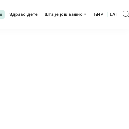
о
Здраво дете
Шта је још важно