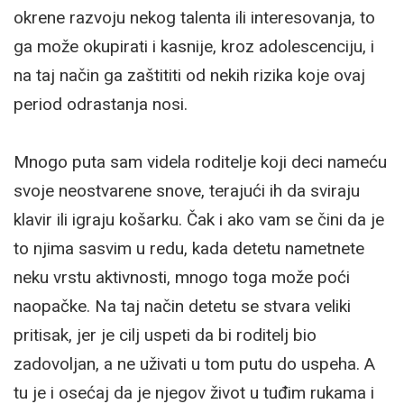
okrene razvoju nekog talenta ili interesovanja, to
ga može okupirati i kasnije, kroz adolescenciju, i
na taj način ga zaštititi od nekih rizika koje ovaj
period odrastanja nosi.
Mnogo puta sam videla roditelje koji deci nameću
svoje neostvarene snove, terajući ih da sviraju
klavir ili igraju košarku. Čak i ako vam se čini da je
to njima sasvim u redu, kada detetu nametnete
neku vrstu aktivnosti, mnogo toga može poći
naopačke. Na taj način detetu se stvara veliki
pritisak, jer je cilj uspeti da bi roditelj bio
zadovoljan, a ne uživati u tom putu do uspeha. A
tu je i osećaj da je njegov život u tuđim rukama i