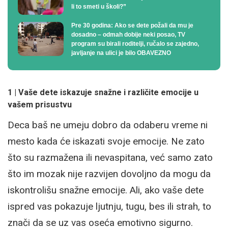
li to smeti u školi?”
Pre 30 godina: Ako se dete požali da mu je
dosadno – odmah dobije neki posao, TV
program su birali roditelji, ručalo se zajedno,
javljanje na ulici je bilo OBAVEZNO
1 | Vaše dete iskazuje snažne i različite emocije u
vašem prisustvu
Deca baš ne umeju dobro da odaberu vreme ni
mesto kada će iskazati svoje emocije. Ne zato
što su razmažena ili nevaspitana, već samo zato
što im mozak nije razvijen dovoljno da mogu da
iskontrolišu snažne emocije. Ali, ako vaše dete
ispred vas pokazuje ljutnju, tugu, bes ili strah, to
znači da se uz vas oseća emotivno sigurno.