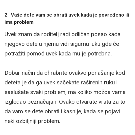
2 | Vaše dete vam se obrati uvek kada je povređeno ili
ima problem
Uvek znam da roditelj radi odličan posao kada
njegovo dete u njemu vidi sigurnu luku gde će
potražiti pomoć uvek kada mu je potrebna.
Dobar način da ohrabrite ovakvo ponašanje kod
deteta je da ga uvek sačekate raširenih ruku i
saslušate svaki problem, ma koliko možda vama
izgledao beznačajan. Ovako otvarate vrata za to
da vam se dete obrati i kasnije, kada se pojavi
neki ozbiljniji problem.