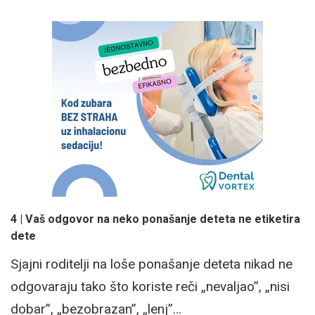
4 | Vaš odgovor na neko ponašanje deteta ne etiketira
dete
Sjajni roditelji na loše ponašanje deteta nikad ne
odgovaraju tako što koriste reči „nevaljao”, „nisi
dobar”, „bezobrazan”, „lenj”…