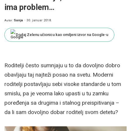
ima problem…
Sanja
30. januar 2018.
Autor:
Posted
by
Dodaj Zelenu učionicu kao omiljeni izvor na Google-u
Roditelji često sumnjaju u to da dovoljno dobro
obavljaju taj najteži posao na svetu. Moderni
roditelji postavljaju sebi visoke standarde u tom
smislu, pa je veoma lako upasti u tu zamku
poređenja sa drugima i stalnog preispitivanja –
da li sam dovoljno dobar roditelj svom detetu?