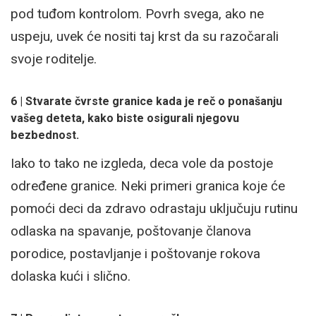
pod tuđom kontrolom. Povrh svega, ako ne
uspeju, uvek će nositi taj krst da su razočarali
svoje roditelje.
6 | Stvarate čvrste granice kada je reč o ponašanju
vašeg deteta, kako biste osigurali njegovu
bezbednost.
Iako to tako ne izgleda, deca vole da postoje
određene granice. Neki primeri granica koje će
pomoći deci da zdravo odrastaju uključuju rutinu
odlaska na spavanje, poštovanje članova
porodice, postavljanje i poštovanje rokova
dolaska kući i slično.