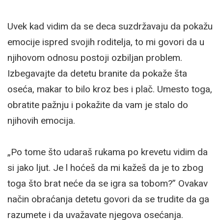
Uvek kad vidim da se deca suzdržavaju da pokažu
emocije ispred svojih roditelja, to mi govori da u
njihovom odnosu postoji ozbiljan problem.
Izbegavajte da detetu branite da pokaže šta
oseća, makar to bilo kroz bes i plač. Umesto toga,
obratite pažnju i pokažite da vam je stalo do
njihovih emocija.
„Po tome što udaraš rukama po krevetu vidim da
si jako ljut. Je l hoćeš da mi kažeš da je to zbog
toga što brat neće da se igra sa tobom?” Ovakav
način obraćanja detetu govori da se trudite da ga
razumete i da uvažavate njegova osećanja.