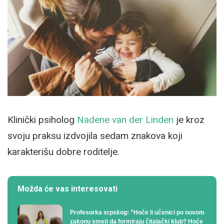
Klinički psiholog
Nadene van der Linden
je kroz
svoju praksu izdvojila sedam znakova koji
karakterišu dobre roditelje.
Možda će vas interesovati
Profesorka srpskog: ”Hoće li učenici po novom
zakonu smeti da formiraju čitalački klub? Hoće