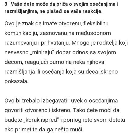
3 | Vaše dete može da priča o svojim osećanjima i
razmišljanjima, ne plašeći se vaše reakcije.
Ovo je znak da imate otvorenu, fleksibilnu
komunikaciju, zasnovanu na međusobnom
razumevanju i prihvatanju. Mnogo je roditelja koji
nesvesno „miniraju” dobar odnos sa svojom
decom, reagujući burno na neka njihova
razmišljanja ili osećanja koja su deca iskreno
pokazala.
Ovo bi trebalo izbegavati i uvek o osećanjima
govoriti otvoreno i iskreno. Tako ćete moći da
budete „korak ispred” i pomognete svom detetu
ako primetite da ga nešto muči.