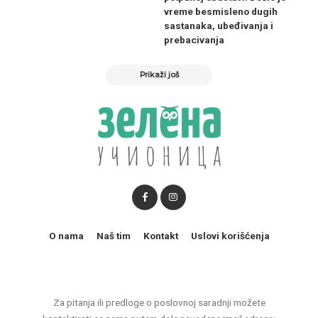
vreme besmisleno dugih
sastanaka, ubeđivanja i
prebacivanja
Prikaži još
O nama
Naš tim
Kontakt
Uslovi korišćenja
Za pitanja ili predloge o poslovnoj saradnji možete