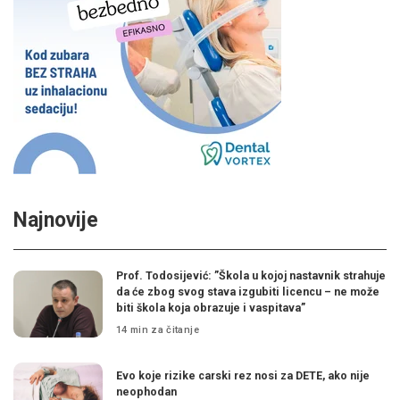
Najnovije
Prof. Todosijević: ”Škola u kojoj nastavnik strahuje
da će zbog svog stava izgubiti licencu – ne može
biti škola koja obrazuje i vaspitava”
14 min za čitanje
Evo koje rizike carski rez nosi za DETE, ako nije
neophodan