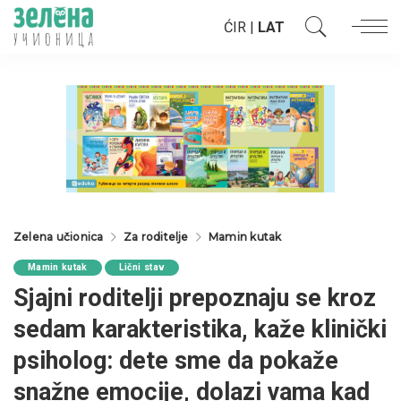
ĆIR
|
LAT
Zelena učionica
Za roditelje
Mamin kutak
Mamin kutak
Lični stav
Sjajni roditelji prepoznaju se kroz
sedam karakteristika, kaže klinički
psiholog: dete sme da pokaže
snažne emocije, dolazi vama kad