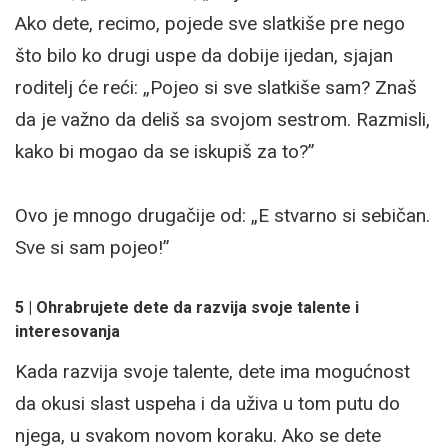
Ako dete, recimo, pojede sve slatkiše pre nego
što bilo ko drugi uspe da dobije ijedan, sjajan
roditelj će reći: „Pojeo si sve slatkiše sam? Znaš
da je važno da deliš sa svojom sestrom. Razmisli,
kako bi mogao da se iskupiš za to?”
Ovo je mnogo drugačije od: „E stvarno si sebičan.
Sve si sam pojeo!”
5 | Ohrabrujete dete da razvija svoje talente i
interesovanja
Kada razvija svoje talente, dete ima mogućnost
da okusi slast uspeha i da uživa u tom putu do
njega, u svakom novom koraku. Ako se dete