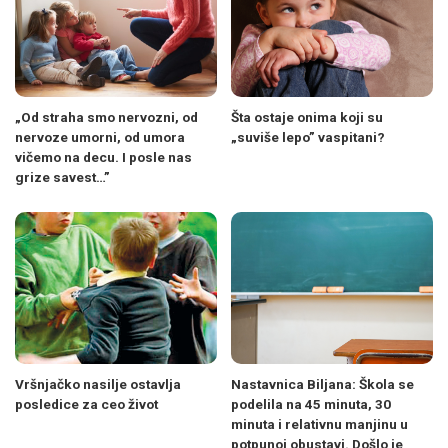
„Od straha smo nervozni, od
Šta ostaje onima koji su
nervoze umorni, od umora
„suviše lepo” vaspitani?
vičemo na decu. I posle nas
grize savest…”
Vršnjačko nasilje ostavlja
Nastavnica Biljana: Škola se
posledice za ceo život
podelila na 45 minuta, 30
minuta i relativnu manjinu u
potpunoj obustavi. Došlo je