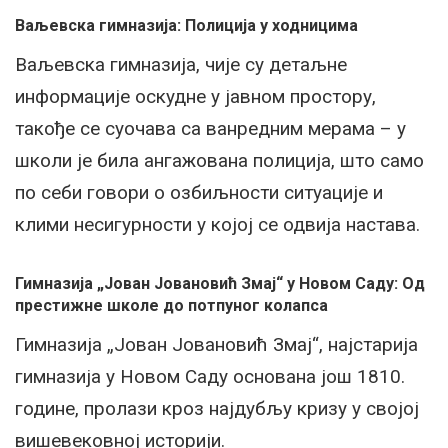
Ваљевска гимназија: Полиција у ходницима
Ваљевска гимназија, чије су детаљне
информације оскудне у јавном простору,
такође се суочава са ванредним мерама – у
школи је била ангажована полиција, што само
по себи говори о озбиљности ситуације и
клими несигурности у којој се одвија настава.
Гимназија „Јован Јовановић Змај“ у Новом Саду: Од
престижне школе до потпуног колапса
Гимназија „Јован Јовановић Змај“, најстарија
гимназија у Новом Саду основана још 1810.
године, пролази кроз најдубљу кризу у својој
вишевековној историји.