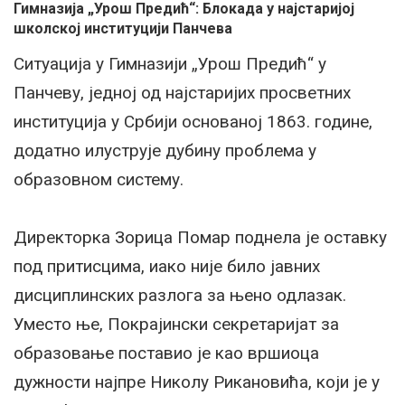
Гимназија „Урош Предић“: Блокада у најстаријој
школској институцији Панчева
Ситуација у Гимназији „Урош Предић“ у
Панчеву, једној од најстаријих просветних
институција у Србији основаној 1863. године,
додатно илуструје дубину проблема у
образовном систему.
Директорка Зорица Помар поднела је оставку
под притисцима, иако није било јавних
дисциплинских разлога за њено одлазак.
Уместо ње, Покрајински секретаријат за
образовање поставио је као вршиоца
дужности најпре Николу Рикановића, који је у