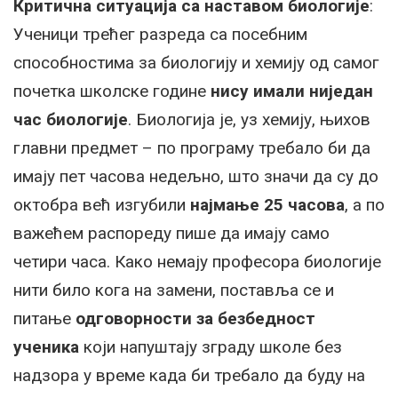
Критична ситуација са наставом биологије
:
Ученици трећег разреда са посебним
способностима за биологију и хемију од самог
почетка школске године
нису имали ниједан
час биологије
. Биологија је, уз хемију, њихов
главни предмет – по програму требало би да
имају пет часова недељно, што значи да су до
октобра већ изгубили
најмање 25 часова
, а по
важећем распореду пише да имају само
четири часа. Како немају професора биологије
нити било кога на замени, поставља се и
питање
одговорности за безбедност
ученика
који напуштају зграду школе без
надзора у време када би требало да буду на