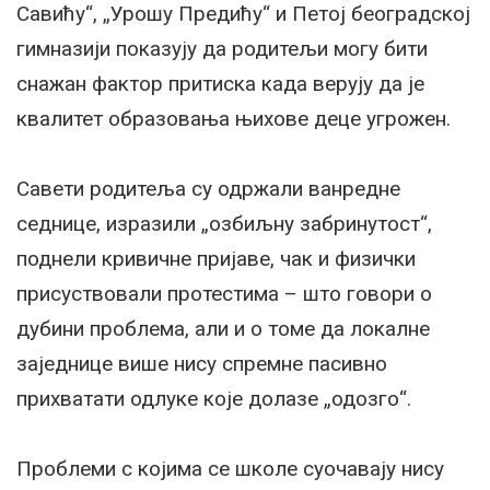
Савићу“, „Урошу Предићу“ и Петој београдској
гимназији показују да родитељи могу бити
снажан фактор притиска када верују да је
квалитет образовања њихове деце угрожен.
Савети родитеља су одржали ванредне
седнице, изразили „озбиљну забринутост“,
поднели кривичне пријаве, чак и физички
присуствовали протестима – што говори о
дубини проблема, али и о томе да локалне
заједнице више нису спремне пасивно
прихватати одлуке које долазе „одозго“.
Проблеми с којима се школе суочавају нису