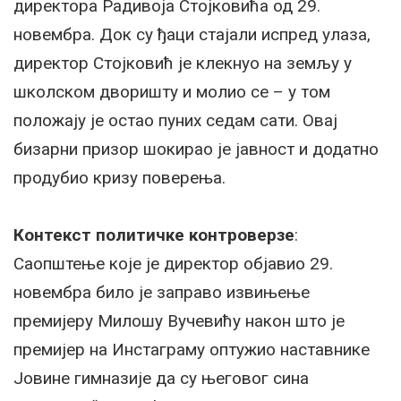
директора Радивоја Стојковића од 29.
новембра. Док су ђаци стајали испред улаза,
директор Стојковић је клекнуо на земљу у
школском дворишту и молио се – у том
положају је остао пуних седам сати. Овај
бизарни призор шокирао је јавност и додатно
продубио кризу поверења.
Контекст политичке контроверзе
:
Саопштење које је директор објавио 29.
новембра било је заправо извињење
премијеру Милошу Вучевићу након што је
премијер на Инстаграму оптужио наставнике
Јовине гимназије да су његовог сина