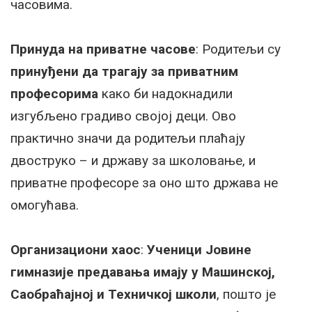
часовима.
Принуда на приватне часове
: Родитељи су
принуђени да трагају за приватним
професорима
како би надокнадили
изгубљено градиво својој деци. Ово
практично значи да родитељи плаћају
двоструко – и државу за школовање, и
приватне професоре за оно што држава не
омогућава.
Организациони хаос
:
Ученици Јовине
гимназије предавања имају у Машинској,
Саобраћајној и Техничкој школи
, пошто је