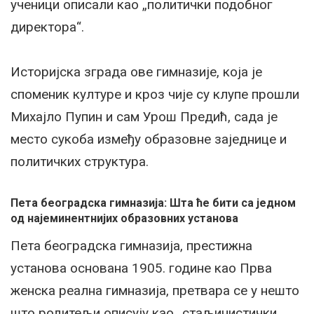
ученици описали као „политички подобног
директора“.
Историјска зграда ове гимназије, која је
споменик културе и кроз чије су клупе прошли
Михајло Пупин и сам Урош Предић, сада је
место сукоба између образовне заједнице и
политичких структура.
Пета београдска гимназија: Шта ће бити са једном
од најеминентнијих образовних установа
Пета београдска гимназија, престижна
установа основана 1905. године као Прва
женска реална гимназија, претвара се у нешто
што родитељи описују као „стаљинистички