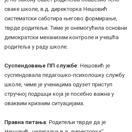
сваке школе, в.д. директорка Нешовић
систематски саботира његово формирање,
тврде родитељи. Тиме је онемогућила основни
демократски механизам контроле и учешћа
родитеља у раду школе.
Суспендовање ПП службе
: Нешовић је
суспендовала педагошко-психолошку службу
школе, чиме је ученицима одузет приступ
стручној подршци која је посебно важна у
оваквим кризним ситуацијама.
Правна питања
: Родитељи тврде да је
Нешовић „нелегална в.д. директорка“,