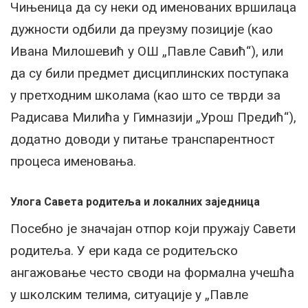
Чињеница да су неки од именованих вршилаца
дужности одбили да преузму позиције (као
Ивана Милошевић у ОШ „Павле Савић“), или
да су били предмет дисциплинских поступака
у претходним школама (као што се тврди за
Радисава Милића у Гимназији „Урош Предић“),
додатно доводи у питање транспарентност
процеса именовања.
Улога Савета родитеља и локалних заједница
Посебно је значајан отпор који пружају Савети
родитеља. У ери када се родитељско
ангажовање често своди на формална учешћа
у школским телима, ситуације у „Павле