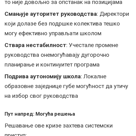
то није довољно за опстанак на позицијама
Смањује ауторитет руководства
: Директори
који долазе без подршке колектива тешко
могу ефективно управљати школом
Ствара нестабилност
: Учестале промене
руководства онемогућавају дугорочно
планирање и континуитет програма
Подрива аутономију школа
: Локалне
образовне заједнице губе могућност да утичу
на избор свог руководства
Пут напред: Могућа решења
Решавање ове кризе захтева системски
приступ: