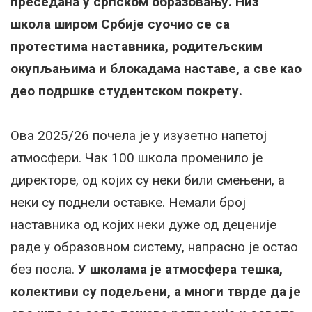
преседана у српском образовању. Низ
школа широм Србије суочио се са
протестима наставника, родитељским
окупљањима и блокадама наставе, а све као
део подршке студентском покрету.
Ова 2025/26 почела је у изузетно напетој
атмосфери. Чак 100 школа променило је
директоре, од којих су неки били смењени, а
неки су поднели оставке. Немали број
наставника од којих неки дуже од деценије
раде у образовном систему, напрасно је остао
без посла.
У школама је атмосфера тешка,
колективи су подељени, а многи тврде да је