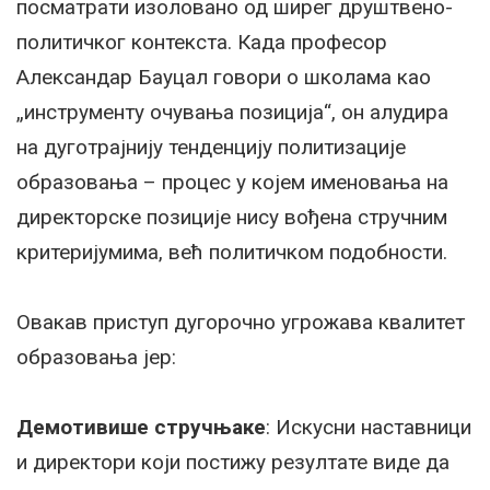
посматрати изоловано од ширег друштвено-
политичког контекста. Када професор
Александар Бауцал говори о школама као
„инструменту очувања позиција“, он алудира
на дуготрајнију тенденцију политизације
образовања – процес у којем именовања на
директорске позиције нису вођена стручним
критеријумима, већ политичком подобности.
Овакав приступ дугорочно угрожава квалитет
образовања јер:
Демотивише стручњаке
: Искусни наставници
и директори који постижу резултате виде да