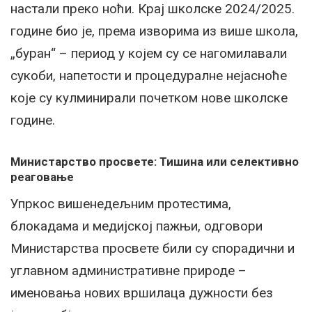
настали преко ноћи. Крај школске 2024/2025.
године био је, према изворима из више школа,
„буран“ – период у којем су се нагомилавали
сукоби, напетости и процедуралне нејасноће
које су кулминирали почетком нове школске
године.
Министарство просвете: Тишина или селективно
реаговање
Упркос вишенедељним протестима,
блокадама и медијској пажњи, одговори
Министарства просвете били су спорадични и
углавном административне природе –
именовања нових вршилаца дужности без