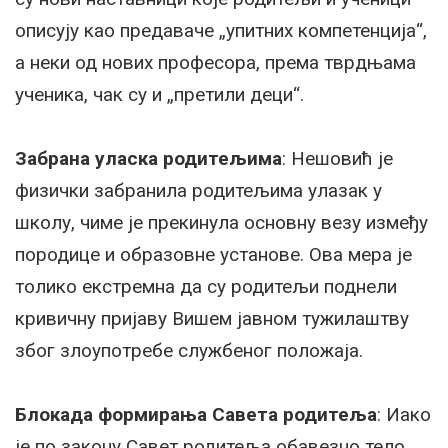
описују као предаваче „упитних компетенција“,
а неки од нових професора, према тврдњама
ученика, чак су и „претили деци“.
Забрана уласка родитељима
: Нешовић је
физички забранила родитељима улазак у
школу, чиме је прекинула основну везу између
породице и образовне установе. Ова мера је
толико екстремна да су родитељи поднели
кривичну пријаву Вишем јавном тужилаштву
због злоупотребе службеног положаја.
Блокада формирања Савета родитеља
: Иако
је по закону Савет родитеља обавезно тело