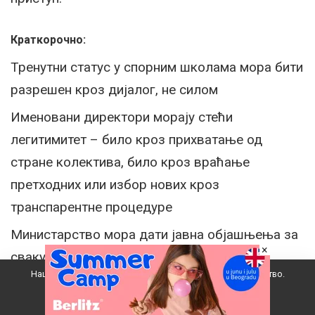
Краткорочно:
Тренутни статус у спорним школама мора бити
разрешен кроз дијалог, не силом
Именовани директори морају стећи
легитимитет – било кроз прихватање од
стране колектива, било кроз враћање
претходних или избор нових кроз
транспарентне процедуре
Министарство мора дати јавна објашњења за
×
сваку појединачну смену
Наш вебсајт користи колачиће да побољша ваше искуство.
Хитно ангажовање недостајућих наставника,
Прихватам
посебно у Јовиној гимназији где ученици губе