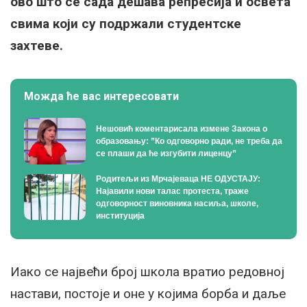
ово што се сада дешава репресија и освета
свима који су подржали студентске
захтеве.
Можда ће вас интересовати
Нешовић коментарисала измене Закона о
образовању: ”Ко одговорно ради, не треба да
се плаши да ће изгубити лиценцу”
Родитељи из Мрчајеваца НЕ ОДУСТАЈУ:
Најавили нови талас протеста, траже
одговорност виновника насиља, школе,
институција
Иако се највећи број школа вратио редовној
настави, постоје и оне у којима борба и даље