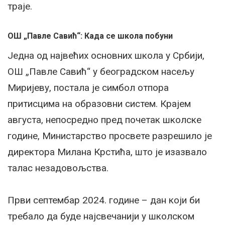
траје.
ОШ „Павле Савић“: Када се школа побуни
Једна од највећих основних школа у Србији,
ОШ „Павле Савић“ у београдском насељу
Миријеву, постала је симбол отпора
притисцима на образовни систем. Крајем
августа, непосредно пред почетак школске
године, Министарство просвете разрешило је
директора Милана Крстића, што је изазвало
талас незадовољства.
Први септембар 2024. године – дан који би
требало да буде најсвечанији у школском