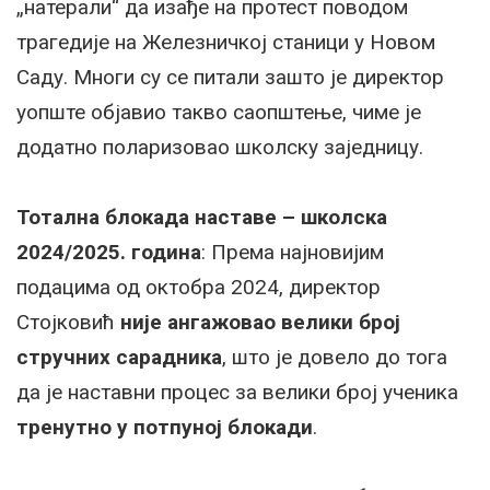
„натерали“ да изађе на протест поводом
трагедије на Железничкој станици у Новом
Саду. Многи су се питали зашто је директор
уопште објавио такво саопштење, чиме је
додатно поларизовао школску заједницу.
Тотална блокада наставе – школска
2024/2025. година
: Према најновијим
подацима од октобра 2024, директор
Стојковић
није ангажовао велики број
стручних сарадника
, што је довело до тога
да је наставни процес за велики број ученика
тренутно у потпуној блокади
.