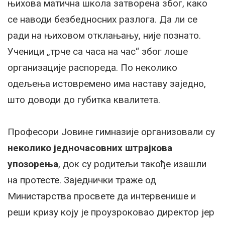
њихова матична школа затворена због, како
се наводи безбедносних разлога. Да ли се
ради на њиховом отклањању, није познато.
Ученици „трче са часа на час“ због лоше
организације распореда. По неколико
одељења истовремено има наставу заједно,
што доводи до губитка квалитета.
Професори Јовине гимназије организовали су
неколико једночасовних штрајкова
упозорења
, док су родитељи такође изашли
на протесте. Заједнички траже од
Министарства просвете да интервенише и
реши кризу коју је проузроковао директор јер