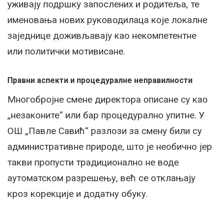
уживају подршку запослених и родитеља, те
именовања нових руководилаца које локалне
заједнице доживљавају као некомпетентне
или политички мотивисане.
Правни аспекти и процедуралне неправилности
Многобројне смене директора описане су као
„незаконите“ или бар процедурално упитне. У
ОШ „Павле Савић“ разлози за смену били су
административне природе, што је необично јер
такви пропусти традиционално не воде
аутоматском разрешењу, већ се отклањају
кроз корекције и додатну обуку.