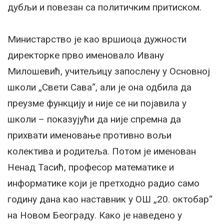
дубљи и повезан са политичким притиском.
Министарство је као вршиоца дужности
директорке прво именовало Ивану
Милошевић, учитељицу запослену у Основној
школи „Свети Сава“, али је она одбила да
преузме функцију и није се ни појавила у
школи – показујући да није спремна да
прихвати именовање противно вољи
колектива и родитеља. Потом је именован
Ненад Тасић, професор математике и
информатике који је претходно радио само
годину дана као наставник у ОШ „20. октобар“
на Новом Београду. Како је наведено у