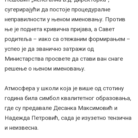
сугерирајући да постоје процедуралне
неправилности у њеном именовању. Против
ње је поднета кривична пријава, а Савет
родитеља – иако са отежаним формирањем –
успео је да званично затражи од
Министарства просвете да стави ван снаге
решење о њеном именовању.
Атмосфера у школи која је више од стотину
година била симбол квалитетног образовања,
где су предавале Десанка Максимовић и
Надежда Петровић, сада је изузетно тензична
и неизвесна.