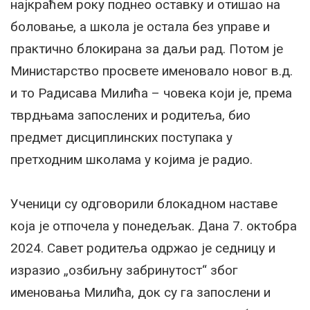
најкраћем року поднео оставку и отишао на
боловање, а школа је остала без управе и
практично блокирана за даљи рад. Потом је
Министарство просвете именовало новог в.д.
и то Радисава Милића – човека који је, према
тврдњама запослених и родитеља, био
предмет дисциплинских поступака у
претходним школама у којима је радио.
Ученици су одговорили блокадном наставе
која је отпочела у понедељак. Дана 7. октобра
2024. Савет родитеља одржао је седницу и
изразио „озбиљну забринутост“ због
именовања Милића, док су га запослени и