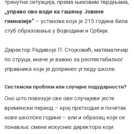
тренутна ситуација, према њиховим тврдњама,
„управо ово води ка гашењу Јовине
гимназије“
– установе која је 215 година била
стуб образовања у Војводини и Србији.
Директор Радивоје П. Стојковић, математичар
по струци, иначе је важио за респектабилног
управника који је допринео угледу школе.
Системски проблем или случајне подударности?
Оно што повезује све ове случајеве јесте
временски период – крај претходне и почетак
нове школске године – али и образац који се
понавља: смене искусних директора који