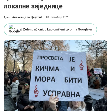
локалне заједнице
Александра Цвјетић
10. октобар 2025.
Аутор:
Posted
by
Dodaj Zelenu učionicu kao omiljeni izvor na Google-u