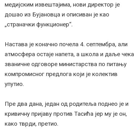
медијским извештајима, нови директор је
дошао из Бујановца и описиван је као
„страначки функционер“.
Настава је коначно почела 4. септембра, али
атмосфера остаје напета, а школа и даље чека
званичне одговоре министарства по питању
компромисног предлога који је колектив
упутио.
Пре два дана, један од родитеља поднео је и
кривичну пријаву против Тасића јер му је он,
како тврди, претио.