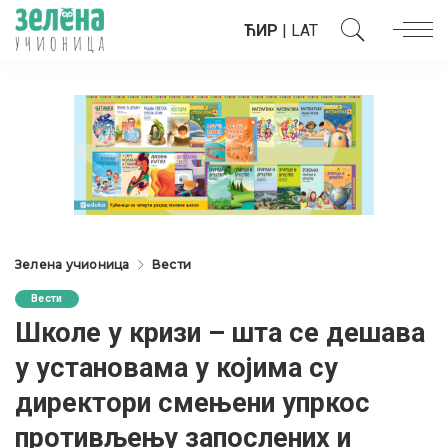
ЋИР
|
LAT
Зелена учионица
Вести
Вести
Школе у кризи – шта се дешава
у установама у којима су
директори смењени упркос
противљењу запослених и