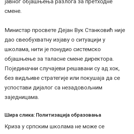
јавног објашњења разлога за претходне
смене.
Министар просвете Дејан Вук Станковић није
дао свеобухватну изјаву о ситуацији у
школама, нити је понудио системско
објашњење за таласне смене директора.
Појединачни случајеви решавани су ад хок,
без видљиве стратегије или покушаја да се
успостави дијалог са незадовољним
заједницама.
Шира слика: Политизација образовања
Криза у српским школама не може се