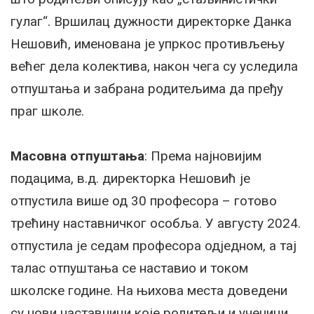
гулаг“. Вршилац дужности директорке Данка
Нешовић, именована је упркос противљењу
већег дела колектива, након чега су уследила
отпуштања и забрана родитељима да пређу
праг школе.
Масовна отпуштања
: Према најновијим
подацима, в.д. директорка Нешовић је
отпустила више од 30 професора – готово
трећину наставничког особља. У августу 2024.
отпустила је седам професора одједном, а тај
талас отпуштања се наставио и током
школске године. На њихова места доведени
су нови наставници које родитељи и ученици