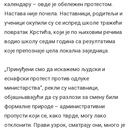
календару – овде је обележен протестом.
Настава није почела. Наставници, родитељи и
ученици окупили су се испред школе тражећи
повратак Крстића, који је по њиховим речима
водио школу седам година са резултатима
које препознаје цела локална заједница.
„Принуђени смо да искажемо људски и
еснафски протест против одлуке
министарства“, рекли су наставници,
објашњавајући да су разлози за смену били
формалне природе – административни
пропусти који се, како тврде, могу лако
отклонити. Прави узрок, сматрају они, много је