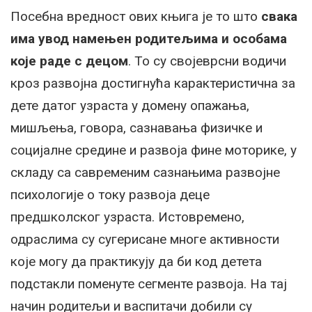
Посебна вредност ових књига је то што
свака
има увод намењен родитељима и особама
које раде с децом
. То су својеврсни водичи
кроз развојна достигнућа карактеристична за
дете датог узраста у домену опажања,
мишљења, говора, сазнавања физичке и
социјалне средине и развоја фине моторике, у
складу са савременим сазнањима развојне
психологије о току развоја деце
предшколског узраста. Истовремено,
одраслима су сугерисане многе активности
које могу да практикују да би код детета
подстакли поменуте сегменте развоја. На тај
начин родитељи и васпитачи добили су