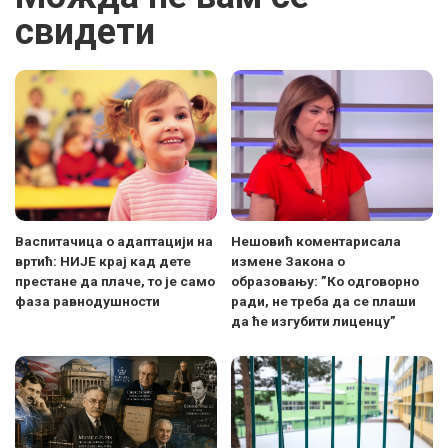
свидети
Васпитачица о адаптацији на
Нешовић коментарисала
вртић: НИЈЕ крај кад дете
измене Закона о
престане да плаче, то је само
образовању: ”Ко одговорно
фаза равнодушности
ради, не треба да се плаши
да ће изгубити лиценцу”