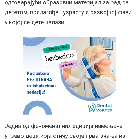
одговарајући образовни материјал за рад са
дететом, прилагођен узрасту и развојној фази
у којој се дете налази.
Једна од феноменалних едиција намењена
управо деци која стичу своја прва знања из