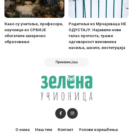
Како су учитељи, професори,
Родитељи из Мрчајеваца НЕ
научници из СРБИЈЕ
ОДУСТАЈУ: Најавили нови
обогатили америчко
талас протеста, траже
образовање
одговорност виновника
насиља, школе, институција
Прикажи још
О нама
Наш тим
Контакт
Услови коришћења