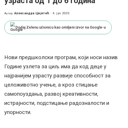
узраста од 1 до 6 година
Александра Цвјетић
4. јун 2020.
Аутор:
Posted
by
Dodaj Zelenu učionicu kao omiljeni izvor na Google-u
Нови предшколски програм, који носи назив
Године узлета за циљ има да код деце у
најранијем узрасту развије способност за
целоживотно учење, а кроз стицање
самопоуздања, развој креативности,
истрајности, подстицање радозналости и
упорности.