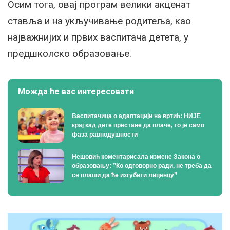
Осим тога, овај програм велики акценат
ставља и на укључивање родитеља, као
најважнијих и првих васпитача детета, у
предшколско образовање.
Можда ће вас интересовати
Васпитачица о адаптацији на вртић: НИЈЕ
крај кад дете престане да плаче, то је само
фаза равнодушности
Нешовић коментарисала измене Закона о
образовању: ”Ко одговорно ради, не треба да
се плаши да ће изгубити лиценцу”