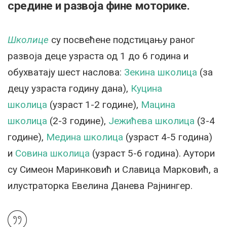
средине и развоја фине моторике.
Школице
су посвећене подстицању раног
развоја деце узраста од 1 до 6 година и
обухватају шест наслова:
Зекина школица
(за
децу узраста годину дана),
Куцина
школица
(узраст 1-2 године),
Мацина
школица
(2-3 године),
Јежићева школица
(3-4
године),
Медина школица
(узраст 4-5 година)
и
Совина школица
(узраст 5-6 година). Аутори
су Симеон Маринковић и Славица Марковић, а
илустраторка Евелина Данева Рајнингер.