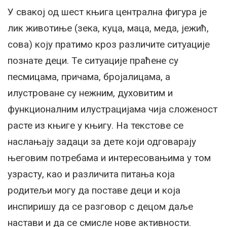
У свакој од шест књига централна фигура је
лик животиње (зека, куца, маца, меда, јежић,
сова) коју пратимо кроз различите ситуације
познате деци. Те ситуације праћене су
песмицама, причама, бројалицама, а
илустроване су нежним, духовитим и
функционалним илустрацијама чија сложеност
расте из књиге у књигу. На текстове се
наслањају задаци за дете који одговарају
његовим потребама и интересовањима у том
узрасту, као и различита питања која
родитељи могу да поставе деци и која
инспиришу да се разговор с децом даље
настави и да се смисле нове активности.