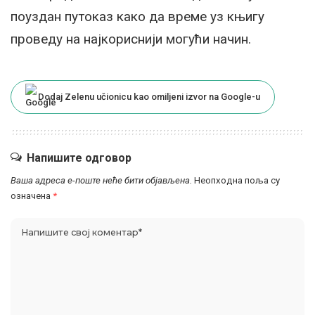
поуздан путоказ како да време уз књигу
проведу на најкориснији могући начин.
Dodaj Zelenu učionicu kao omiljeni izvor na Google-u
Напишите одговор
Ваша адреса е-поште неће бити објављена.
Неопходна поља су
означена
*