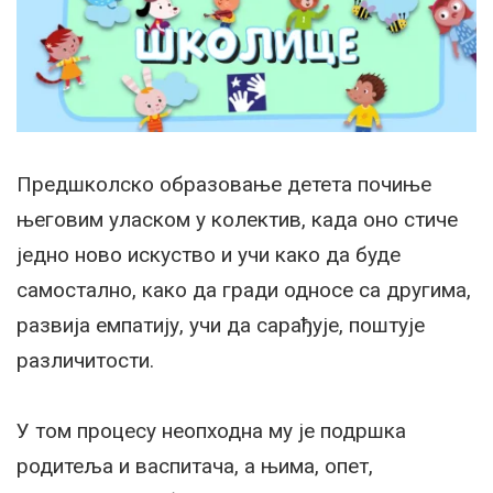
Предшколско образовање детета почиње
његовим уласком у колектив, када оно стиче
једно ново искуство и учи како да буде
самостално, како да гради односе са другима,
развија емпатију, учи да сарађује, поштује
различитости.
У том процесу неопходна му је подршка
родитеља и васпитача, а њима, опет,