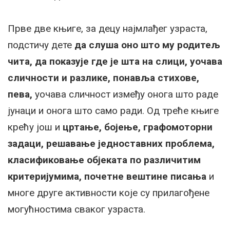
Прве две књиге, за децу најмлађег узраста,
подстичу дете
да слуша оно што му родитељ
чита, да показује где је шта на слици, уочава
сличности и разлике, понавља стихове,
пева,
уочава сличност између онога што раде
јунаци и онога што само ради. Од треће књиге
крећу још и
цртање, бојење, графомоторни
задаци, решавање једноставних проблема,
класификовање објеката по различитим
критеријумима, почетне вештине писања
и
многе друге активности које су прилагођене
могућностима сваког узраста.