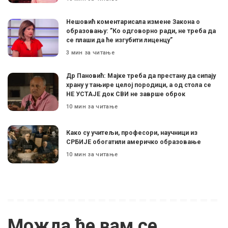
Нешовић коментарисала измене Закона о
образовању: ”Ко одговорно ради, не треба да
се плаши да ће изгубити лиценцу”
3 мин за читање
Др Пановић: Мајке треба да престану да сипају
храну у тањире целој породици, а од стола се
НЕ УСТАЈЕ док СВИ не заврше оброк
10 мин за читање
Како су учитељи, професори, научници из
СРБИЈЕ обогатили америчко образовање
10 мин за читање
Можда ће вам се