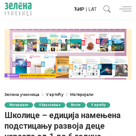
ЋИР
|
LAT
Зелена учионица
У вртићу
Материјали
Материјали
Образовање
Вести
У вртићу
Школице – едиција намењена
подстицању развоја деце