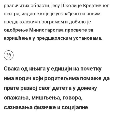
различитих области, јесу Школице Креативног
центра, издање које је усклађено са новим
предшколским програмом и добило је
одобрење Министарства просвете за
коришћење у предшколским установама.
Свака од књига у едицији на почетку
има водич који родитељима помаже да
прате развој свог детета у домену
опажања, мишљења, говора,
сазнавања физичке и социјалне