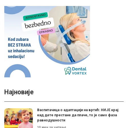
Најновије
Васпитачица о адаптацији на вртић: НИЈЕ крај
кад дете престане да плаче, то је само фаза
равнодушности
10 мин за читање