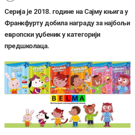
Серија је 2018. године на Сајму књига у
Франкфурту добила награду за најбољи
европски уџбеник у категорији
предшколаца.