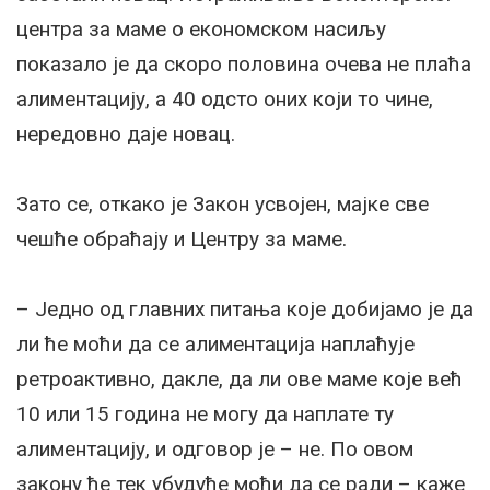
центра за маме о економском насиљу
показало је да скоро половина очева не плаћа
алиментацију, а 40 одсто оних који то чине,
нередовно даје новац.
Зато се, откако је Закон усвојен, мајке све
чешће обраћају и Центру за маме.
– Једно од главних питања које добијамо је да
ли ће моћи да се алиментација наплаћује
ретроактивно, дакле, да ли ове маме које већ
10 или 15 година не могу да наплате ту
алиментацију, и одговор је – не. По овом
закону ће тек убудуће моћи да се ради – каже