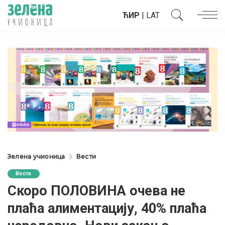
ЋИР
|
LAT
Зелена учионица
Вести
Вести
Скоро ПОЛОВИНА очева не
плаћа алиментацију, 40% плаћа