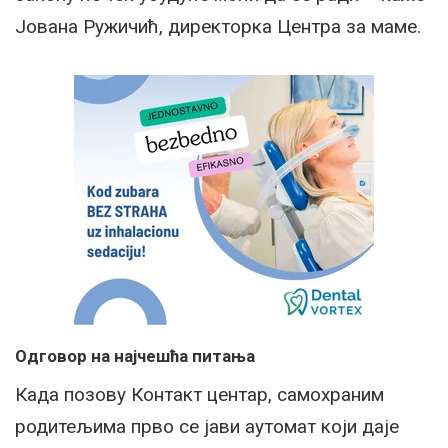
Јована Ружичић, директорка Центра за маме.
Одговор на најчешћа питања
Када позову Контакт центар, самохраним
родитељима прво се јави аутомат који даје