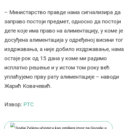
– Министарство правде нама сигнализира да
заправо постоји предмет, односно да постоји
дете које има право на алиментацију, у коме је
досуђена алиментација у одређеној висини тог
издржавања, а није добило издржавање, нама
остаје рок од 15 дана у коме ми радимо
исплатно решење и у истом том року већ
уплаћујемо прву рату алиментације – наводи
Жарић Ковачевић.
Извор:
РТС
Dodaj Zelenu učionicu kao omiljeni izvor na Google-u