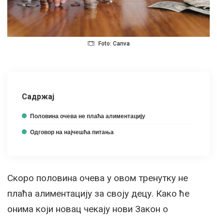
Foto: Canva
Садржај
Половина очева не плаћа алиментацију
Одговор на најчешћа питања
Скоро половина очева у овом тренутку не
плаћа алиментацију за своју децу. Како ће
онима који новац чекају нови Закон о