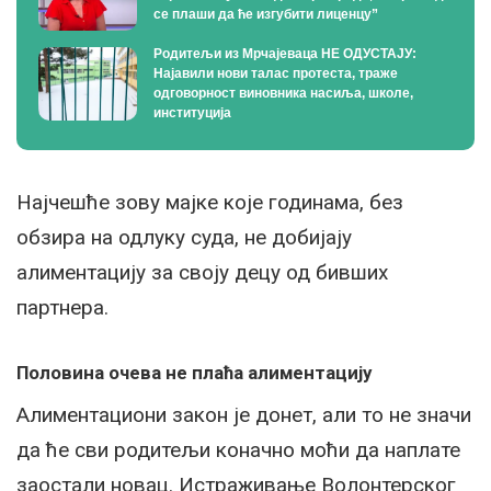
се плаши да ће изгубити лиценцу”
Родитељи из Мрчајеваца НЕ ОДУСТАЈУ:
Најавили нови талас протеста, траже
одговорност виновника насиља, школе,
институција
Најчешће зову мајке које годинама, без
обзира на одлуку суда, не добијају
алиментацију за своју децу од бивших
партнера.
Половина очева не плаћа алиментацију
Алиментациони закон је донет, али то не значи
да ће сви родитељи коначно моћи да наплате
заостали новац. Истраживање Волонтерског