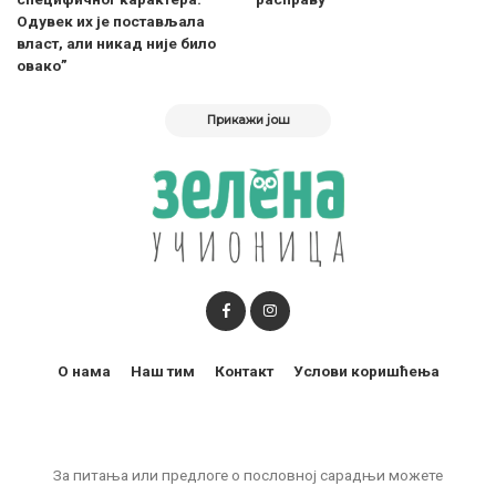
Одувек их је постављала
власт, али никад није било
овако”
Прикажи још
О нама
Наш тим
Контакт
Услови коришћења
За питања или предлоге о пословној сарадњи можете