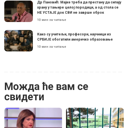
Др Пановић: Мајке треба да престану да сипају
храну у тањире целој породици, а од стола се
НЕ УСТАЈЕ док СВИ не заврше оброк
10 мин за читање
Како су учитељи, професори, научници из
СРБИЈЕ обогатили америчко образовање
10 мин за читање
Можда ће вам се
свидети