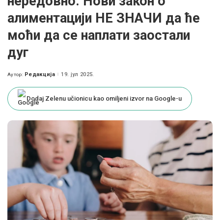
нередовно. Нови закон о
алиментацији НЕ ЗНАЧИ да ће
моћи да се наплати заостали
дуг
Редакција
19. јул 2025.
Аутор:
Posted
by
Dodaj Zelenu učionicu kao omiljeni izvor na Google-u