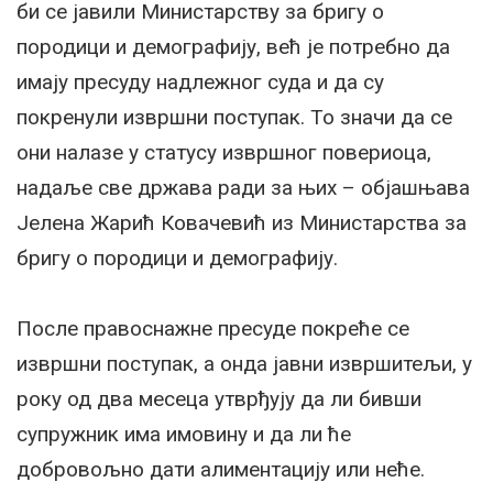
би се јавили Министарству за бригу о
породици и демографију, већ је потребно да
имају пресуду надлежног суда и да су
покренули извршни поступак. То значи да се
они налазе у статусу извршног повериоца,
надаље све држава ради за њих – објашњава
Јелена Жарић Ковачевић из Министарства за
бригу о породици и демографију.
После правоснажне пресуде покреће се
извршни поступак, а онда јавни извршитељи, у
року од два месеца утврђују да ли бивши
супружник има имовину и да ли ће
добровољно дати алиментацију или неће.