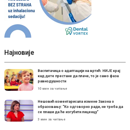
Најновије
Васпитачица о адаптацији на вртић: НИЈЕ крај
кад дете престане да плаче, то је само фаза
равнодушности
10 мин за читање
Нешовић коментарисала измене Закона о
образовању: ”Ко одговорно ради, не треба да
се плаши да ће изгубити лиценцу”
3 мин за читање