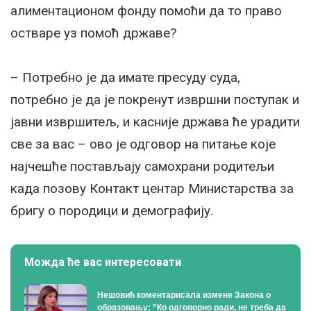
алиментационом фонду помоћи да то право
остваре уз помоћ државе?
– Потребно је да имате пресуду суда,
потребно је да је покренут извршни поступак и
јавни извршитељ, и касније држава ће урадити
све за вас – ово је одговор на питање које
најчешће постављају самохрани родитељи
када позову Контакт центар Министарства за
бригу о породици и демографију.
Можда ће вас интересовати
Нешовић коментарисала измене Закона о
образовању: ”Ко одговорно ради, не треба да