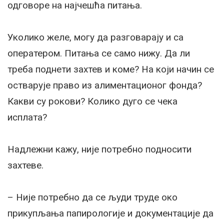
одговоре на најчешћа питања.
Уколико желе, могу да разговарају и са
оператером. Питања се само нижу. Да ли
треба поднети захтев и коме? На који начин се
остварује право из алиментационог фонда?
Какви су рокови? Колико дуго се чека
исплата?
Надлежни кажу, није потребно подносити
захтеве.
– Није потребно да се људи труде око
прикупљања папирологије и документације да