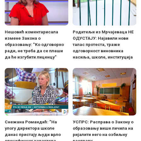
Нешовић коментарисала
Родитељи из Мрчајеваца НЕ
измене Закона о
ОДУСТАЈУ: Најавили нови
образовању: ”Ко одговорно
талас протеста, траже
ради, не треба да се плаши
одговорност виновника
да ће изгубити лиценцу”
насиља, школе, институција
Снежана Романдић: ”На
УСПРС: Расправа о Закону о
улогу директора школе
образовању више личила на
данас пристају људи врло
ријалити него на озбиљну
специфичног карактера.
расправу