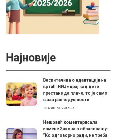
Најновије
Васпитачица о адаптацији на
вртић: НИЈЕ крај кад дете
престане да плаче, то је само
фаза равнодушности
10 мин за читање
Нешовић коментарисала
измене Закона о образовању:
”Ко одговорно ради, не треба