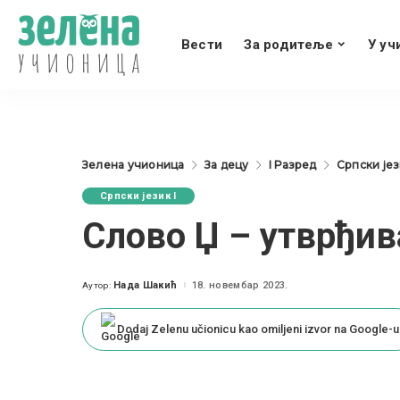
Вести
За родитеље
У уч
Зелена учионица
За децу
I Разред
Српски јез
Српски језик I
Слово Џ – утврђива
Нада Шакић
18. новембар 2023.
Аутор:
Posted
by
Dodaj Zelenu učionicu kao omiljeni izvor na Google-u