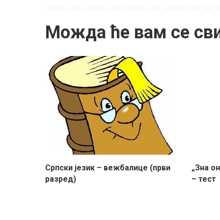
Можда ће вам се св
Српски језик – вежбалице (први
„Зна о
разред)
– тест