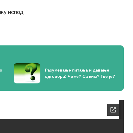
ку испод.
до
Разумевање питања и давање
одговора: Чиме? Са ким? Где је?