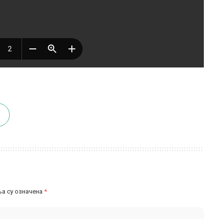
а су означена
*