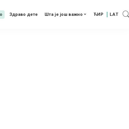
о
Здраво дете
Шта је још важно