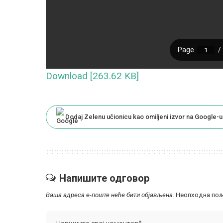
Download [263.62 KB]
Dodaj Zelenu učionicu kao omiljeni izvor na Google-u
Напишите одговор
Ваша адреса е-поште неће бити објављена.
Неопходна пољ