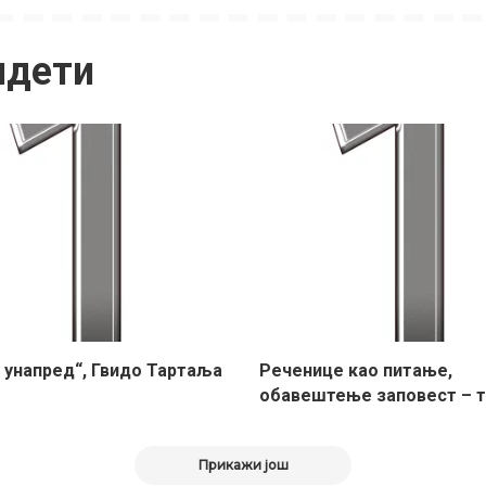
идети
н унапред“, Гвидо Тартаља
Реченице као питање,
обавештење заповест – т
Прикажи још