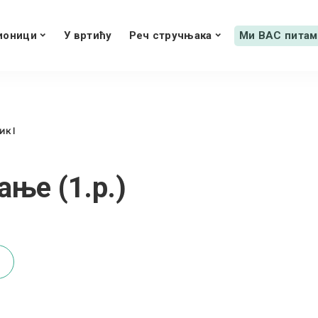
ионици
У вртићу
Реч стручњака
Ми ВАС питам
ик I
ње (1.р.)