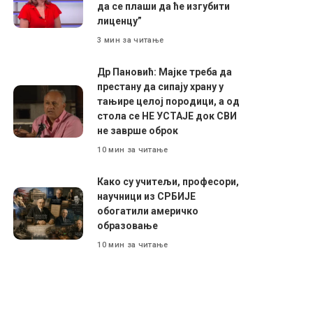
да се плаши да ће изгубити
лиценцу”
3 мин за читање
Др Пановић: Мајке треба да
престану да сипају храну у
тањире целој породици, а од
стола се НЕ УСТАЈЕ док СВИ
не заврше оброк
10 мин за читање
Како су учитељи, професори,
научници из СРБИЈЕ
обогатили америчко
образовање
10 мин за читање