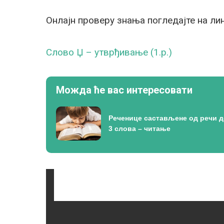
Онлајн проверу знања погледајте на лин
Слово Џ – утврђивање (1.р.)
Можда ће вас интересовати
Реченице састављене од речи 
3 слова – читање