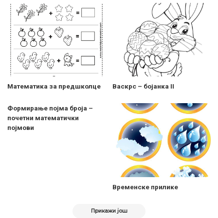
Математика за предшколце
Васкрс – бојанка II
Формирање појма броја –
почетни математички
појмови
Временске прилике
Прикажи још