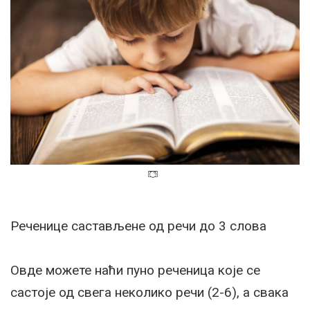
Реченице састављене од речи до 3 слова
Овде можете наћи пуно реченица које се
састоје од свега неколико речи (2-6), а свака