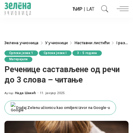
ЋИР
|
LAT
Зелена учионица
У учионици
Наставни листићи
I разред
Српски језик 1
Српски језик I
3 - 5 година
Материјали
Реченице састављене од речи
до 3 слова – читање
Нада Шакић
11. јануар 2025.
Аутор:
Posted
by
Dodaj Zelenu učionicu kao omiljeni izvor na Google-u