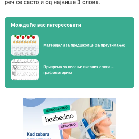
реч се састоји од највише 3 слова.
Можда ће вас интересовати
Материјали за предшколце (за преузимање)
Припрема за писање писаних слова –
графомоторика