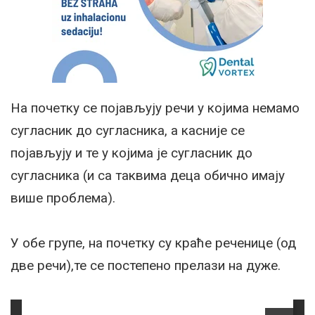
На почетку се појављују речи у којима немамо
сугласник до сугласника, а касније се
појављују и те у којима је сугласник до
сугласника (и са таквима деца обично имају
више проблема).
У обе групе, на почетку су краће реченице (од
две речи),те се постепено прелази на дуже.