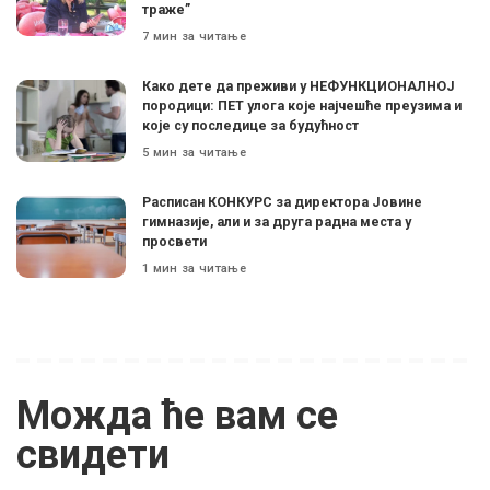
траже”
7 мин за читање
Како дете да преживи у НЕФУНКЦИОНАЛНОЈ
породици: ПЕТ улога које најчешће преузима и
које су последице за будућност
5 мин за читање
Расписан КОНКУРС за директора Јовине
гимназије, али и за друга радна места у
просвети
1 мин за читање
Можда ће вам се
свидети