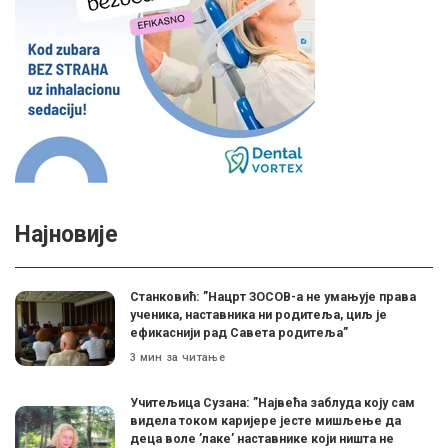
Најновије
Станковић: ”Нацрт ЗОСОВ-а не умањује права
ученика, наставника ни родитеља, циљ је
ефикаснији рад Савета родитеља”
3 мин за читање
Учитељица Сузана: ”Највећа заблуда коју сам
видела током каријере јесте мишљење да
деца воле ’лаке’ наставнике који ништа не