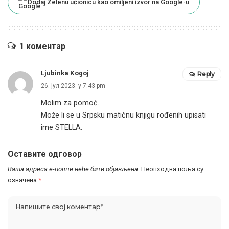
Dodaj Zelenu učionicu kao omiljeni izvor na Google-u
1 коментар
Ljubinka Kogoj
Reply
26. јул 2023. у 7:43 pm
Molim za pomoć.
Može li se u Srpsku matičnu knjigu rođenih upisati
ime STELLA.
Оставите одговор
Ваша адреса е-поште неће бити објављена.
Неопходна поља су
означена
*