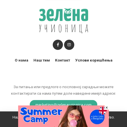
О нама
Наш тим
Контакт
Услови коришћења
За питања или предлоге о пословној сарадњи можете
контактирати са нама путем доле наведене имејл адресе:
marketing@zelenaucionica.com
×
Наш вебсајт користи колачиће да побољша ваше искуство.
© 2011-2024 Copyright by Zelena učionica. All Rights reserved.