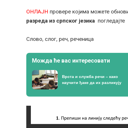
ОНЛАЈН
провере којима можете обнови
разреда из српског језика
погледајт
Слово, слог, реч, реченица
Можда ће вас интересовати
Врста и служба речи – како
научити ђаке да их разликују