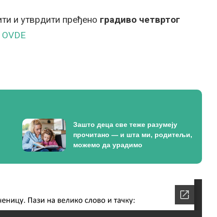
ти и утврдити пређено
градиво четвртог
е
OVDE
Зашто деца све теже разумеју
прочитано — и шта ми, родитељи,
можемо да урадимо