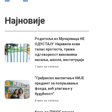
Најновије
Родитељи из Мрчајеваца НЕ
ОДУСТАЈУ: Најавили нови
талас протеста, траже
одговорност виновника
насиља, школе, институција
7 мин за читање
”Грађанско васпитање НИЈЕ
предмет за попуњавање
фонда, већ улагање у
будућност”
8 мин за читање