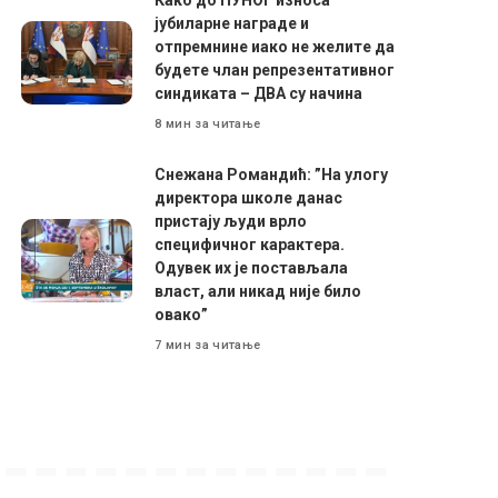
Како до ПУНОГ износа
јубиларне награде и
отпремнине иако не желите да
будете члан репрезентативног
синдиката – ДВА су начина
8 мин за читање
Снежана Романдић: ”На улогу
директора школе данас
пристају људи врло
специфичног карактера.
Одувек их је постављала
власт, али никад није било
овако”
7 мин за читање