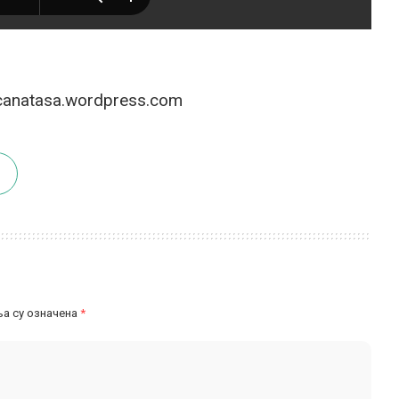
canatasa.wordpress.com
а су означена
*