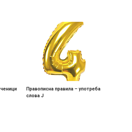
еченици
Правописна правила – употреба
слова Ј