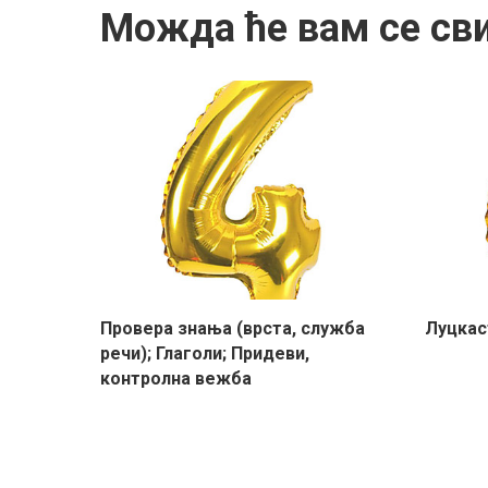
Можда ће вам се св
Провера знања (врста, служба
Луцкас
речи); Глаголи; Придеви,
контролна вежба