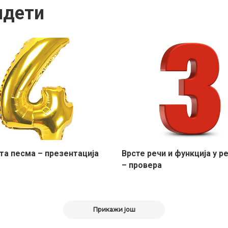
идети
та песма – презентација
Врсте речи и функција у р
– провера
Прикажи још