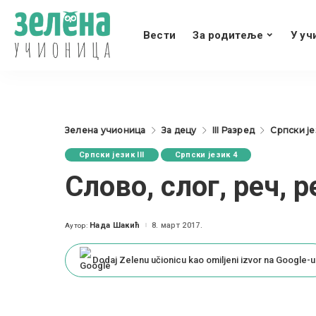
Вести
За родитеље
У уч
Зелена учионица
За децу
III Разред
Српски јез
Српски језик III
Српски језик 4
Слово, слог, реч, 
Нада Шакић
8. март 2017.
Аутор:
Posted
by
Dodaj Zelenu učionicu kao omiljeni izvor na Google-u