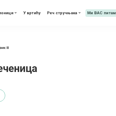
ионици
У вртићу
Реч стручњака
Ми ВАС питам
ик III
реченица