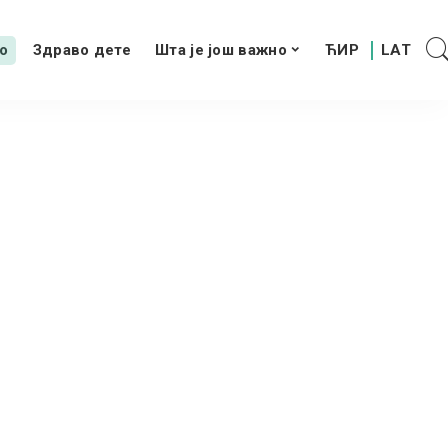
о
Здраво дете
Шта је још важно