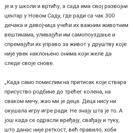
је и у школи и вртићу, а сада има свој развојни
центар у Новом Саду, где ради са чак 300
дечака и девојчица учећи их важним животним
вештинама, уливајући им самопоуздање и
спремајући их управо за живот у друштву које
није увек наклоњено онима који желе да
следе своје снове.
„Када само помислим на притисак који ствара
присуство родбине до трећег колена, на
сваком мечу, жао ми је деце. Деца нису ни
окушала игру игре ради. Не знају шта је то. А
још када се одрасли вређају, свађају и туку,
што данас није реткост, већ правило, хоби