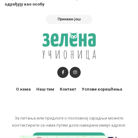
одређују као особу
Прикажи још
О нама
Наш тим
Контакт
Услови коришћења
За питања или предлоге о пословној сарадњи можете
контактирати са нама путем доле наведене имејл адресе:
marketing@zelenaucionica.com
×