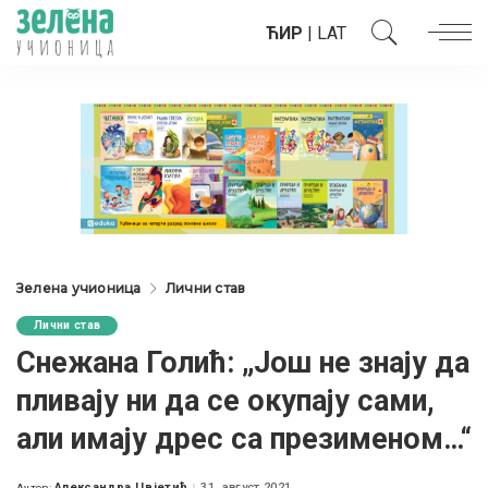
ЋИР
|
LAT
Зелена учионица
Лични став
Лични став
Снежана Голић: „Још не знају да
пливају ни да се окупају сами,
али имају дрес са презименом…“
Александра Цвјетић
31. август 2021.
Аутор: