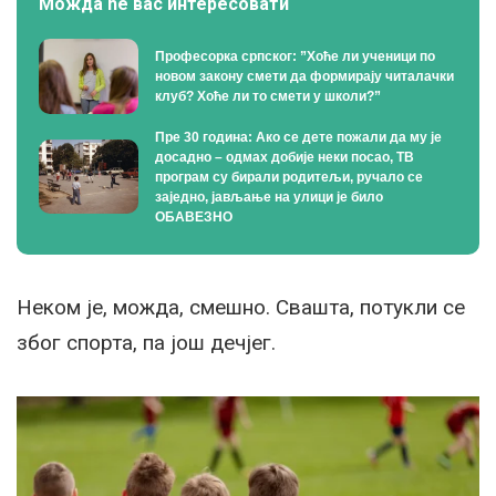
Можда ће вас интересовати
Професорка српског: ”Хоће ли ученици по
новом закону смети да формирају читалачки
клуб? Хоће ли то смети у школи?”
Пре 30 година: Ако се дете пожали да му је
досадно – одмах добије неки посао, ТВ
програм су бирали родитељи, ручало се
заједно, јављање на улици је било
ОБАВЕЗНО
Неком је, можда, смешно. Свашта, потукли се
због спорта, па још дечјег.