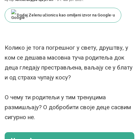
Posted
by
Dodaj Zelenu učionicu kao omiljeni izvor na Google-u
Колико је тога погрешног у свету, друштву, у
ком се дешава масовна туча родитеља док
деца гледају престрављена, ваљају се у блату
и од страха чупају косу?
О чему ти родитељи у тим тренуцима
размишљају? О добробити своје деце сасвим
сигурно не.