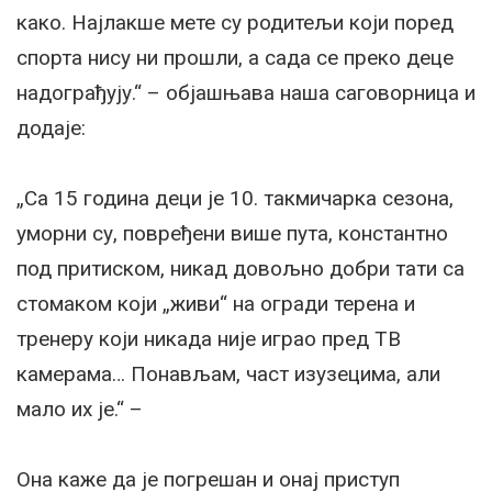
како. Најлакше мете су родитељи који поред
спорта нису ни прошли, а сада се преко деце
надограђују.“ – објашњава наша саговорница и
додаје:
„Са 15 година деци је 10. такмичарка сезона,
уморни су, повређени више пута, константно
под притиском, никад довољно добри тати са
стомаком који „живи“ на огради терена и
тренеру који никада није играо пред ТВ
камерама… Понављам, част изузецима, али
мало их је.“ –
Она каже да је погрешан и онај приступ