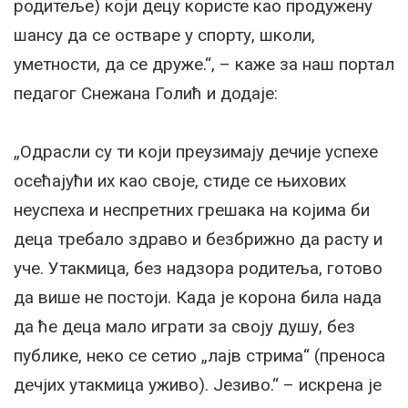
родитеље) који децу користе као продужену
шансу да се остваре у спорту, школи,
уметности, да се друже.“, – каже за наш портал
педагог Снежана Голић и додаје:
„Одрасли су ти који преузимају дечије успехе
осећајући их као своје, стиде се њихових
неуспеха и неспретних грешака на којима би
деца требало здраво и безбрижно да расту и
уче. Утакмица, без надзора родитеља, готово
да више не постоји. Када је корона била нада
да ће деца мало играти за своју душу, без
публике, неко се сетио „лајв стрима“ (преноса
дечјих утакмица уживо). Језиво.“ – искрена је