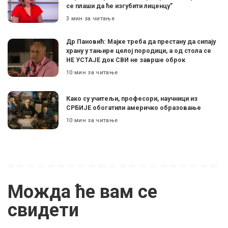
се плаши да ће изгубити лиценцу”
3 мин за читање
Др Пановић: Мајке треба да престану да сипају
храну у тањире целој породици, а од стола се
НЕ УСТАЈЕ док СВИ не заврше оброк
10 мин за читање
Како су учитељи, професори, научници из
СРБИЈЕ обогатили америчко образовање
10 мин за читање
Можда ће вам се
свидети