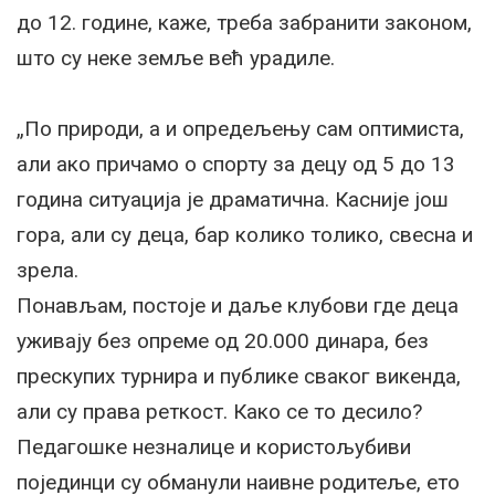
до 12. године, каже, треба забранити законом,
што су неке земље већ урадиле.
„По природи, а и опредељењу сам оптимиста,
али ако причамо о спорту за децу од 5 до 13
година ситуација је драматична. Касније још
гора, али су деца, бар колико толико, свесна и
зрела.
Понављам, постоје и даље клубови где деца
уживају без опреме од 20.000 динара, без
прескупих турнира и публике сваког викенда,
али су права реткост. Како се то десило?
Педагошке незналице и користољубиви
појединци су обманули наивне родитеље, ето