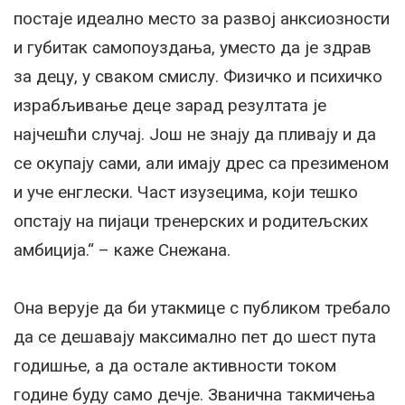
постаје идеално место за развој анксиозности
и губитак самопоуздања, уместо да је здрав
за децу, у сваком смислу. Физичко и психичко
израбљивање деце зарад резултата је
најчешћи случај. Још не знају да пливају и да
се окупају сами, али имају дрес са презименом
и уче енглески. Част изузецима, који тешко
опстају на пијаци тренерских и родитељских
амбиција.“ – каже Снежана.
Она верује да би утакмице с публиком требало
да се дешавају максимално пет до шест пута
годишње, а да остале активности током
године буду само дечје. Званична такмичења