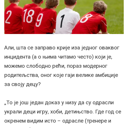
Али, шта се заправо крије иза једног оваквог
инцидента (а о њима читамо често) који је,
можемо слободно рећи, пораз модерног
родитељства, оног које гаји велике амбиције
за своју децу?
„То је још један доказ у низу да су одрасли
украли деци игру, хоби, детињство. Где год се
окренем видим исто – одрасле (тренере и