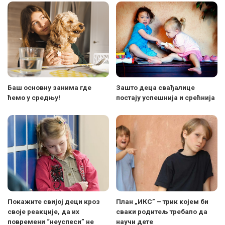
Баш основну занима где
Зашто деца свађалице
ћемо у средњу!
постају успешнија и срећнија
Покажите свијој деци кроз
План „ИКС” – трик којем би
своје реакције, да их
сваки родитељ требало да
повремени “неуспеси” не
научи дете