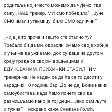
родитеља који често можемо да чујемо, где
кажу „НАШ тренер, МИ смо победили.“, „Јуче
СМО имали утакмицу, били СМО одлични.“
„Чија је то прича и зашто сте стално ту?
Требало би да ми, одрасли, имамо своје хобије
и у њима да уживамо, док су деца на другом
крају града са својим вршњацима и
ЕДУКОВАНИМ, ПСИХИЧКИ СТАБИЛНИМ
тренерима. Не надам се да ће се то десити у
наредних 10 година, бар. До не дај Боже неких
самоубистава, када ћемо почети сви да
размишљамо како је тој деци… Јако сам љута
и тужна.“ – искрено каже Снежана Голић.