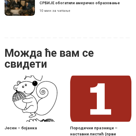
СРБИЈЕ обогатили америчко образовање
10 мин за читање
Можда ће вам се
свидети
Јесен – бојанка
Породични празници –
наставни листић (први