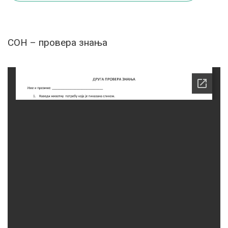
СОН – провера знања