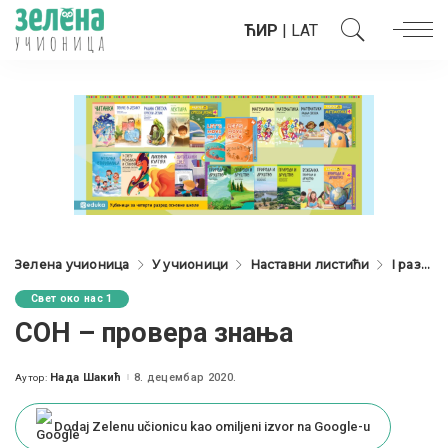
ЋИР
|
LAT
Зелена учионица
У учионици
Наставни листићи
I разред
Свет око нас 1
СОН – провера знања
Нада Шакић
8. децембар 2020.
Аутор:
Posted
by
Dodaj Zelenu učionicu kao omiljeni izvor na Google-u