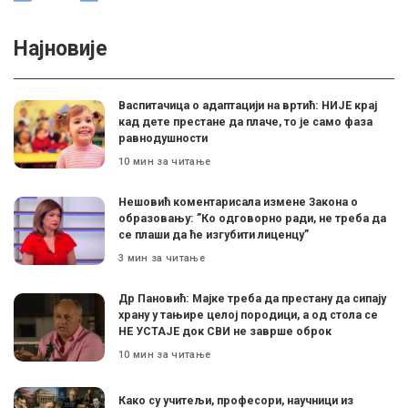
Најновије
Васпитачица о адаптацији на вртић: НИЈЕ крај
кад дете престане да плаче, то је само фаза
равнодушности
10 мин за читање
Нешовић коментарисала измене Закона о
образовању: ”Ко одговорно ради, не треба да
се плаши да ће изгубити лиценцу”
3 мин за читање
Др Пановић: Мајке треба да престану да сипају
храну у тањире целој породици, а од стола се
НЕ УСТАЈЕ док СВИ не заврше оброк
10 мин за читање
Како су учитељи, професори, научници из