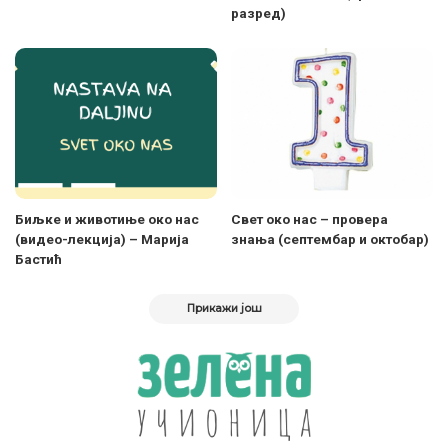
разред)
Биљке и животиње око нас
Свет око нас – провера
(видео-лекција) – Марија
знања (септембар и октобар)
Бастић
Прикажи још