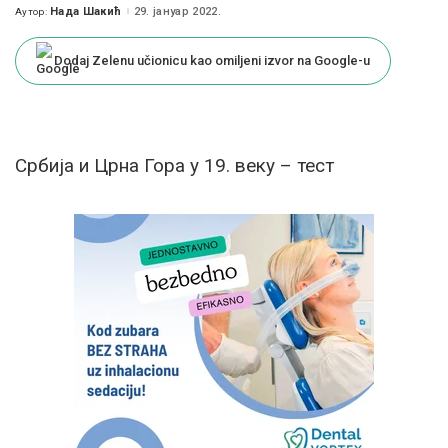
Нада Шакић
29. јануар 2022.
Аутор:
Posted
by
Dodaj Zelenu učionicu kao omiljeni izvor na Google-u
Србија и Црна Гора у 19. веку – тест