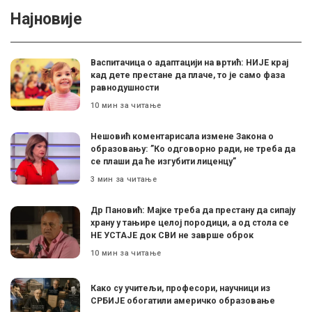
Најновије
Васпитачица о адаптацији на вртић: НИЈЕ крај
кад дете престане да плаче, то је само фаза
равнодушности
10 мин за читање
Нешовић коментарисала измене Закона о
образовању: ”Ко одговорно ради, не треба да
се плаши да ће изгубити лиценцу”
3 мин за читање
Др Пановић: Мајке треба да престану да сипају
храну у тањире целој породици, а од стола се
НЕ УСТАЈЕ док СВИ не заврше оброк
10 мин за читање
Како су учитељи, професори, научници из
СРБИЈЕ обогатили америчко образовање