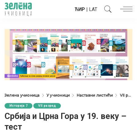
ЋИР
|
LAT
Зелена учионица
У учионици
Наставни листићи
VII разред
Историја 7
VII разред
Србија и Црна Гора у 19. веку –
тест