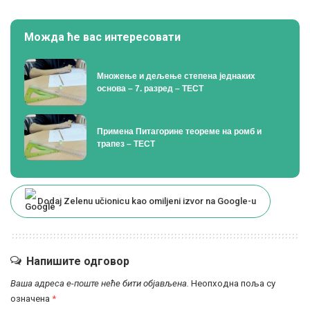
Можда ће вас интересовати
Множење и дељење степена једнаких
основа – 7. разред – ТЕСТ
Примена Питагорине теореме на ромб и
трапез – ТЕСТ
Dodaj Zelenu učionicu kao omiljeni izvor na Google-u
Напишите одговор
Ваша адреса е-поште неће бити објављена.
Неопходна поља су
означена
*