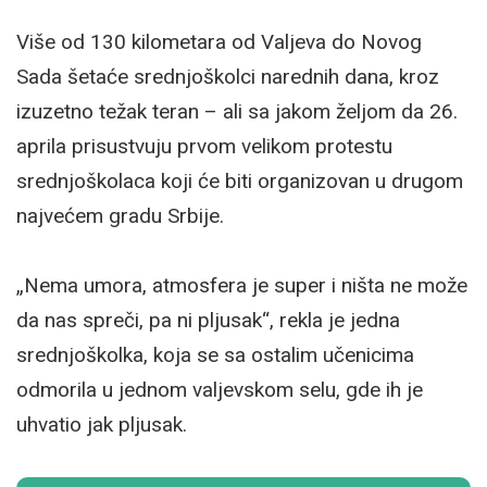
Više od 130 kilometara od Valjeva do Novog
Sada šetaće srednjoškolci narednih dana, kroz
izuzetno težak teran – ali sa jakom željom da 26.
aprila prisustvuju prvom velikom protestu
srednjoškolaca koji će biti organizovan u drugom
najvećem gradu Srbije.
„Nema umora, atmosfera je super i ništa ne može
da nas spreči, pa ni pljusak“, rekla je jedna
srednjoškolka, koja se sa ostalim učenicima
odmorila u jednom valjevskom selu, gde ih je
uhvatio jak pljusak.