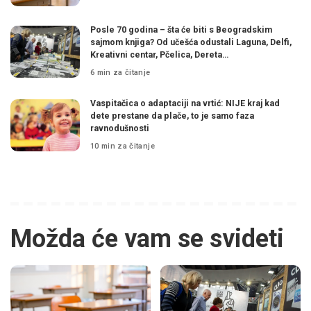
Posle 70 godina – šta će biti s Beogradskim
sajmom knjiga? Od učešća odustali Laguna, Delfi,
Kreativni centar, Pčelica, Dereta…
6 min za čitanje
Vaspitačica o adaptaciji na vrtić: NIJE kraj kad
dete prestane da plače, to je samo faza
ravnodušnosti
10 min za čitanje
Možda će vam se svideti