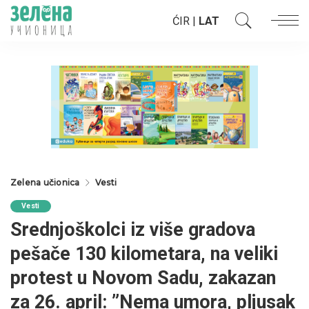
ĆIR
|
LAT
Zelena učionica
Vesti
Vesti
Srednjoškolci iz više gradova
pešače 130 kilometara, na veliki
protest u Novom Sadu, zakazan
za 26. april: ”Nema umora, pljusak