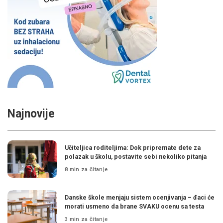
Najnovije
Učiteljica roditeljima: Dok pripremate dete za
polazak u školu, postavite sebi nekoliko pitanja
8 min za čitanje
Danske škole menjaju sistem ocenjivanja – đaci će
morati usmeno da brane SVAKU ocenu sa testa
3 min za čitanje