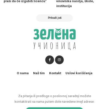
plaši da će izgubiti licencu”
vinovnika nasilja, škole,
institucija
Prikaži još
O nama
Naš tim
Kontakt
Uslovi korišćenja
Za pitanja ili predloge o poslovnoj saradnji možete
kontaktirati sa nama putem dole navedene imejl adrese: