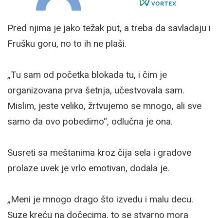
Pred njima je jako težak put, a treba da savladaju i
Frušku goru, no to ih ne plaši.
„Tu sam od početka blokada tu, i čim je
organizovana prva šetnja, učestvovala sam.
Mislim, jeste veliko, žrtvujemo se mnogo, ali sve
samo da ovo pobedimo“, odlučna je ona.
Susreti sa meštanima kroz čija sela i gradove
prolaze uvek je vrlo emotivan, dodala je.
„Meni je mnogo drago što izvedu i malu decu.
Suze kreću na dočecima, to se stvarno mora