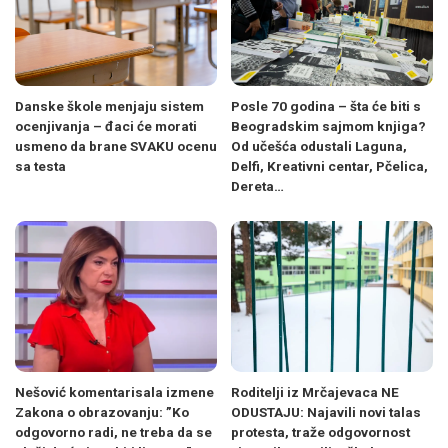
Danske škole menjaju sistem
Posle 70 godina – šta će biti s
ocenjivanja – đaci će morati
Beogradskim sajmom knjiga?
usmeno da brane SVAKU ocenu
Od učešća odustali Laguna,
sa testa
Delfi, Kreativni centar, Pčelica,
Dereta…
Nešović komentarisala izmene
Roditelji iz Mrčajevaca NE
Zakona o obrazovanju: ”Ko
ODUSTAJU: Najavili novi talas
odgovorno radi, ne treba da se
protesta, traže odgovornost