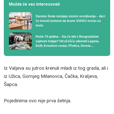
Možda će vas interesovati
Danske škole menjaju sistem ocenjivanja – đaci
će morati usmeno da brane SVAKU ocenu sa
testa
Posle 70 godina – šta će biti s Beogradskim
sajmom knjiga? Od učešća odustali Laguna,
Delfi, Kreativni centar, Pčelica, Dereta…
Iz Valjeva su jutros krenuli mladi iz tog grada, ali i
iz Užica, Gornjeg Milanovca, Čačka, Kraljeva,
Šapca.
Pojedinima ovo nije prva šetnja.