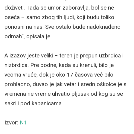
doživeti. Tada se umor zaboravlja, bol se ne
oseća – samo zbog tih ljudi, koji budu toliko
ponosni na nas. Sve ostalo bude nadoknađeno
odmah“, opisala je.
A izazov jeste veliki – teren je prepun uzbrdica i
nizbrdica. Pre podne, kada su krenuli, bilo je
veoma vruće, dok je oko 17 časova već bilo
prohladno, duvao je jak vetar i srednjoškolce je s
vremena ne vreme uhvatio pljusak od kog su se
sakrili pod kabanicama.
Izvor:
N1