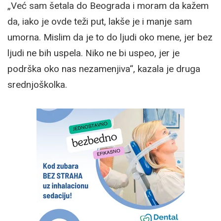
„Već sam šetala do Beograda i moram da kažem
da, iako je ovde teži put, lakše je i manje sam
umorna. Mislim da je to do ljudi oko mene, jer bez
ljudi ne bih uspela. Niko ne bi uspeo, jer je
podrška oko nas nezamenjiva“, kazala je druga
srednjoškolka.