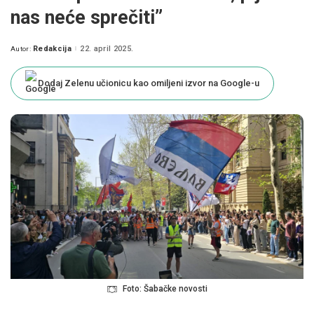
nas neće sprečiti”
Redakcija
22. april 2025.
Autor:
Posted
by
Dodaj Zelenu učionicu kao omiljeni izvor na Google-u
Foto: Šabačke novosti