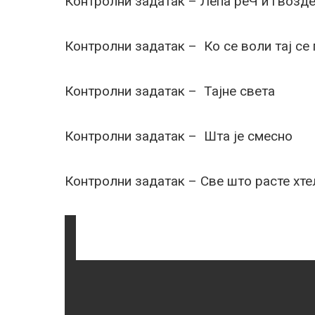
Контролни задатак – Лепа реЧ и гвозде
Контролни задатак – Ко се воли тај се
Контролни задатак – Тајне света
Контролни задатак – Шта је смесно
Контролни задатак – Све што расте хте