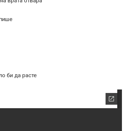
на врата отвара
 пише
ло би да расте