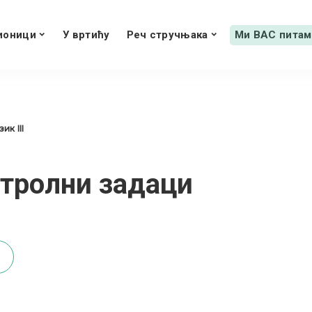
ионици
У вртићу
Реч стручњака
Ми ВАС питам
ик III
нтролни задаци