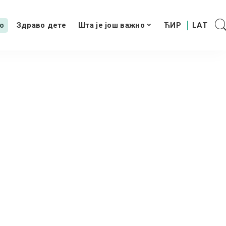
о
Здраво дете
Шта је још важно