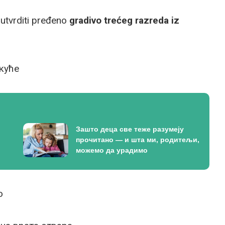
 utvrditi pređeno
gradivo trećeg razreda iz
 куће
Зашто деца све теже разумеју
прочитано — и шта ми, родитељи,
можемо да урадимо
о