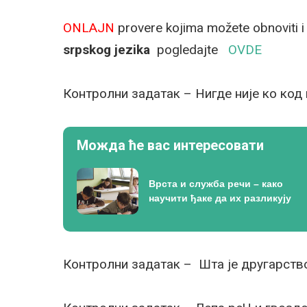
ONLAJN
provere kojima možete obnoviti i
srpskog jezika
pogledajte
OVDE
Контролни задатак – Нигде није ко код
Можда ће вас интересовати
Врста и служба речи – како
научити ђаке да их разликују
Контролни задатак – Шта је другарств