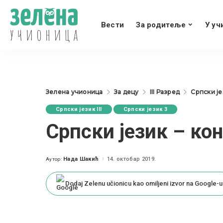
Вести
За родитеље
У уч
Зелена учионица
За децу
III Разред
Српски јез
Српски језик III
Српски језик 3
Српски језик – ко
Нада Шакић
14. октобар 2019.
Аутор:
Posted
by
Dodaj Zelenu učionicu kao omiljeni izvor na Google-u