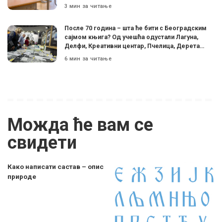
3 мин за читање
После 70 година – шта ће бити с Београдским
сајмом књига? Од учешћа одустали Лагуна,
Делфи, Креативни центар, Пчелица, Дерета…
6 мин за читање
Можда ће вам се
свидети
Како написати састав – опис
природе