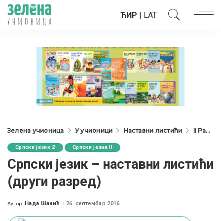
ЋИР
|
LAT
Зелена учионица
У учионици
Наставни листићи
II Разред
Српски језик 2
Српски језик II
Српски језик – наставни листићи
(други разред)
Нада Шакић
26. септембар 2016.
Аутор:
Posted
by