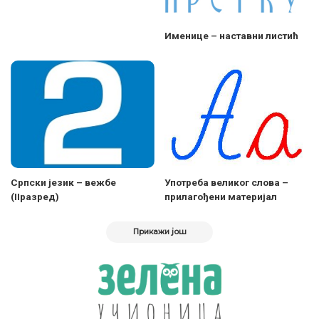
Именице – наставни листић
Српски језик – вежбе
Употреба великог слова –
(IIразред)
прилагођени материјал
Прикажи још