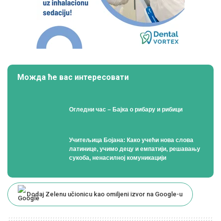
Можда ће вас интересовати
Огледни час – Бајка о рибару и рибици
Учитељица Бојана: Како учећи нова слова
латинице, учимо децу и емпатији, решавању
сукоба, ненасилној комуникацији
Dodaj Zelenu učionicu kao omiljeni izvor na Google-u