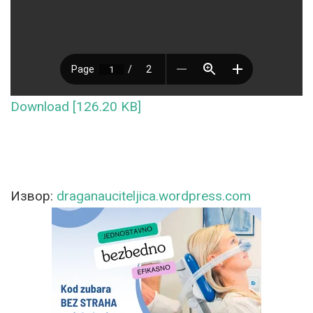
Download [126.20 KB]
Извор:
draganauciteljica.wordpress.com