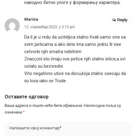
наводно битне улоге у формирању карактера.
Marina
Reply
12. новембар 2023. у 3:15 pm
Da li je u redu da uciteljica stalno hvali samo one sa
svim peticama a ako dete ima samo jednu Ili vise
cetvorki njih smatra nebitnim
Znaci,oni sto imaju sve petice njih stalno istice,a svi
ostalo su bezvredni
Vrlo negativno utice na decu,koja stalno osecaju da
su losa iako se Trude.
Оставите одговор
Ваша адреса е-поште неће бити објављена.
Неопходна поља су
означена
*