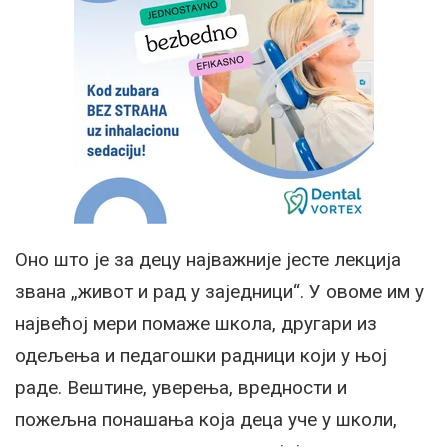
Оно што је за децу најважније јесте лекција
звана „живот и рад у заједници“. У овоме им у
највећој мери помаже школа, другари из
одељења и педагошки радници који у њој
раде. Вештине, уверења, вредности и
пожељна понашања која деца уче у школи,