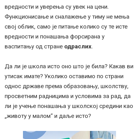
вредности и уверења су увек на цени.
Функционисање и сналажење у тиму не мења
свој облик, само је питање колико су те исте
вредности и понашања форсирана у
васпитању од стране
одраслих
.
Да ли је школа исто оно што је била? Какав ви
утисак имате? Уколико оставимо по страни
однос државе према образовању, школству,
просветним радницима и условима за рад, да
ли је учење понашања у школској средини као
„животу у малом“ и даље исто?