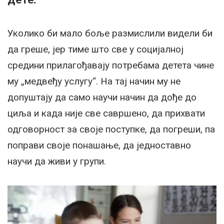
Уколико би мало боље размислили видели би
да греше, јер тиме што све у социјалној
средини прилагођавају потребама детета чине
му „медвеђу услугу“. На тај начин му не
допуштају да само научи начин да дође до
циља и када није све савршено, да прихвати
одговорност за своје поступке, да погреши, па
поправи своје понашање, да једноставно
научи да живи у групи.