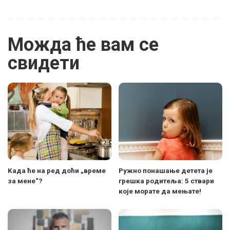
Можда ће вам се
свидети
Kада ће на ред доћи „време
Ружно понашање детета је
за мене“?
грешка родитеља: 5 ствари
које морате да мењате!