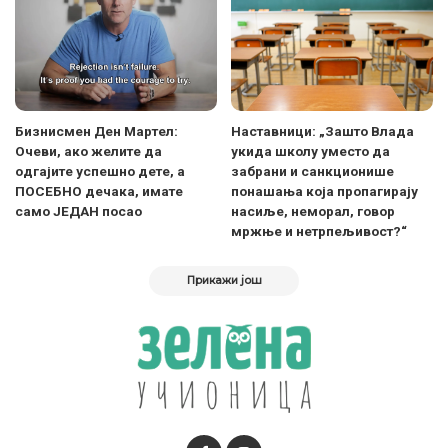
Бизнисмен Ден Мартел:
Наставници: „Зашто Влада
Очеви, ако желите да
укида школу уместо да
одгајите успешно дете, а
забрани и санкционише
ПОСЕБНО дечака, имате
понашања која пропагирају
само ЈЕДАН посао
насиље, неморал, говор
мржње и нетрпељивост?“
Прикажи још