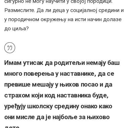
сигурно не могу научити у својој породици.
Размислите. Да ли деца у социјалној средини и
у породичном окружењу на исти начин долазе
до циља?
Имам утисак да родитељи немају баш
много поверења у наставнике, да се
превише мешају у њихов посао и да
страхом који код наставника буде,
уређују школску средину онако како
они мисле да је најбоље за њихово
дете.