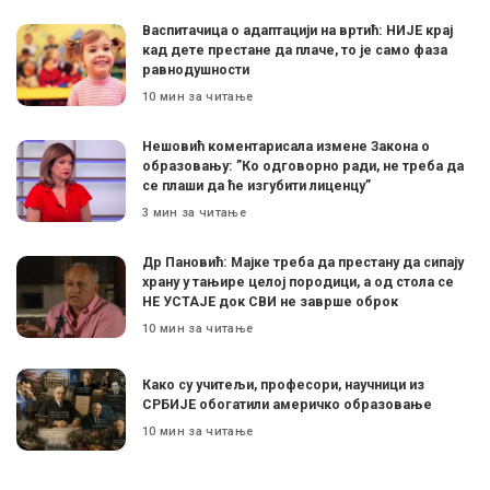
Васпитачица о адаптацији на вртић: НИЈЕ крај
кад дете престане да плаче, то је само фаза
равнодушности
10 мин за читање
Нешовић коментарисала измене Закона о
образовању: ”Ко одговорно ради, не треба да
се плаши да ће изгубити лиценцу”
3 мин за читање
Др Пановић: Мајке треба да престану да сипају
храну у тањире целој породици, а од стола се
НЕ УСТАЈЕ док СВИ не заврше оброк
10 мин за читање
Како су учитељи, професори, научници из
СРБИЈЕ обогатили америчко образовање
10 мин за читање