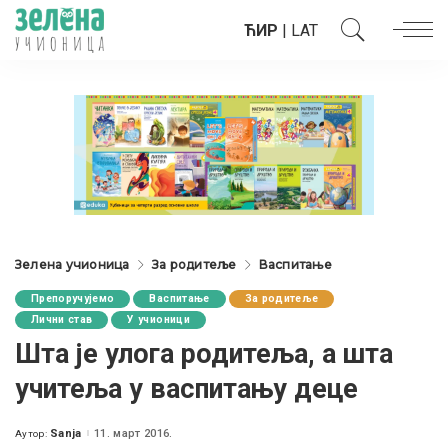
ЋИР
|
LAT
Зелена учионица
За родитеље
Васпитање
Препоручујемо
Васпитање
За родитеље
Лични став
У учионици
Шта је улога родитеља, а шта
учитеља у васпитању деце
Sanja
11. март 2016.
Аутор:
Posted