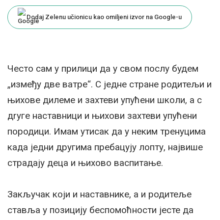
by
Dodaj Zelenu učionicu kao omiljeni izvor na Google-u
Често сам у прилици да у свом послу будем
„између две ватре“. С једне стране родитељи и
њихове дилеме и захтеви упућени школи, а с
дrуге наставници и њихови захтеви упућени
породици. Имам утисак да у неким тренуцима
када једни другима пребацују лопту, највише
страдају деца и њихово васпитање.
Закључак који и наставнике, а и родитеље
ставља у позицију беспомоћности јесте да