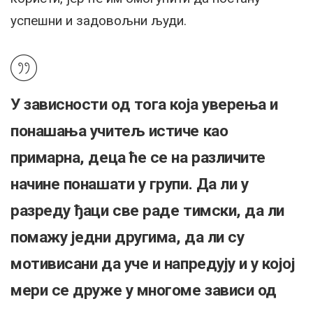
успешни и задовољни људи.
У зависности од тога која уверења и
понашања учитељ истиче као
примарна, деца ће се на различите
начине понашати у групи. Да ли у
разреду ђаци све раде тимски, да ли
помажу једни другима, да ли су
мотивисани да уче и напредују и у којој
мери се друже у многоме зависи од