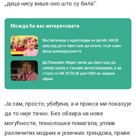
„деца нису више оно што су била“.
Можда ће вас интересовати
Васпитачица о адаптацији на вртић: НИЈЕ
крај кад дете престане да плаче, то је само
фаза равнодушности
Др Пановић: Мајке треба да престану да
сипају храну у тањире целој породици, а од
стола се НЕ УСТАЈЕ док СВИ не заврше
оброк
Ја сам, просто, убеђена, а и пракса ми показује
да то није тачно. Без обзира на нове
могућности, технолошка помагала, уплив
различитих модних и језичких трендова, праве