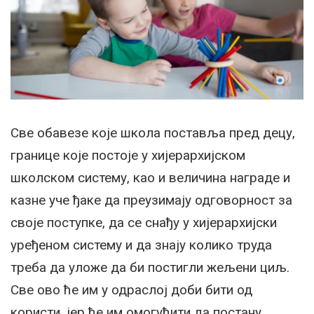
Све обавезе које школа поставља пред децу,
границе које постоје у хијерархијском
школском систему, као и величина награде и
казне уче ђаке да преузимају одговорност за
своје поступке, да се снађу у хијерархијски
уређеном систему и да знају колико труда
треба да уложе да би постигли жељени циљ.
Све ово ће им у одраслој доби бити од
користи, јер ће им омогућити да постану