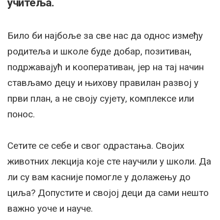
учитеља.
Било би најбоље за све нас да однос између
родитеља и школе буде добар, позитиван,
подржавајућ и кооперативан, јер на тај начин
стављамо децу и њихову правилан развој у
први план, а не своју сујету, комплексе или
понос.
Сетите се себе и свог одрастања. Својих
животних лекција које сте научили у школи. Да
ли су вам касније помогле у долажењу до
циља? Допустите и својој деци да сами нешто
важно уоче и науче.