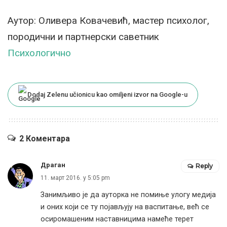
Аутор: Оливера Ковачевић, мастер психолог,
породични и партнерски саветник
Психологично
Dodaj Zelenu učionicu kao omiljeni izvor na Google-u
2 Коментара
Драган
Reply
11. март 2016. у 5:05 pm
Занимљиво је да ауторка не помиње улогу медија
и оних који се ту појављују на васпитање, већ се
осиромашеним наставницима намеће терет