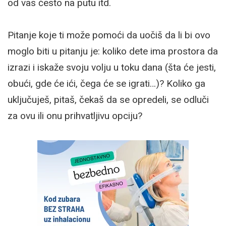
od vas često na putu itd.
Pitanje koje ti može pomoći da uočiš da li bi ovo
moglo biti u pitanju je: koliko dete ima prostora da
izrazi i iskaže svoju volju u toku dana (šta će jesti,
obući, gde će ići, čega će se igrati…)? Koliko ga
uključuješ, pitaš, čekaš da se opredeli, se odluči
za ovu ili onu prihvatljivu opciju?