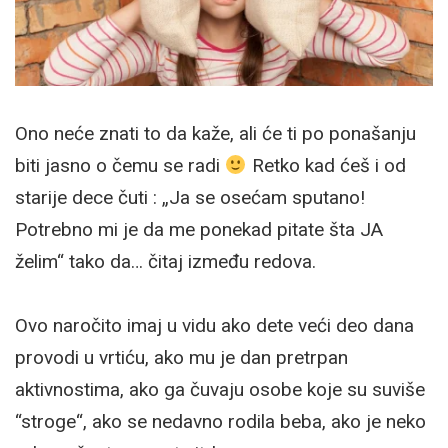
Ono neće znati to da kaže, ali će ti po ponašanju
biti jasno o čemu se radi
Retko kad ćeš i od
starije dece čuti : „Ja se osećam sputano!
Potrebno mi je da me ponekad pitate šta JA
želim“ tako da… čitaj između redova.
Ovo naročito imaj u vidu ako dete veći deo dana
provodi u vrtiću, ako mu je dan pretrpan
aktivnostima, ako ga čuvaju osobe koje su suviše
“stroge“, ako se nedavno rodila beba, ako je neko