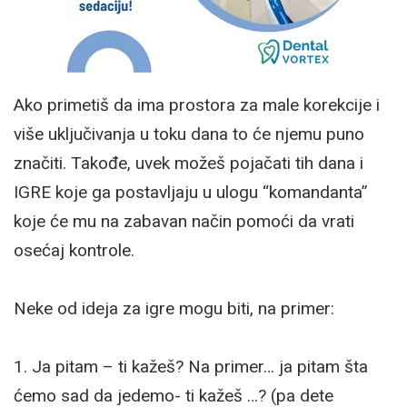
Ako primetiš da ima prostora za male korekcije i
više uključivanja u toku dana to će njemu puno
značiti. Takođe, uvek možeš pojačati tih dana i
IGRE koje ga postavljaju u ulogu “komandanta”
koje će mu na zabavan način pomoći da vrati
osećaj kontrole.
Neke od ideja za igre mogu biti, na primer:
1. Ja pitam – ti kažeš? Na primer… ja pitam šta
ćemo sad da jedemo- ti kažeš …? (pa dete