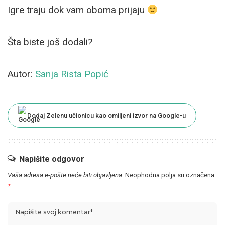
Igre traju dok vam oboma prijaju
Šta biste još dodali?
Autor:
Sanja Rista Popić
Dodaj Zelenu učionicu kao omiljeni izvor na Google-u
Napišite odgovor
Vaša adresa e-pošte neće biti objavljena.
Neophodna polja su označena
*