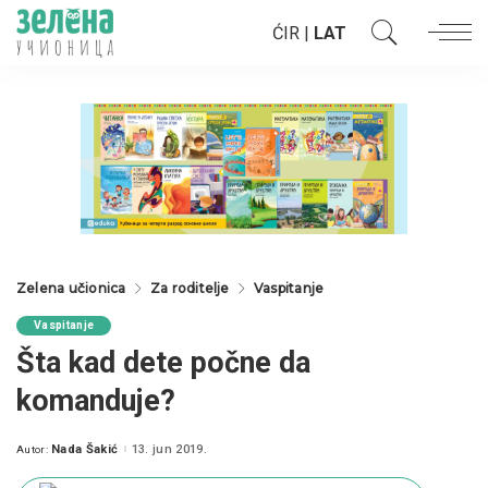
ĆIR
|
LAT
Zelena učionica
Za roditelje
Vaspitanje
Vaspitanje
Šta kad dete počne da
komanduje?
Nada Šakić
13. jun 2019.
Autor:
Posted
by