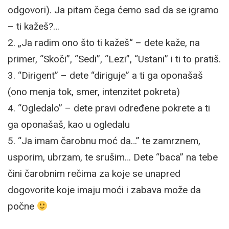
odgovori). Ja pitam čega ćemo sad da se igramo
– ti kažeš?…
2. „Ja radim ono što ti kažeš“ – dete kaže, na
primer, “Skoči”, “Sedi”, “Lezi”, “Ustani” i ti to pratiš.
3. “Dirigent” – dete “diriguje” a ti ga oponašaš
(ono menja tok, smer, intenzitet pokreta)
4. “Ogledalo” – dete pravi određene pokrete a ti
ga oponašaš, kao u ogledalu
5. “Ja imam čarobnu moć da…” te zamrznem,
usporim, ubrzam, te srušim… Dete “baca” na tebe
čini čarobnim rečima za koje se unapred
dogovorite koje imaju moći i zabava može da
počne