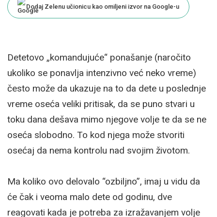
Dodaj Zelenu učionicu kao omiljeni izvor na Google-u
Detetovo „komandujuće“ ponašanje (naročito
ukoliko se ponavlja intenzivno već neko vreme)
često može da ukazuje na to da dete u poslednje
vreme oseća veliki pritisak, da se puno stvari u
toku dana dešava mimo njegove volje te da se ne
oseća slobodno. To kod njega može stvoriti
osećaj da nema kontrolu nad svojim životom.
Ma koliko ovo delovalo “ozbiljno”, imaj u vidu da
će čak i veoma malo dete od godinu, dve
reagovati kada je potreba za izražavanjem volje