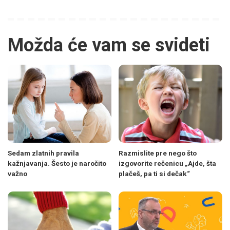
Možda će vam se svideti
Sedam zlatnih pravila
Razmislite pre nego što
kažnjavanja. Šesto je naročito
izgovorite rečenicu „Ajde, šta
važno
plačeš, pa ti si dečak“