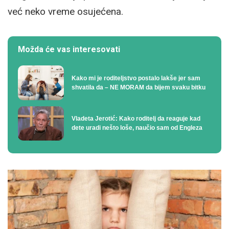
već neko vreme osujećena.
Možda će vas interesovati
Kako mi je roditeljstvo postalo lakše jer sam
shvatila da – NE MORAM da bijem svaku bitku
Vladeta Jerotić: Kako roditelj da reaguje kad
dete uradi nešto loše, naučio sam od Engleza