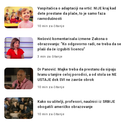
Vaspitačica o adaptaciji na vrtić: NIJE kraj kad
dete prestane da plače, to je samo faza
ravnodušnosti
10 min za čitanje
Nešović komentarisala izmene Zakona o
obrazovanju: ”Ko odgovorno radi, ne treba da se
plaši da će izgubiti licencu”
3 min za čitanje
Dr Panović: Majke treba da prestanu da sipaju
hranu u tanjire celoj porodici, a od stola se NE
USTAJE dok SVI ne završe obrok
10 min za čitanje
Kako su učitelji, profesori, naučnici iz SRBIJE
obogatili američko obrazovanje
10 min za čitanje