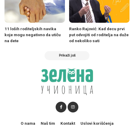
11 loših roditeljskih navika
Ranko Rajović: Kad decu prvi
koje mogu negativno da utiču
put odvojiti od roditelja na duže
na dete
od nekoliko sati
Prikaži još
O nama
Naš tim
Kontakt
Uslovi korišćenja