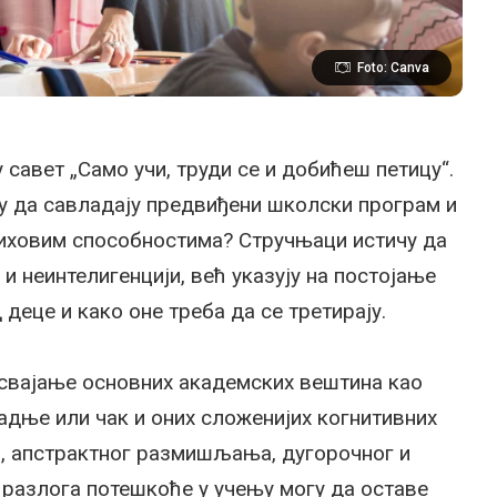
Foto: Canva
 савет „Само учи, труди се и добићеш петицу“.
гу да савладају предвиђени школски програм и
њиховим способностима? Стручњаци истичу да
 и неинтелигенцији, већ указују на постојање
деце и како оне треба да се третирају.
усвајање основних академских вештина као
адње или чак и оних сложенијих когнитивних
а, апстрактног размишљања, дугорочног и
 разлога потешкоће у учењу могу да оставе