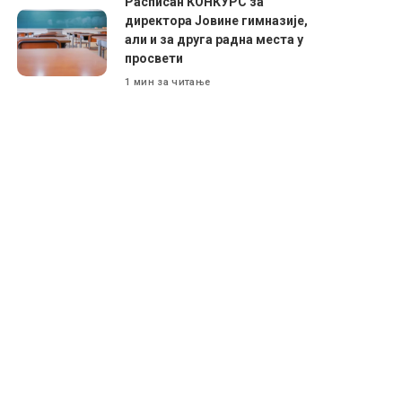
Расписан КОНКУРС за
директора Јовине гимназије,
али и за друга радна места у
просвети
1 мин за читање