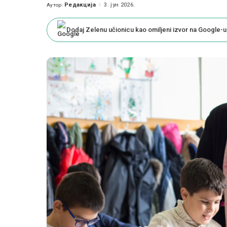
Редакција
3. јун 2026.
Аутор:
Posted
by
Dodaj Zelenu učionicu kao omiljeni izvor na Google-u