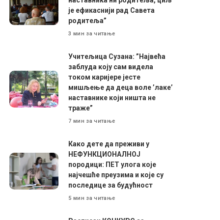
је ефикаснији рад Савета
родитеља”
3 мин за читање
Учитељица Сузана: ”Највећа
заблуда коју сам видела
током каријере јесте
мишљење да деца воле ’лаке’
наставнике који ништа не
траже”
7 мин за читање
Како дете да преживи у
НЕФУНКЦИОНАЛНОЈ
породици: ПЕТ улога које
најчешће преузима и које су
последице за будућност
5 мин за читање