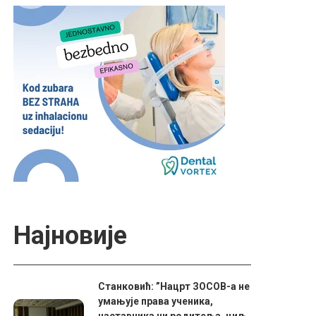
Најновије
Станковић: ”Нацрт ЗОСОВ-а не
умањује права ученика,
наставника ни родитеља, циљ