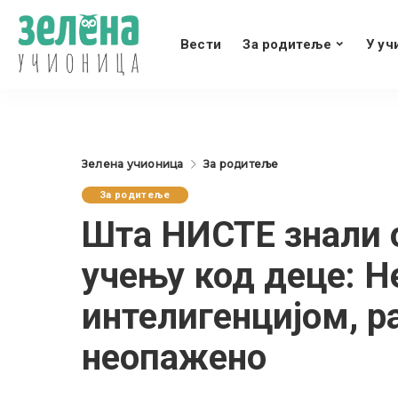
Вести
За родитеље
У уч
Зелена учионица
За родитеље
За родитеље
Шта НИСТЕ знали 
учењу код деце: Н
интелигенцијом, р
неопажено