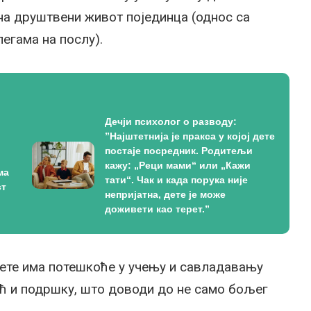
на друштвени живот појединца (однос са
егама на послу).
Дечји психолог о разводу:
”Најштетнија је пракса у којој дете
постаје посредник. Родитељи
кажу: „Реци мами“ или „Кажи
ма
тати“. Чак и када порука није
ст
непријатна, дете је може
доживети као терет.”
 дете има потешкоће у учењу и савладавању
оћ и подршку, што доводи до не само бољег