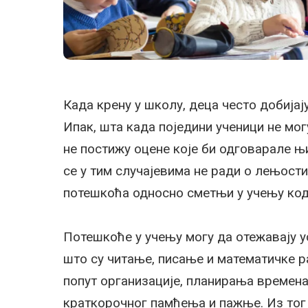
Када крену у школу, деца често добијају
Ипак, шта када поједини ученици не мо
не постижу оцене које би одговарале 
се у тим случајевима не ради о лењости
потешкоћа односно сметњи у учењу код 
Потешкоће у учењу могу да отежавају 
што су читање, писање и математичке р
попут организације, планирања времен
краткорочног памћења и пажње. Из тог