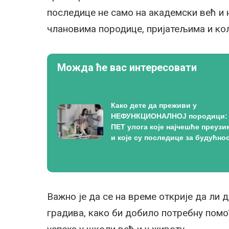
последице не само на академски већ и 
члановима породице, пријатељима и кол
Можда ће вас интересовати
Како дете да преживи у
НЕФУНКЦИОНАЛНОЈ породици:
ПЕТ улога које најчешће преузи
и које су последице за будућно
Важно је да се на време открије да ли
градива, како би добило потребну пом