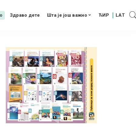
о
Здраво дете
Шта је још важно