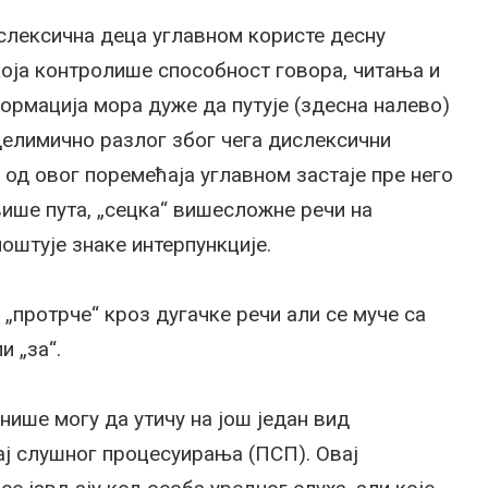
слексична деца углавном користе десну
 која контролише способност говора, читања и
ормација мора дуже да путује (здесна налево)
е делимично разлог због чега дислексични
и од овог поремећаја углавном застаје пре него
ише пута, „сецка“ вишесложне речи на
поштује знаке интерпункције.
„протрче“ кроз дугачке речи али се муче са
и „за“.
нише могу да утичу на још један вид
ај слушног процесуирања (ПСП). Овај