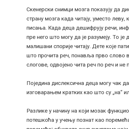
Скенерски снимци мозга показују да ди
страну мозга када читају, уместо леву,
писања. Када деца дешифрују речи, инф
пре него што могу да је разумеју. То ј
малишани спорије читају. Дете које пат
што прочита реч, понавља прво слово в
слогове, одвојено чита реч по реч и не 
Поједина дислексична деца могу чак да 
изговарањем кратких као што су „на“ ил
Разлике у начину на који мозак функцио
потешкоћа у учењу познат као поремећ