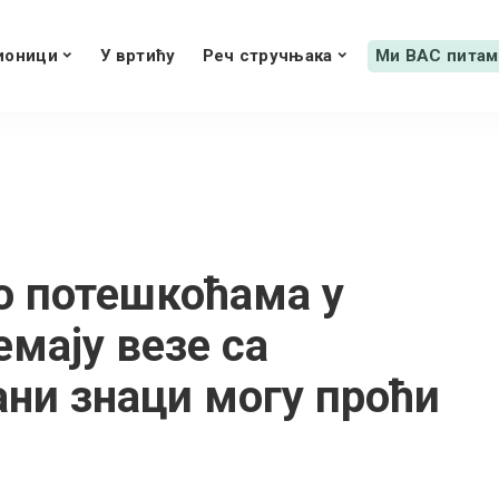
ионици
У вртићу
Реч стручњака
Ми ВАС питам
о потешкоћама у
емају везе са
ани знаци могу проћи