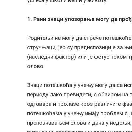
успеха у школи већ и у животу.
1. Рани знаци упозорења могу да про
Родитељи не могу да спрече потешкоће 
стручњаци, јер су предиспозиције за њи
(наследни фактор) или је фетус током 
олово.
Знаци потешкоћа у учењу могу да се ис
периоду лако превидети, с обзиром на 
одговара и пролазе кроз различите фаз
потешкоћама у учењу имају проблем с 
препознавањем слова и дана у недељи