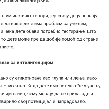
 је закопчавање јакне.
о им инстинкт говори, јер своју децу познају
те да ваше дете има проблем са учењем,
 и нека дете обави потребно тестирање. Што
 то дете може пре да добије помоћ од стране
алисте.
 везе са интелигенцијом
но су етикетирана као глупа или лења, иако
нтелигентна. Када дете има потешкоће у учењу,
ачији начин, чему морају да се прилагоде и
тварило свој потенцијал и напредовало.