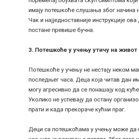
поремећај обухвата скуп симптома који 
имају потешкоће слушања због начина н
Чак и најједноставније инструкције ов
постане превише бучна.
3. Потешкоће у учењу утичу на живот
Потешкоће у учењу не нестају неком ма
последњег часа. Деца која читав дан и
могу агресивно да се понашају код куће
Уколико не успевају да остану организо
прати и када прекораче кућни праг.
Деци са потешкоћама у учењу може да 