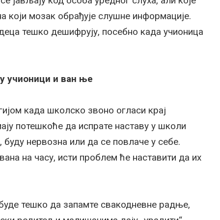
се јављају код особа уредног слуха, али које
а који мозак обрађује слушне информације.
а деца тешко дешифрују, посебно када учионица
 у учионици и ван ње
гијом када школско звоно огласи крај
мају потешкоће да испрате наставу у школи
, буду нервозна или да се повлаче у себе.
вана на часу, исти проблем ће наставити да их
буде тешко да запамте свакодневне радње,