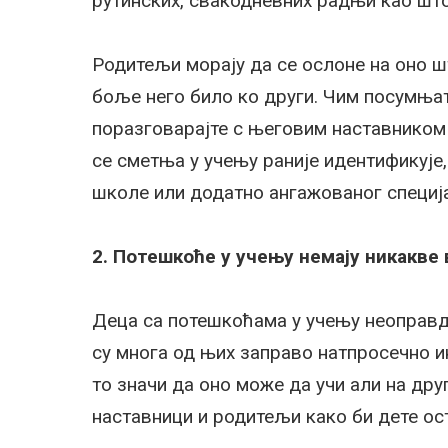
рутинских, свакодневних радњи као што
Родитељи морају да се ослоне на оно шт
боље него било ко други. Чим посумња
поразговарајте с његовим наставником
се сметња у учењу раније идентификује,
школе или додатно ангажованог специј
2. Потешкоће у учењу немају никакве
Деца са потешкоћама у учењу неоправда
су многа од њих заправо натпросечно и
то значи да оно може да учи али на друг
наставници и родитељи како би дете ос