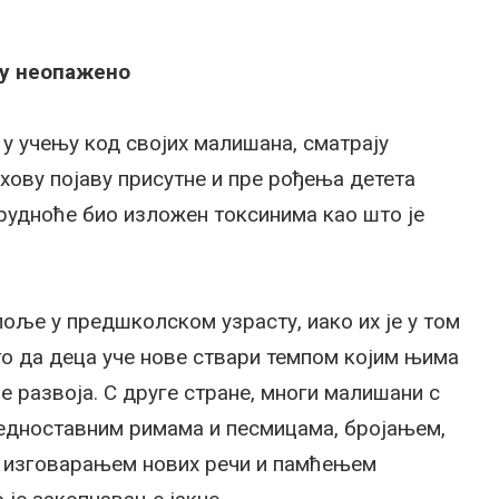
ђу неопажено
у учењу код својих малишана, сматрају
хову појаву присутне и пре рођења детета
трудноће био изложен токсинима као што је
поље у предшколском узрасту, иако их је у том
то да деца уче нове ствари темпом којим њима
е развоја. С друге стране, многи малишани с
једноставним римама и песмицама, бројањем,
, изговарањем нових речи и памћењем