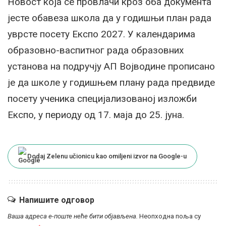
Новост која се провлачи кроз оба документа
јесте обавеза школа да у годишњи план рада
уврсте посету Експо 2027. У календарима
образовно-васпитног рада образовних
установа на подручју АП Војводине прописано
је да школе у годишњем плану рада предвиде
посету ученика специјализованој изложби
Експо, у периоду од 17. маја до 25. јуна.
Dodaj Zelenu učionicu kao omiljeni izvor na Google-u
Напишите одговор
Ваша адреса е-поште неће бити објављена.
Неопходна поља су