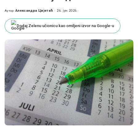
Александра Цвјетић
26. јун 2026.
Аутор:
Posted
by
Dodaj Zelenu učionicu kao omiljeni izvor na Google-u