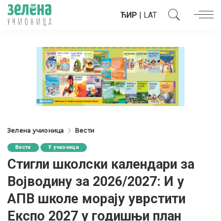
ЋИР
|
LAT
Зелена учионица
Вести
Вести
У учионици
Стигли школски календари за
Војводину за 2026/2027: И у
АПВ школе морају уврстити
Експо 2027 у годишњи план