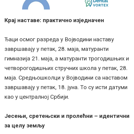
Крај наставе: практично изједначен
Ђаци осмог разреда у Војводини наставу
завршавају у петак, 28. маја, матуранти
гимназија 21. маја, а матуранти трогодишњих и
четворогодишњих стручних школа у петак, 28.
маја. Средњошколци у Војводини са наставом
завршавају у петак, 18. јуна. То су исти датуми
као у централној Србији.
Јесењи, сретењски и пролећни – идентични
за целу земљу