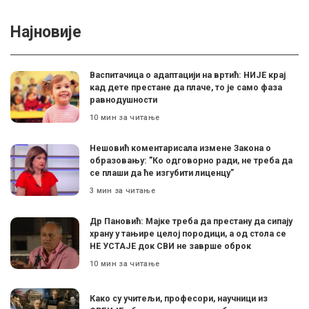
Најновије
Васпитачица о адаптацији на вртић: НИЈЕ крај
кад дете престане да плаче, то је само фаза
равнодушности
10 мин за читање
Нешовић коментарисала измене Закона о
образовању: ”Ко одговорно ради, не треба да
се плаши да ће изгубити лиценцу”
3 мин за читање
Др Пановић: Мајке треба да престану да сипају
храну у тањире целој породици, а од стола се
НЕ УСТАЈЕ док СВИ не заврше оброк
10 мин за читање
Како су учитељи, професори, научници из