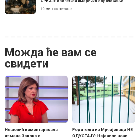
СРБИЈЕ обогатили америчко образовање
10 мин за читање
Можда ће вам се
свидети
Нешовић коментарисала
Родитељи из Мрчајеваца НЕ
измене Закона о
ОДУСТАЈУ: Најавили нови