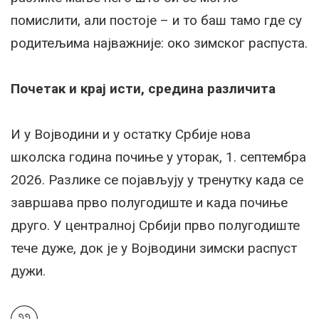
помислити, али постоје – и то баш тамо где су
родитељима најважније: око зимског распуста.
Почетак и крај исти, средина различита
И у Војводини и у остатку Србије нова
школска година почиње у уторак, 1. септембра
2026. Разлике се појављују у тренутку када се
завршава прво полугодиште и када почиње
друго. У централној Србији прво полугодиште
тече дуже, док је у Војводини зимски распуст
дужи.