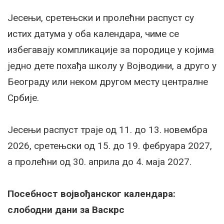
Јесењи, сретењски и пролећни распуст су
истих датума у оба календара, чиме се
избегавају компликације за породице у којима
једно дете похађа школу у Војводини, а друго у
Београду или неком другом месту централне
Србије.
Јесењи распуст траје од 11. до 13. новембра
2026, сретењски од 15. до 19. фебруара 2027,
а пролећни од 30. априла до 4. маја 2027.
Посебност војвођанског календара:
слободни дани за Васкрс