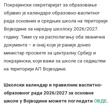
Покрајински секретаријат за образовање
објавио је календаре образовно-васпитног
рада основних и средњих школа на територији
Војводине за наредну школску 2026/2027.
годину. Тиме су на располагању оба званична
документа – и онај који је раније донео
министар просвете за централну Србију и
покрајински, који важи за школе са седиштем
на територији АП Војводине.
Школски календар и правилник васпитно-
образовног рада 2026/2027 за основне
школе у Војводини можете погледати
ОВДЕ
.