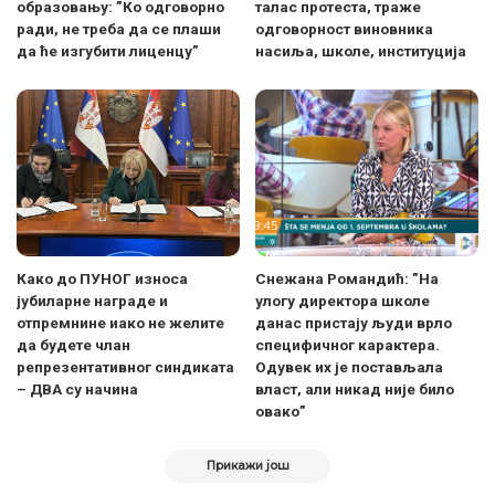
образовању: ”Ко одговорно
талас протеста, траже
ради, не треба да се плаши
одговорност виновника
да ће изгубити лиценцу”
насиља, школе, институција
Како до ПУНОГ износа
Снежана Романдић: ”На
јубиларне награде и
улогу директора школе
отпремнине иако не желите
данас пристају људи врло
да будете члан
специфичног карактера.
репрезентативног синдиката
Одувек их је постављала
– ДВА су начина
власт, али никад није било
овако”
Прикажи још