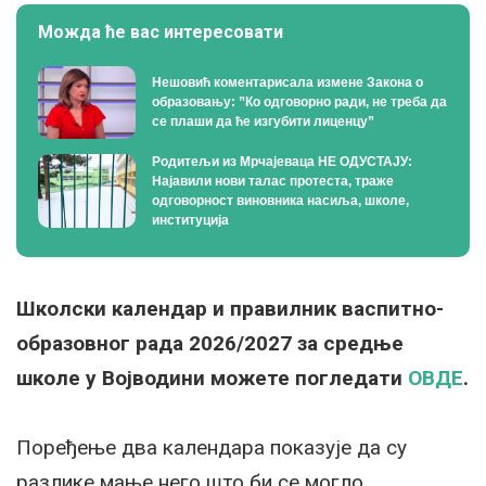
Можда ће вас интересовати
Нешовић коментарисала измене Закона о
образовању: ”Ко одговорно ради, не треба да
се плаши да ће изгубити лиценцу”
Родитељи из Мрчајеваца НЕ ОДУСТАЈУ:
Најавили нови талас протеста, траже
одговорност виновника насиља, школе,
институција
Школски календар и правилник васпитно-
образовног рада 2026/2027 за средње
школе у Војводини можете погледати
ОВДЕ
.
Поређење два календара показује да су
разлике мање него што би се могло