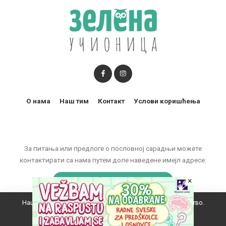
О нама
Наш тим
Контакт
Услови коришћења
За питања или предлоге о пословној сарадњи можете
контактирати са нама путем доле наведене имејл адресе:
×
marketing@zelenaucionica.com
Наш вебсајт користи колачиће да побољша ваше искуство.
© 2011-2024 Copyright by Zelena učionica. All Rights reserved.
Прихватам