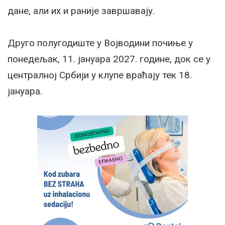
дане, али их и раније завршавају.
Друго полугодиште у Војводини почиње у
понедељак, 11. јануара 2027. године, док се у
централној Србији у клупе враћају тек 18.
јануара.