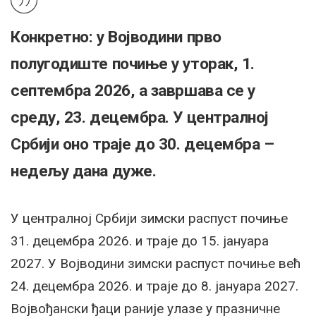
Конкретно: у Војводини прво
полугодиште почиње у уторак, 1.
септембра 2026, а завршава се у
среду, 23. децембра. У централној
Србији оно траје до 30. децембра –
недељу дана дуже.
У централној Србији зимски распуст почиње
31. децембра 2026. и траје до 15. јануара
2027. У Војводини зимски распуст почиње већ
24. децембра 2026. и траје до 8. јануара 2027.
Војвођански ђаци раније улазе у празничне