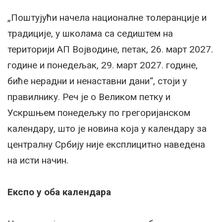
„Поштујући начела националне толеранције и
традиције, у школама са седиштем на
територији АП Војводине, петак, 26. март 2027.
године и понедељак, 29. март 2027. године,
биће нерадни и ненаставни дани“, стоји у
правилнику. Реч је о Великом петку и
Ускршњем понедељку по грегоријанском
календару, што је новина која у календару за
централну Србију није експлицитно наведена
на исти начин.
Експо у оба календара