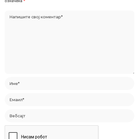
означена
*