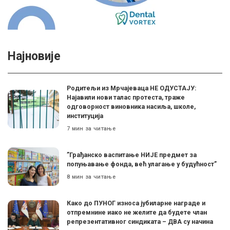
Најновије
Родитељи из Мрчајеваца НЕ ОДУСТАЈУ:
Најавили нови талас протеста, траже
одговорност виновника насиља, школе,
институција
7 мин за читање
”Грађанско васпитање НИЈЕ предмет за
попуњавање фонда, већ улагање у будућност”
8 мин за читање
Како до ПУНОГ износа јубиларне награде и
отпремнине иако не желите да будете члан
репрезентативног синдиката – ДВА су начина