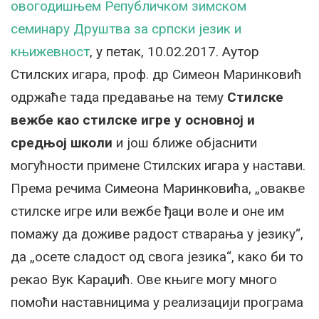
овогодишњем Републичком зимском
семинару Друштва за српски језик и
књижевност
, у петак, 10.02.2017. Аутор
Стилских игара, проф. др Симеон Маринковић
одржаће тада предавање на тему
Стилске
вежбе као стилске игре у основној и
средњој школи
и још ближе објаснити
могућности примене Стилских игара у настави.
Према речима Симеона Маринковића, „овакве
стилске игре или вежбе ђаци воле и оне им
помажу да доживе радост стварања у језику“,
да „осете сладост од свога језика“, како би то
рекао Вук Караџић. Ове књиге могу много
помоћи наставницима у реализацији програма