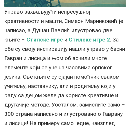
Управо захваљујући непресушној
креативности и машти, Симеон Маринковић је
написао, а Душан Павлић илустровао две
књиге –
Стилске игре
и
Стилске игре 2
. За
обе су своју инспирацију нашли управо у басни
Гавран и лисица и њом објаснили многе
елементе који се уче на часовима српског
језика. Ове књиге су сјајан помоћник сваком
учитељу, наставнику, али и родитељу који у
раду са децом желе да користе креативне и
другачије методе. Уосталом, замислите само –
300 страна написано и илустровано о Гаврану
и лисици! На примеру само једне, наизглед