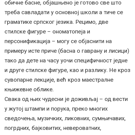
обичне басне, објашњено је готово све што
треба савладати у основној школи а тиче се
граматике српског језика. Рецимо, две
стилске фигуре – ономатопеја и
персонификација – могу се објаснити на
примеру исте приче (басна о гаврану и лисици)
тако да дете на часу уочи специфичност једне
и друге стилске фигуре, као и разлику. Не кроз
сувопарне лекције, већ кроз маестралне
књижевне облике.
Свака од њих чудесни је доживљај – од вести
у жутој штампи и порука, преко многих
сведочења, музичких, ликовних, сумњичавих,
погрдних, бајковитих, невероватних,