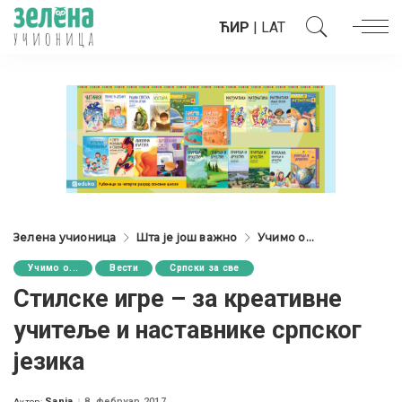
ЋИР
|
LAT
Зелена учионица
Шта је још важно
Учимо о...
Учимо о...
Вести
Српски за све
Стилске игре – за креативне
учитеље и наставнике српског
језика
Sanja
8. фебруар 2017.
Аутор: