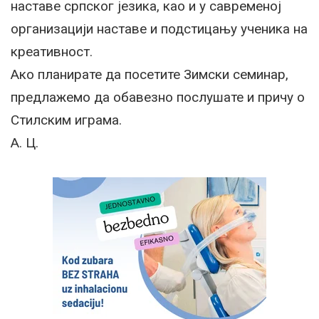
наставе српског језика, као и у савременој
организацији наставе и подстицању ученика на
креативност.
Ако планирате да посетите Зимски семинар,
предлажемо да обавезно послушате и причу о
Стилским играма.
А. Ц.