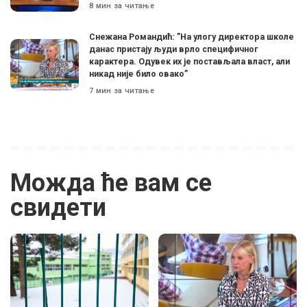
8 мин за читање
Снежана Романдић: ”На улогу директора школе
данас пристају људи врло специфичног
карактера. Одувек их је постављала власт, али
никад није било овако”
7 мин за читање
Можда ће вам се
свидети