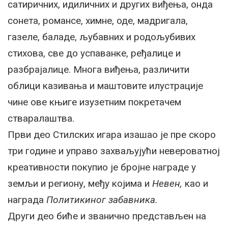
сатиричних, идиличних и других виђења, онда
сонета, романсе, химне, оде, мадригала,
газеле, баладе, љубавних и родољубивих
стихова, све до успаванке, ређалице и
разбрајалице. Многа виђења, различити
облици казивања и маштовите илустрације
чине ове књиге изузетним покретачем
стваралаштва.
Први део Стилских игара изашао је пре скоро
три године и управо захваљујући невероватној
креативности покупио је бројне награде у
земљи и региону, међу којима и
Невен,
као и
награда
Политикиног забавника.
Други део биће и званично представљен на