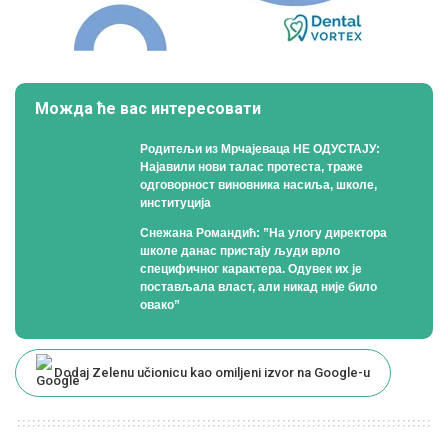
Можда ће вас интересовати
Родитељи из Мрчајеваца НЕ ОДУСТАЈУ:
Најавили нови талас протеста, траже
одговорност виновника насиља, школе,
институција
Снежана Романдић: ”На улогу директора
школе данас пристају људи врло
специфичног карактера. Одувек их је
постављала власт, али никад није било
овако”
Dodaj Zelenu učionicu kao omiljeni izvor na Google-u