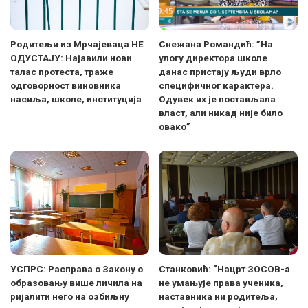
Родитељи из Мрчајеваца НЕ
Снежана Романдић: ”На
ОДУСТАЈУ: Најавили нови
улогу директора школе
талас протеста, траже
данас пристају људи врло
одговорност виновника
специфичног карактера.
насиља, школе, институција
Одувек их је постављала
власт, али никад није било
овако”
УСПРС: Расправа о Закону о
Станковић: ”Нацрт ЗОСОВ-а
образовању више личила на
не умањује права ученика,
ријалити него на озбиљну
наставника ни родитеља,