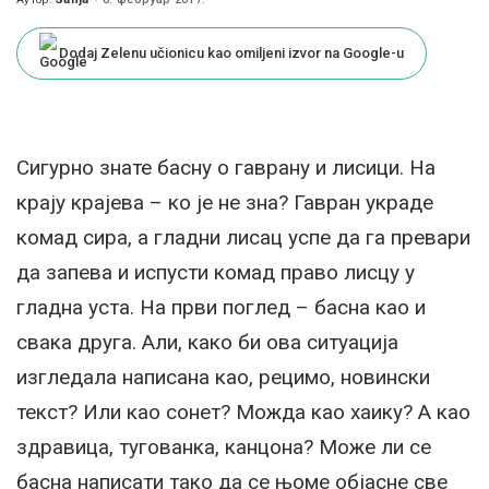
Posted
by
Dodaj Zelenu učionicu kao omiljeni izvor na Google-u
Сигурно знате басну о гаврану и лисици. На
крају крајева – ко је не зна? Гавран украде
комад сира, а гладни лисац успе да га превари
да запева и испусти комад право лисцу у
гладна уста. На први поглед – басна као и
свака друга. Али, како би ова ситуација
изгледала написана као, рецимо, новински
текст? Или као сонет? Можда као хаику? А као
здравица, тугованка, канцона? Може ли се
басна написати тако да се њоме објасне све