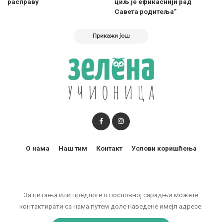
расправу
циљ је ефикаснији рад
Савета родитеља”
Прикажи још
О нама
Наш тим
Контакт
Услови коришћења
За питања или предлоге о пословној сарадњи можете
контактирати са нама путем доле наведене имејл адресе: