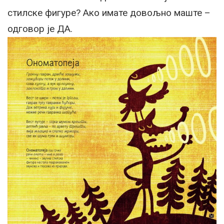
стилске фигуре? Ако имате довољно маште –
одговор је ДА.