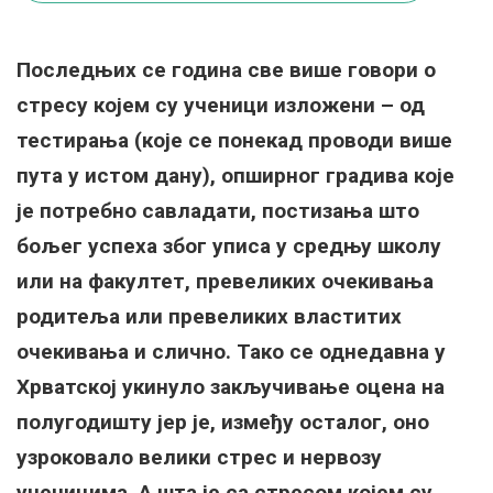
Последњих се година све више говори о
стресу којем су ученици изложени – од
тестирања (које се понекад проводи више
пута у истом дану), опширног градива које
је потребно савладати, постизања што
бољег успеха због уписа у средњу школу
или на факултет, превеликих очекивања
родитеља или превеликих властитих
очекивања и слично. Тако се однедавна у
Хрватској укинуло закључивање оцена на
полугодишту јер је, између осталог, оно
узроковало велики стрес и нервозу
ученицима. А шта је са стресом којем су