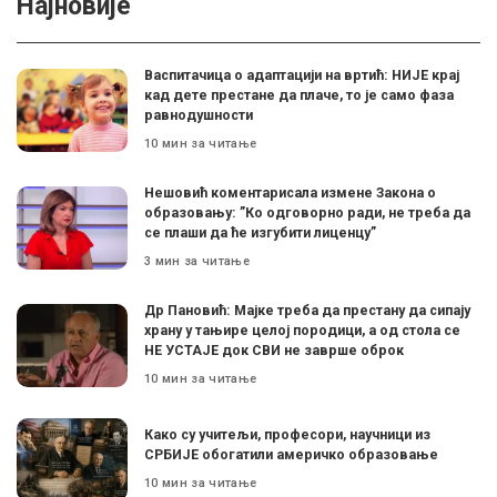
Најновије
Васпитачица о адаптацији на вртић: НИЈЕ крај
кад дете престане да плаче, то је само фаза
равнодушности
10 мин за читање
Нешовић коментарисала измене Закона о
образовању: ”Ко одговорно ради, не треба да
се плаши да ће изгубити лиценцу”
3 мин за читање
Др Пановић: Мајке треба да престану да сипају
храну у тањире целој породици, а од стола се
НЕ УСТАЈЕ док СВИ не заврше оброк
10 мин за читање
Како су учитељи, професори, научници из
СРБИЈЕ обогатили америчко образовање
10 мин за читање