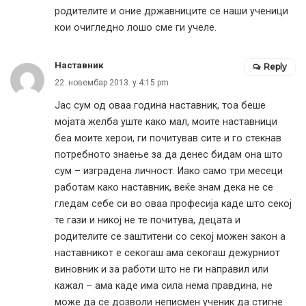
родителите и оние државниците се наши ученици
кои очигледно лошо сме ги учеле.
Наставник
Reply
22. новембар 2013. у 4:15 pm
Јас сум од оваа година наставник, тоа беше
мојата желба уште како мал, моите наставници
беа моите херои, ги почитував сите и го стекнав
потребното знаење за да денес бидам она што
сум – изградена личност. Иако само три месеци
работам како наставник, веќе знам дека не се
гледам себе си во оваа професија каде што секој
те гази и никој не те почитува, децата и
родителите се заштитени со секој можен закон а
наставникот е секогаш ама секогаш дежурниот
виновник и за работи што не ги направил или
кажал – ама каде има сила нема правдина, не
може да се дозволи неписмен ученик да стигне