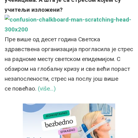
учитељи изложени?
Пре више од десет година Светска
здравствена организација прогласила је стрес
на радноме месту светском епидемијом. С
обзиром на глобалну кризу и све већи пораст
незапослености, стрес на послу још више
се повећао.
(više…)