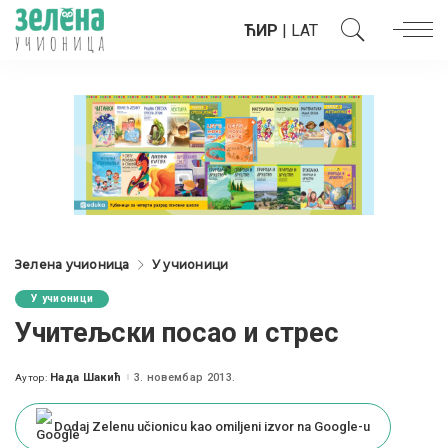
ЋИР
|
LAT
Зелена учионица
У учионици
У учионици
Учитељски посао и стрес
Нада Шакић
3. новембар 2013.
Аутор:
Posted
by
Dodaj Zelenu učionicu kao omiljeni izvor na Google-u