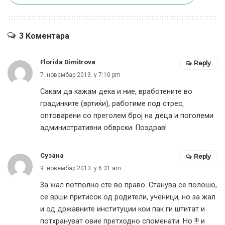
3 Коментара
Florida Dimitrova
Reply
7. новембар 2013. у 7:10 pm
Сакам да кажам дека и ние, вработените во
градинките (вртиќи), работиме под стрес,
оптоварени со преголем број на деца и поголеми
административни обврски. Поздрав!
Сузана
Reply
9. новембар 2013. у 6:31 am
За жал потполно сте во право. Станува се полошо,
се врши притисок од родители, ученици, но за жал
и од државните институции кои пак ги штитат и
потхрануват овие претходно споменати. Но !!! и