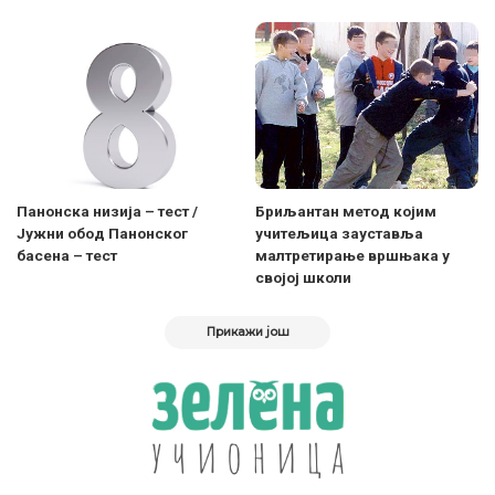
Панонска низија – тест /
Бриљантан метод којим
Јужни обод Панонског
учитељица зауставља
басена – тест
малтретирање вршњака у
својој школи
Прикажи још