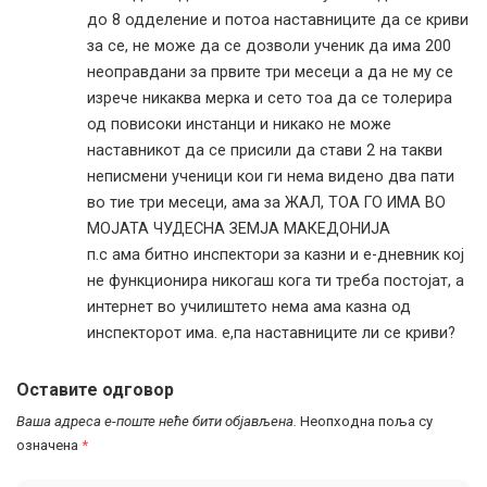
до 8 одделение и потоа наставниците да се криви
за се, не може да се дозволи ученик да има 200
неоправдани за првите три месеци а да не му се
изрече никаква мерка и сето тоа да се толерира
од повисоки инстанци и никако не може
наставникот да се присили да стави 2 на такви
неписмени ученици кои ги нема видено два пати
во тие три месеци, ама за ЖАЛ, ТОА ГО ИМА ВО
МОЈАТА ЧУДЕСНА ЗЕМЈА МАКЕДОНИЈА
п.с ама битно инспектори за казни и е-дневник кој
не функционира никогаш кога ти треба постојат, а
интернет во училиштето нема ама казна од
инспекторот има. е,па наставниците ли се криви?
Оставите одговор
Ваша адреса е-поште неће бити објављена.
Неопходна поља су
означена
*