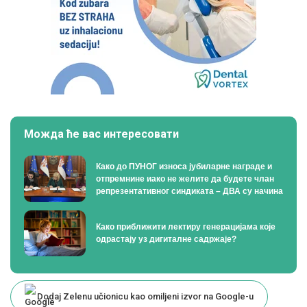
Можда ће вас интересовати
Како до ПУНОГ износа јубиларне награде и
отпремнине иако не желите да будете члан
репрезентативног синдиката – ДВА су начина
Како приближити лектиру генерацијама које
одрастају уз дигиталне садржаје?
Dodaj Zelenu učionicu kao omiljeni izvor na Google-u