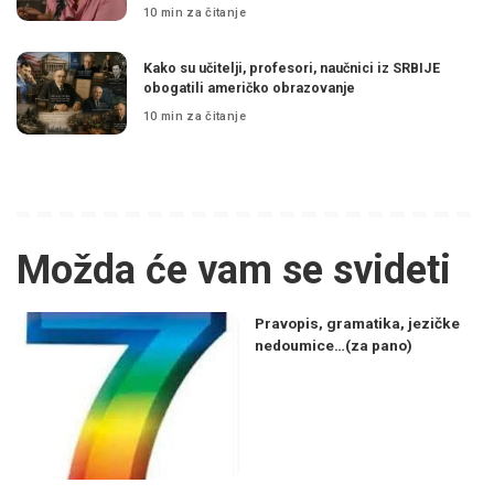
10 min za čitanje
Kako su učitelji, profesori, naučnici iz SRBIJE
obogatili američko obrazovanje
10 min za čitanje
Možda će vam se svideti
Pravopis, gramatika, jezičke
nedoumice…(za pano)