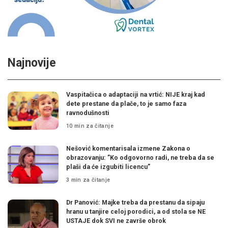
Najnovije
Vaspitačica o adaptaciji na vrtić: NIJE kraj kad
dete prestane da plače, to je samo faza
ravnodušnosti
10 min za čitanje
Nešović komentarisala izmene Zakona o
obrazovanju: ”Ko odgovorno radi, ne treba da se
plaši da će izgubiti licencu”
3 min za čitanje
Dr Panović: Majke treba da prestanu da sipaju
hranu u tanjire celoj porodici, a od stola se NE
USTAJE dok SVI ne završe obrok