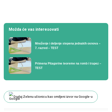
Možda će vas interesovati
Množenje i deljenje stepena jednakih osnova –
7. razred – TEST
Primena Pitagorine teoreme na romb i trapez –
TEST
Dodaj Zelenu učionicu kao omiljeni izvor na Google-u