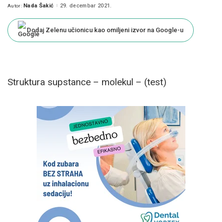
Nada Šakić
29. decembar 2021.
Autor:
Posted
by
Dodaj Zelenu učionicu kao omiljeni izvor na Google-u
Struktura supstance – molekul – (test)