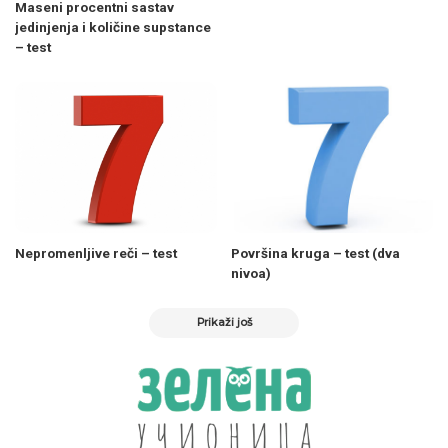
Maseni procentni sastav
jedinjenja i količine supstance
– test
Nepromenljive reči – test
Površina kruga – test (dva
nivoa)
Prikaži još