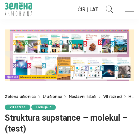
ĆIR
|
LAT
Zelena učionica
U učionici
Nastavni listići
VII razred
Hemija 7
VII razred
Hemija 7
Struktura supstance – molekul –
(test)