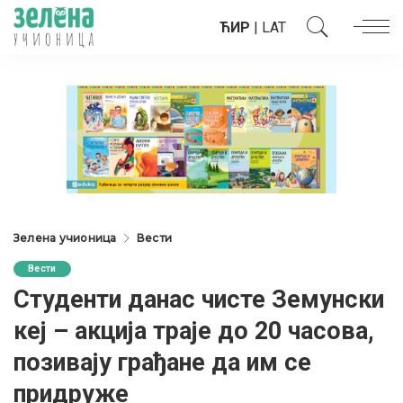
ЋИР
|
LAT
Зелена учионица
Вести
Вести
Студенти данас чисте Земунски
кеј – акција траје до 20 часова,
позивају грађане да им се
придруже