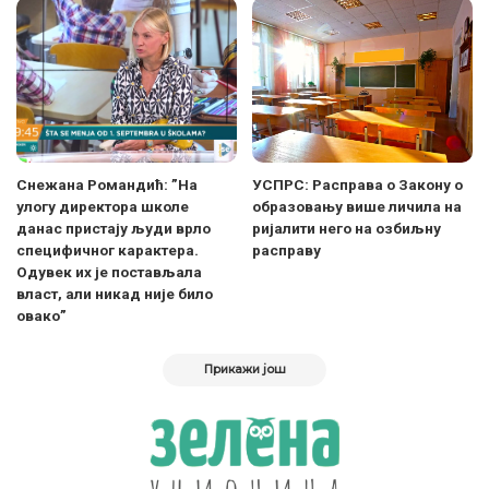
Снежана Романдић: ”На
УСПРС: Расправа о Закону о
улогу директора школе
образовању више личила на
данас пристају људи врло
ријалити него на озбиљну
специфичног карактера.
расправу
Одувек их је постављала
власт, али никад није било
овако”
Прикажи још