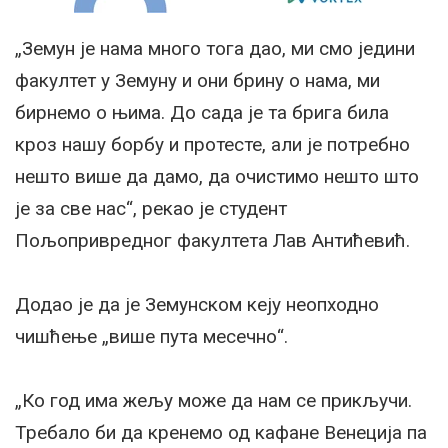
„Земун је нама много тога дао, ми смо једини
факултет у Земуну и они брину о нама, ми
бирнемо о њима. До сада је та брига била
кроз нашу борбу и протесте, али је потребно
нешто више да дамо, да очистимо нешто што
је за све нас“, рекао је студент
Пољопривредног факултета Лав Антићевић.
Додао је да је Земунском кеју неопходно
чишћење „више пута месечно“.
„Ко год има жељу може да нам се прикључи.
Требало би да кренемо од кафане Венеција па