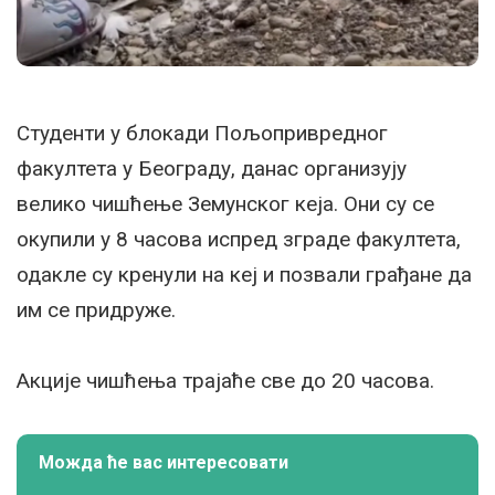
Студенти у блокади Пољопривредног
факултета у Београду, данас организују
велико чишћење Земунског кеја. Они су се
окупили у 8 часова испред зграде факултета,
одакле су кренули на кеј и позвали грађане да
им се придруже.
Акције чишћења трајаће све до 20 часова.
Можда ће вас интересовати