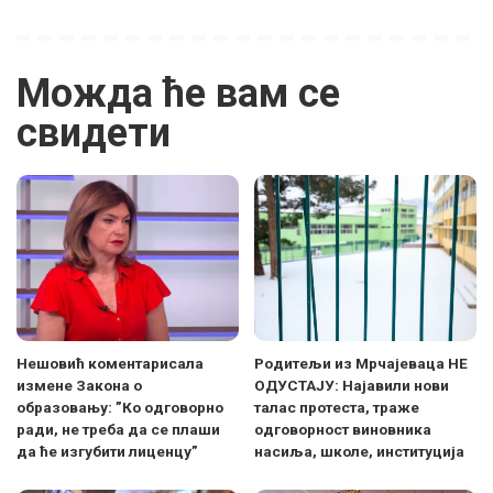
Можда ће вам се
свидети
Нешовић коментарисала
Родитељи из Мрчајеваца НЕ
измене Закона о
ОДУСТАЈУ: Најавили нови
образовању: ”Ко одговорно
талас протеста, траже
ради, не треба да се плаши
одговорност виновника
да ће изгубити лиценцу”
насиља, школе, институција