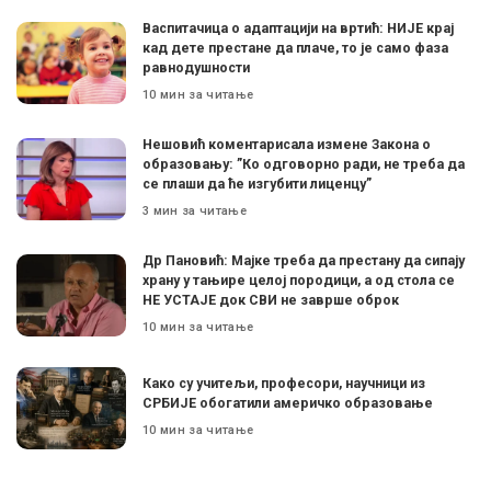
Васпитачица о адаптацији на вртић: НИЈЕ крај
кад дете престане да плаче, то је само фаза
равнодушности
10 мин за читање
Нешовић коментарисала измене Закона о
образовању: ”Ко одговорно ради, не треба да
се плаши да ће изгубити лиценцу”
3 мин за читање
Др Пановић: Мајке треба да престану да сипају
храну у тањире целој породици, а од стола се
НЕ УСТАЈЕ док СВИ не заврше оброк
10 мин за читање
Како су учитељи, професори, научници из
СРБИЈЕ обогатили америчко образовање
10 мин за читање