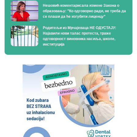
Нешовић коментарисала измене Закона о
образовању: ”Ко одговорно ради, не треба да
се плаши да ће изгубити лиценцу”
Родитељи из Мрчајеваца НЕ ОДУСТАЈУ:
Најавили нови талас протеста, траже
одговорност виновника насиља, школе,
институција