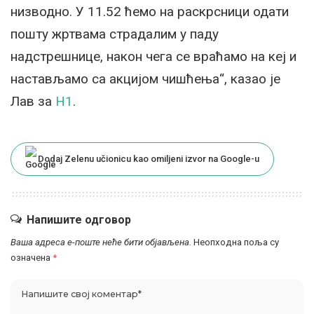
низводно. У 11.52 ћемо на раскрсници одати
пошту жртвама страдалим у паду
надстрешнице, након чега се враћамо на кеј и
настављамо са акцијом чишћења“, казао је
Лав за
Н1
.
Dodaj Zelenu učionicu kao omiljeni izvor na Google-u
Напишите одговор
Ваша адреса е-поште неће бити објављена.
Неопходна поља су
означена
*