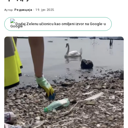
Редакција
19. јун 2025.
Аутор:
Posted
by
Dodaj Zelenu učionicu kao omiljeni izvor na Google-u