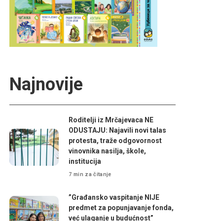
Najnovije
Roditelji iz Mrčajevaca NE
ODUSTAJU: Najavili novi talas
protesta, traže odgovornost
vinovnika nasilja, škole,
institucija
7 min za čitanje
”Građansko vaspitanje NIJE
predmet za popunjavanje fonda,
već ulaganje u budućnost”