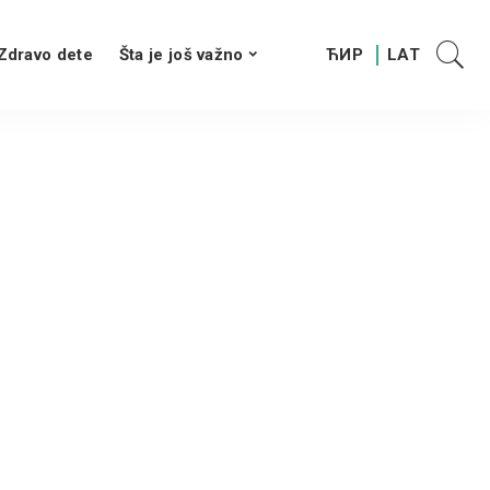
Zdravo dete
Šta je još važno