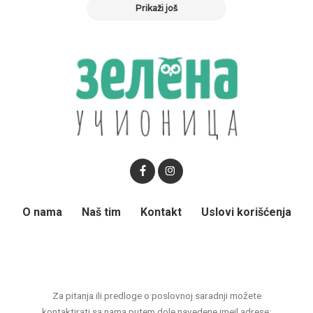
Prikaži još
O nama
Naš tim
Kontakt
Uslovi korišćenja
Za pitanja ili predloge o poslovnoj saradnji možete
kontaktirati sa nama putem dole navedene imejl adrese: