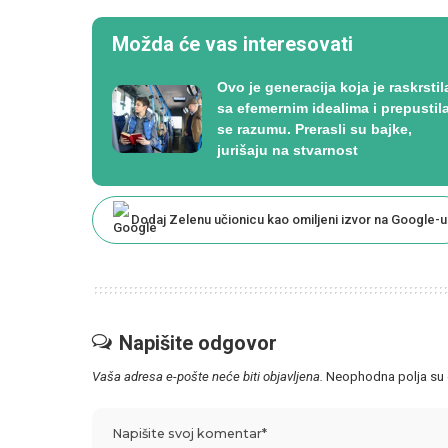
Možda će vas interesovati
Ovo je generacija koja je raskrstil
sa efemernim idealima i prepustil
se razumu. Prerasli su bajke,
jurišaju na stvarnost
Dodaj Zelenu učionicu kao omiljeni izvor na Google-u
Napišite odgovor
Vaša adresa e-pošte neće biti objavljena.
Neophodna polja su