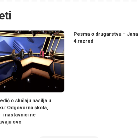
eti
Pesma o drugarstvu – Jana 
4.razred
dić o slučaju nasilja u
ku: Odgovorna škola,
 i nastavnici ne
avaju ovo