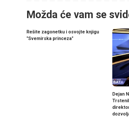
Možda će vam se svid
Rešite zagonetku i osvojte knjigu
"Svemirska princeza"
Dejan Ne
Trsteni
direktor
dozvolj