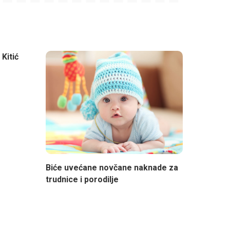
Kitić
Biće uvećane novčane naknade za
trudnice i porodilje