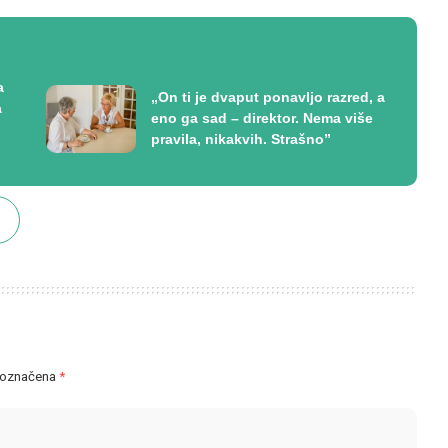
a
„On ti je dvaput ponavljo razred, a
a
eno ga sad – direktor. Nema više
pravila, nikakvih. Strašno”
 označena
*