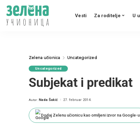
Vesti
Za roditelje
U u
Zelena učionica
Uncategorized
Uncategorized
Subjekat i predikat
Nada Šakić
27. februar 2014.
Autor:
Posted
by
Dodaj Zelenu učionicu kao omiljeni izvor na Google-u