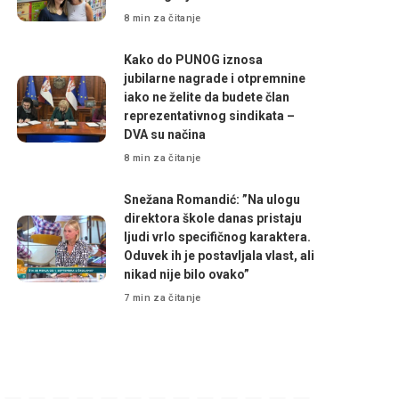
8 min za čitanje
Kako do PUNOG iznosa
jubilarne nagrade i otpremnine
iako ne želite da budete član
reprezentativnog sindikata –
DVA su načina
8 min za čitanje
Snežana Romandić: ”Na ulogu
direktora škole danas pristaju
ljudi vrlo specifičnog karaktera.
Oduvek ih je postavljala vlast, ali
nikad nije bilo ovako”
7 min za čitanje