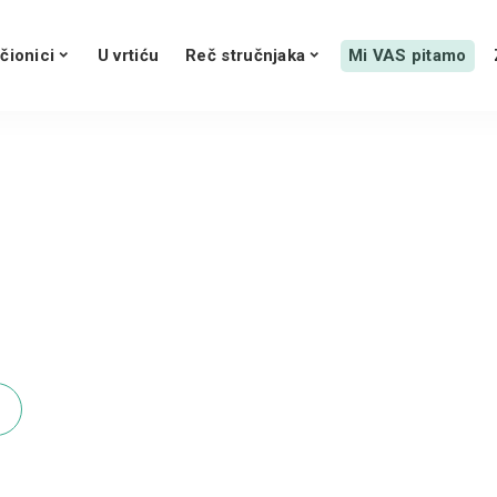
čionici
U vrtiću
Reč stručnjaka
Mi VAS pitamo