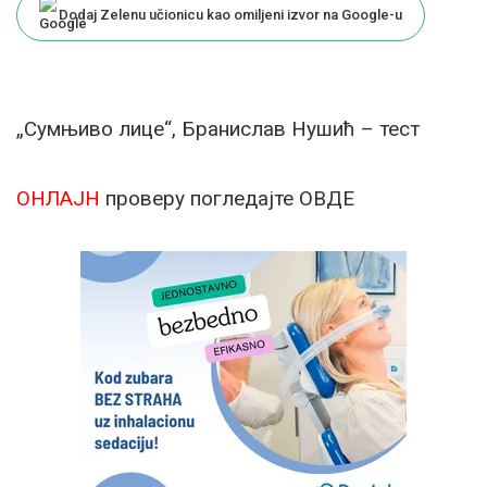
Dodaj Zelenu učionicu kao omiljeni izvor na Google-u
„Сумњиво лице“, Бранислав Нушић – тест
ОНЛАЈН
проверу погледајте ОВДЕ