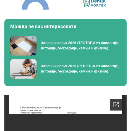
Можда ће вас интересовати
Завршни испит 2026 (ТЕСТОВИ из биологије,
историје, географије, хемије и физике)
Завршни испит 2026 (РЕШЕЊА из биологије,
историје, географије, хемије и физике)