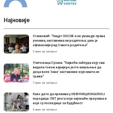
Најновије
Станковић: ”Нацрт ЗОСОВ-а не умањује права
ученика, наставника ни родитеља, циљ је
ефикаснији рад Савета родитеља”
3 мин за читање
Учитељица Сузана: ”Највећа заблуда коју сам
видела током каријере јесте мишљење да
деца воле ’лаке’ наставнике који ништа не
траже”
7 мин за читање
Како дете да преживи у НЕФУНКЦИОНАЛНОЈ
породици: ПЕТ улога које најчешће преузима и
које су последице за будућност
5 мин за читање