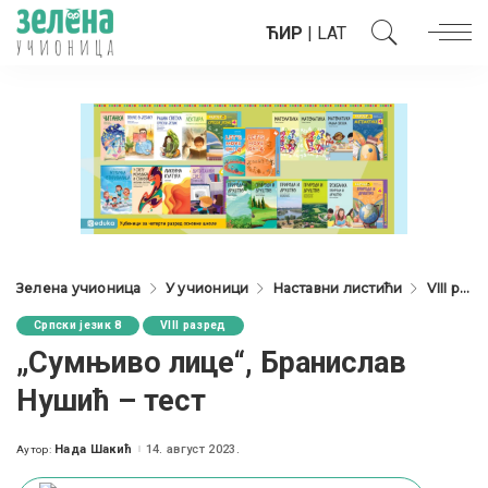
ЋИР
|
LAT
Зелена учионица
У учионици
Наставни листићи
VIII разред
Српски језик 8
VIII разред
„Сумњиво лице“, Бранислав
Нушић – тест
Нада Шакић
14. август 2023.
Аутор:
Posted
by