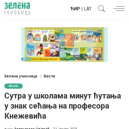
ЋИР
|
LAT
Зелена учионица
Вести
Вести
Сутра у школама минут ћутања
у знак сећања на професора
Кнежевића
Александра Цвјетић
22. јануар 2023.
Аутор: