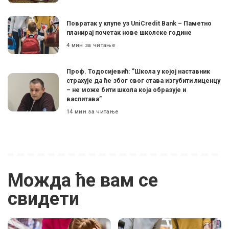
Поврaтак у клупе уз UniCredit Bank – Паметно
планирај почетак нове школске године
4 мин за читање
Проф. Тодосијевић: ”Школа у којој наставник
страхује да ће због свог става изгубити лиценцу
– не може бити школа која образује и
васпитава”
14 мин за читање
Можда ће вам се
свидети