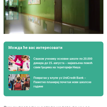
Можда ће вас интересовати
Сваком ученику основне школе по 20.000
динара до 15. августа – најављена помоћ
свим ђацима на територији Ниша
Поврaтак у клупе уз UniCredit Bank –
Паметно планирај почетак нове школске
године