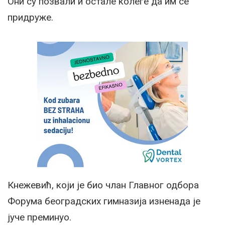
Они су позвали и остале колеге да им се
придруже.
Кнежевић, који је био члан Главног одбора
Форума београдских гимназија изненада је
јуче преминуо.