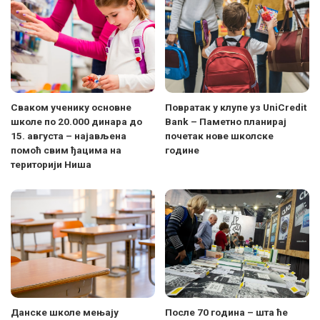
Сваком ученику основне
Поврaтак у клупе уз UniCredit
школе по 20.000 динара до
Bank – Паметно планирај
15. августа – најављена
почетак нове школске
помоћ свим ђацима на
године
територији Ниша
Данске школе мењају
После 70 година – шта ће