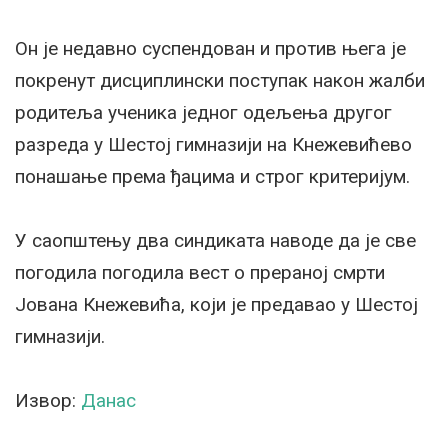
Он је недавно суспендован и против њега је
покренут дисциплински поступак након жалби
родитеља ученика једног одељења другог
разреда у Шестој гимназији на Кнежевићево
понашање према ђацима и строг критеријум.
У саопштењу два синдиката наводе да је све
погодила погодила вест о прераној смрти
Јована Кнежевића, који је предавао у Шестој
гимназији.
Извор:
Данас