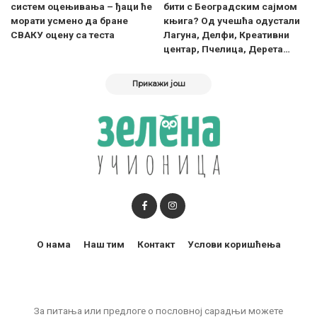
систем оцењивања – ђаци ће
бити с Београдским сајмом
морати усмено да бране
књига? Од учешћа одустали
СВАКУ оцену са теста
Лагуна, Делфи, Креативни
центар, Пчелица, Дерета…
Прикажи још
О нама
Наш тим
Контакт
Услови коришћења
За питања или предлоге о пословној сарадњи можете