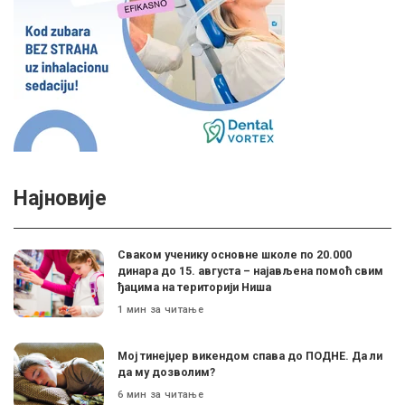
Најновије
Сваком ученику основне школе по 20.000
динара до 15. августа – најављена помоћ свим
ђацима на територији Ниша
1 мин за читање
Мој тинејџер викендом спава до ПОДНЕ. Да ли
да му дозволим?
6 мин за читање