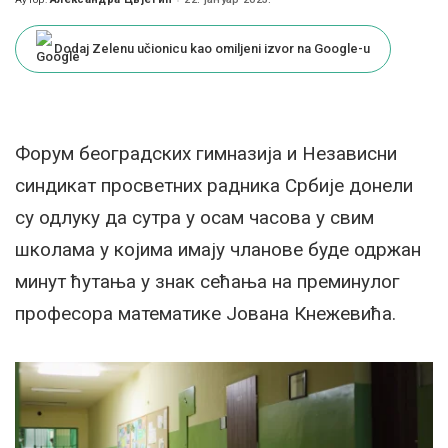
Posted
by
Dodaj Zelenu učionicu kao omiljeni izvor na Google-u
Форум београдских гимназија и Независни
синдикат просветних радника Србије донели
су одлуку да сутра у осам часова у свим
школама у којима имају чланове буде одржан
минут ћутања у знак сећања на преминулог
професора математике Јована Кнежевића.