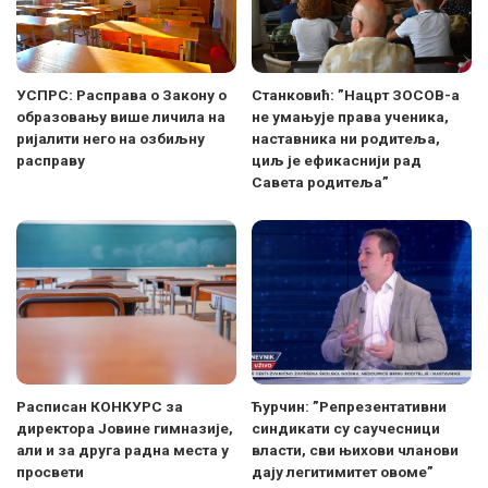
УСПРС: Расправа о Закону о
Станковић: ”Нацрт ЗОСОВ-а
образовању више личила на
не умањује права ученика,
ријалити него на озбиљну
наставника ни родитеља,
расправу
циљ је ефикаснији рад
Савета родитеља”
Расписан КОНКУРС за
Ћурчин: ”Репрезентативни
директора Јовине гимназије,
синдикати су саучесници
али и за друга радна места у
власти, сви њихови чланови
просвети
дају легитимитет овоме”