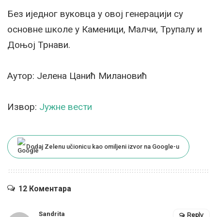
Без иједног вуковца у овој генерацији су
основне школе у Каменици, Малчи, Трупалу и
Доњој Трнави.
Аутор: Јелена Цанић Милановић
Извор:
Јужне вести
Dodaj Zelenu učionicu kao omiljeni izvor na Google-u
12 Коментара
Sandrita
Reply