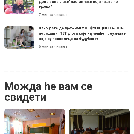
деца воле ’лаке’ наставнике који ништа не
траже”
7 мин за читање
Како дете да преживи у НЕФУНКЦИОНАЛНОЈ
породици: ПЕТ улога које најчешће преузима и
које су последице за будућност
5 мин за читање
Можда ће вам се
свидети