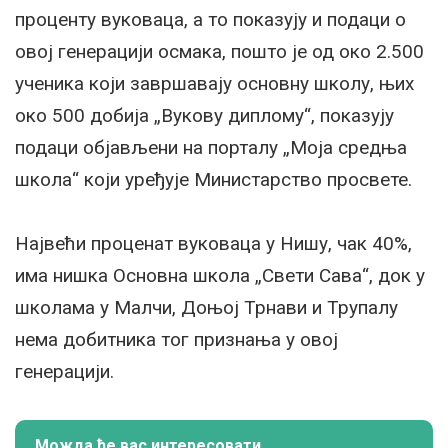
проценту вуковаца, а то показују и подаци о
овој генерацији осмака, пошто је од око 2.500
ученика који завршавају основну школу, њих
око 500 добија „Вукову диплому“, показују
подаци објављени на порталу „Моја средња
школа“ који уређује Министарство просвете.
Највећи проценат вуковаца у Нишу, чак 40%,
има нишка Основна школа „Свети Сава“, док у
школама у Малчи, Доњој Трнави и Трупалу
нема добитника тог признања у овој
генерацији.
Можда ће вас интересовати