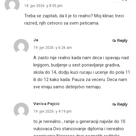
18. јун 2026. у 8:05 pm
Treba se zapitati, da li je to realno? Moj klinac treci
razred, njih cetvoro sa svim peticama.
Ja
Reply
19. јун 2026. у 6:26 am
A zasto nije realno kada nam deca i spavaju nad
knjigom, budjenje u sest ponavljanje gradiva,
skola do 14, dodju kuci rucaju i ucenje do pola 11
ili do 12 kako kada. Pauza za veceru. Deca nam
sve imaju samo detinjstvo nemaju..
Verica Pejcic
Reply
19. јун 2026. у 4:19 pm
to je nerealno , ranije u generaciji najviše do 10
vukovaca.Ovo stancovanje diploma i nerealno