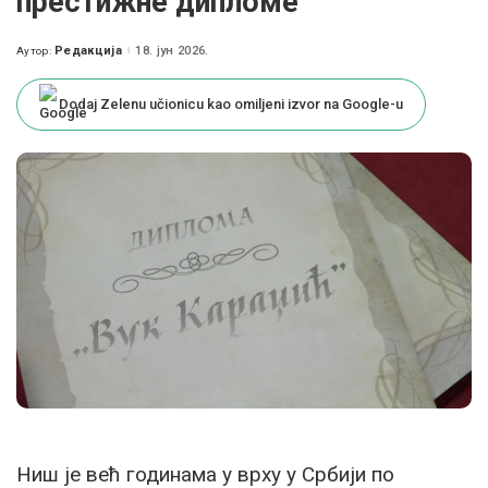
престижне дипломе
Редакција
18. јун 2026.
Аутор:
Posted
by
Dodaj Zelenu učionicu kao omiljeni izvor na Google-u
Ниш је већ годинама у врху у Србији по