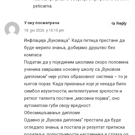
peticama.
У оку посматрача
Reply
18. јун 2026. у 10:10 pm
Инфлација „Вуковаца“: Када петица престане да
буде мерило знања, добијамо друштво без
компаса
Податак да у појединим школама скоро половина
ученика завршава основну школу са „Вуковом
дипломом“ није успех образовног система – то је
његов пораз. Када признање које је некада било
симбол изузетности, интелектуалне зрелости и
ретког талента постане „масовна појава“, оно
аутоматски губи своју вредност.
Обесмишљавање дипломе
Одавно је „Вукова диплома“ престала да буде
огледало знања, а постала је резултат притиска
родитеља, попустљивости наставника и страха од