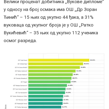
Велики проценат добитника „Вукове дипломе“
у односу на број осмака има ОШ „Др Зоран
Ђинић“ – 15 њих од укупно 44 ђака, а 31%
вуковаца од укупног броја је у ОШ „Ратко
Вукићевић“ – 35 њих од укупно 112 ученика
осмог разреда.