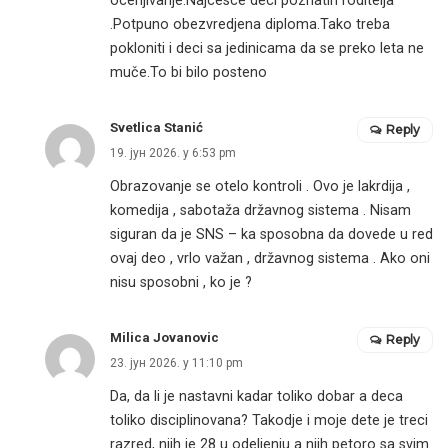
ocenjivanje.Najcesce deci poznatih roditelja
.Potpuno obezvredjena diploma.Tako treba
pokloniti i deci sa jedinicama da se preko leta ne
muče.To bi bilo posteno
Svetlica Stanić
Reply
19. јун 2026. у 6:53 pm
Obrazovanje se otelo kontroli . Ovo je lakrdija ,
komedija , sabotaža državnog sistema . Nisam
siguran da je SNS – ka sposobna da dovede u red
ovaj deo , vrlo važan , državnog sistema . Ako oni
nisu sposobni , ko je ?
Milica Jovanovic
Reply
23. јун 2026. у 11:10 pm
Da, da li je nastavni kadar toliko dobar a deca
toliko disciplinovana? Takodje i moje dete je treci
razred, njih je 28 u odeljenju a njih petoro sa svim