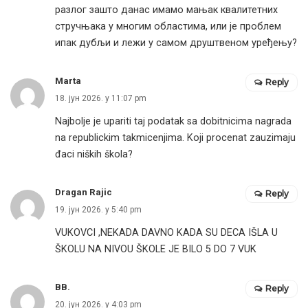
разлог зашто данас имамо мањак квалитетних
стручњака у многим областима, или је проблем
ипак дубљи и лежи у самом друштвеном уређењу?
Marta
Reply
18. јун 2026. у 11:07 pm
Najbolje je upariti taj podatak sa dobitnicima nagrada
na republickim takmicenjima. Koji procenat zauzimaju
đaci niških škola?
Dragan Rajic
Reply
19. јун 2026. у 5:40 pm
VUKOVCI ,NEKADA DAVNO KADA SU DECA IŠLA U
ŠKOLU NA NIVOU ŠKOLE JE BILO 5 DO 7 VUK
BB.
Reply
20. јун 2026. у 4:03 pm