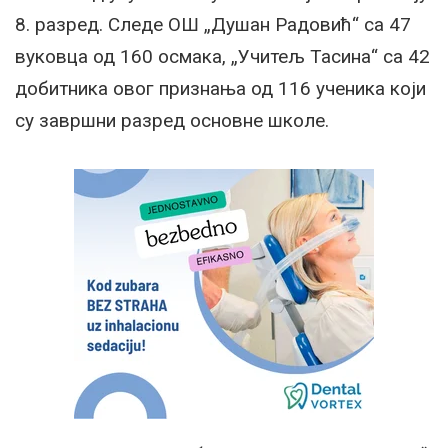
8. разред. Следе ОШ „Душан Радовић“ са 47
вуковца од 160 осмака, „Учитељ Тасина“ са 42
добитника овог признања од 116 ученика који
су завршни разред основне школе.