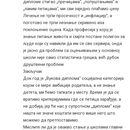
дипломе стигао „пречицама“, „попуштањима“ и
„лаким петицама“, ми сви заједно плаћамо цену.
Лечење не трпи просечност и „инфлацију“, а
поготово не трпи незнање скривено иза
поклоњених оцена. Када професија у којој је
знање питање живота и смрти постане полигон за
људе који су навикли да им се све сервира, онда
је јасно да проблем са оцењивањем у основној
школи није само статистичка грешка, већ дубок
друштвени проблем.
Закључак
Док год је „Вукова диплома“ социјална категорија
којом се мере амбиције родитеља, а не знање
детета, ми ћемо тапкати у месту. Време је да се
вратимо критеријумима где се петица зарађује, а
не добија, јер ће нас у супротном „дипломе“ које
ништа не значе коштати много више него што
можемо да претпоставимо.
Мислите ли да је овакво стање у школама главни