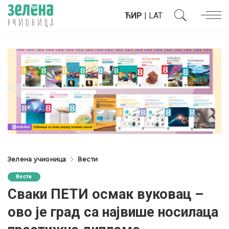
ЋИР
|
LAT
Зелена учионица
Вести
Вести
Сваки ПЕТИ осмак вуковац –
ово је град са највише носилаца