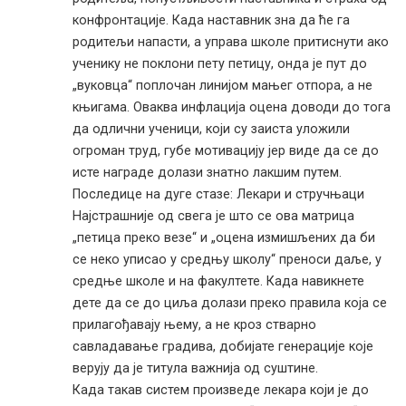
конфронтације. Када наставник зна да ће га
родитељи напасти, а управа школе притиснути ако
ученику не поклони пету петицу, онда је пут до
„вуковца“ поплочан линијом мањег отпора, а не
књигама. Оваква инфлација оцена доводи до тога
да одлични ученици, који су заиста уложили
огроман труд, губе мотивацију јер виде да се до
исте награде долази знатно лакшим путем.
Последице на дуге стазе: Лекари и стручњаци
Најстрашније од свега је што се ова матрица
„петица преко везе“ и „оцена измишљених да би
се неко уписао у средњу школу“ преноси даље, у
средње школе и на факултете. Када навикнете
дете да се до циља долази преко правила која се
прилагођавају њему, а не кроз стварно
савладавање градива, добијате генерације које
верују да је титула важнија од суштине.
Када такав систем произведе лекара који је до