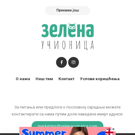
Прикажи још
О нама
Наш тим
Контакт
Услови коришћења
За питања или предлоге о пословној сарадњи можете
контактирати са нама путем доле наведене имејл адресе:
marketing@zelenaucionica.com
×