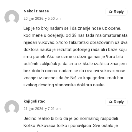
Neko iz mase
Reply
20. јун 2026. у 5:50 pm
Lep je to broj nadam se i da znanje nose uz ocene.
kod mene u odeljenju od 38 nas tada malomaturanata
nijedan vukovac. 24oro fakultetski obrazovanih uz dva
doktora nauka je rezultat potonjeg rada ali i baze koju
smo poneli. Ako se uzme u obzir ga nas je 9oro bilo
odličnih zaključak je da smo iz škole izašli sa znanjem
bez dobrih ocena. nadam se da i svi ovi vukovci nose
znanje uz ocene i da će Niš za koju godinu imati bar
svakog desetog stanovnika doktora nauka.
knjigolistac
Reply
21. јун 2026. у 7:01 pm
Jedino realno bi bilo da je po normalnoj raspodeli.
Koliko Vukovaca toliko i ponavljaca. Sve ostalo je