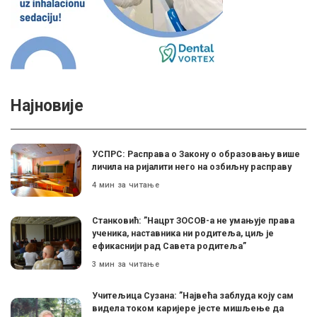
Најновије
УСПРС: Расправа о Закону о образовању више
личила на ријалити него на озбиљну расправу
4 мин за читање
Станковић: ”Нацрт ЗОСОВ-а не умањује права
ученика, наставника ни родитеља, циљ је
ефикаснији рад Савета родитеља”
3 мин за читање
Учитељица Сузана: ”Највећа заблуда коју сам
видела током каријере јесте мишљење да