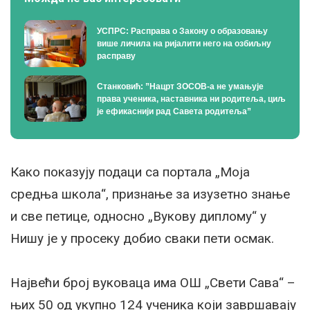
УСПРС: Расправа о Закону о образовању
више личила на ријалити него на озбиљну
расправу
Станковић: ”Нацрт ЗОСОВ-а не умањује
права ученика, наставника ни родитеља, циљ
је ефикаснији рад Савета родитеља”
Како показују подаци са портала „Моја
средња школа“, признање за изузетно знање
и све петице, односно „Вукову диплому“ у
Нишу је у просеку добио сваки пети осмак.
Највећи број вуковаца има ОШ „Свети Сава“ –
њих 50 од укупно 124 ученика који завршавају