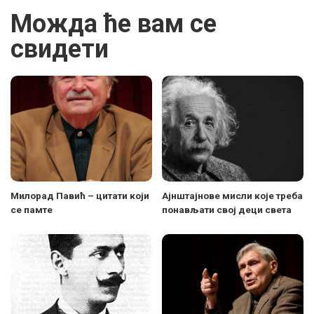
Можда ће вам се
свидети
Милорад Павић – цитати који
Ајнштајнове мисли које треба
се памте
понављати свој деци света