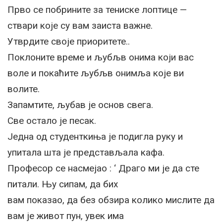
Прво се побрините за тениске лоптице —
ствари које су вам заиста важне.
Утврдите своје приоритете..
Поклоните време и љубљв онима који вас
воле и покаћите љубљв онимља које ви
волите.
Запамтите, љубав је основ свега.
Све остало је песак.
Једна од студенткиња је подигла руку и
упитала шта је представљала кафа.
Професор се насмејао : ‘ Драго ми је да сте
питали. Њу сипам, да бих
вам показао, да без обзира колико мислите да
вам је живот пун, увек има