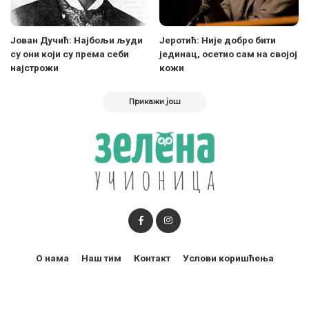
Јован Дучић: Најбољи људи
Јеротић: Није добро бити
су они који су према себи
јединац, осетио сам на својој
најстрожи
кожи
Прикажи још
О нама
Наш тим
Контакт
Услови коришћења