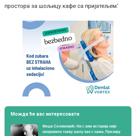
простора за шољицу кафе са пријатељем.’
Можда ће вас интересовати
Меша Селимовић: Ни с ким историја није
направила такву шалу као с нама. Презиру