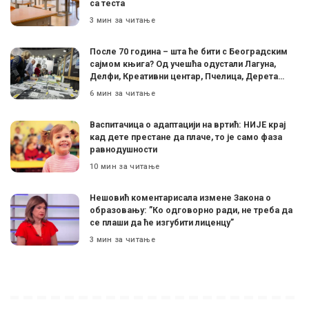
са теста
3 мин за читање
После 70 година – шта ће бити с Београдским
сајмом књига? Од учешћа одустали Лагуна,
Делфи, Креативни центар, Пчелица, Дерета…
6 мин за читање
Васпитачица о адаптацији на вртић: НИЈЕ крај
кад дете престане да плаче, то је само фаза
равнодушности
10 мин за читање
Нешовић коментарисала измене Закона о
образовању: ”Ко одговорно ради, не треба да
се плаши да ће изгубити лиценцу”
3 мин за читање