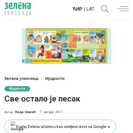
ЋИР
|
LAT
Зелена учионица
Мудрости
Мудрости
Све остало је песак
Нада Шакић
7. јануар 2017.
Аутор:
Posted
by
Dodaj Zelenu učionicu kao omiljeni izvor na Google-u