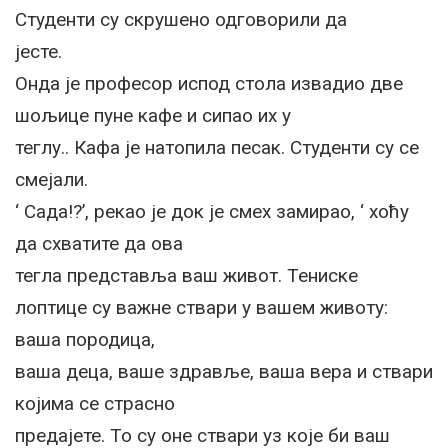
Студенти су скрушено одговорили да
јесте.
Онда је професор испод стола извадио две
шољице пуне кафе и сипао их у
теглу.. Кафа је натопила песак. Студенти су се
смејали.
‘ Сада!?’, рекао је док је смех замирао, ‘ хоћу
да схватите да ова
тегла представља ваш живот. Тениске
лоптице су важне ствари у вашем животу:
ваша породица,
ваша деца, ваше здравље, ваша вера и ствари
којима се страсно
предајете. То су оне ствари уз које би ваш