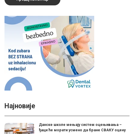
Најновије
Данске школе мењају систем оцењивања –
ђаци ће морати усмено да бране СВАКУ оцену