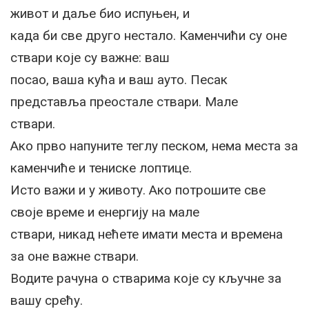
живот и даље био испуњен, и
када би све друго нестало. Каменчићи су оне
ствари које су важне: ваш
посао, ваша кућа и ваш ауто. Песак
представља преостале ствари. Мале
ствари.
Ако прво напуните теглу песком, нема места за
каменчиће и тениске лоптице.
Исто важи и у животу. Ако потрошите све
своје време и енергију на мале
ствари, никад нећете имати места и времена
за оне важне ствари.
Водите рачуна о стварима које су кључне за
вашу срећу.