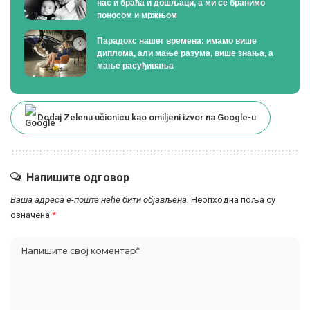
нас и браћа и дошљаци, а ми се бранимо
поносом и мржњом
Парадокс нашег времена: имамо више
диплома, али мање разума, више знања, а
мање расуђивања
Dodaj Zelenu učionicu kao omiljeni izvor na Google-u
Напишите одговор
Ваша адреса е-поште неће бити објављена.
Неопходна поља су
означена
*