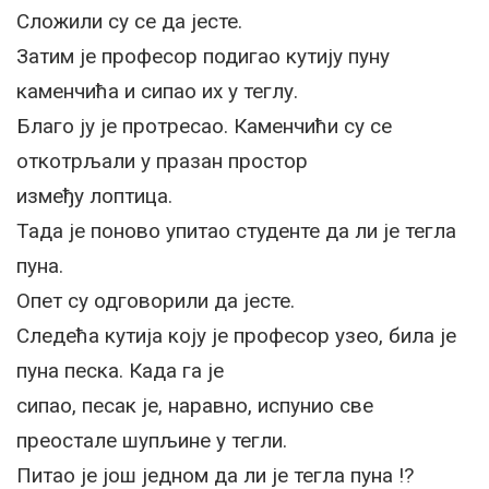
Сложили су се да јесте.
Затим је професор подигао кутију пуну
каменчића и сипао их у теглу.
Благо ју је протресао. Каменчићи су се
откотрљали у празан простор
између лоптица.
Тада је поново упитао студенте да ли је тегла
пуна.
Опет су одговорили да јесте.
Следећа кутија коју је професор узео, била је
пуна песка. Када га је
сипао, песак је, наравно, испунио све
преостале шупљине у тегли.
Питао је још једном да ли је тегла пуна !?