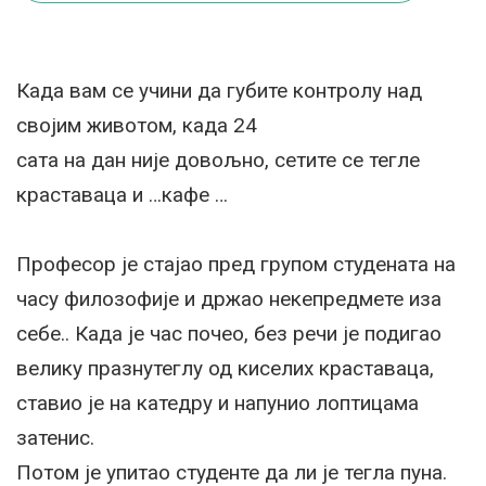
Када вам се учини да губите контролу над
својим животом, када 24
сата на дан није довољно, сетите се тегле
краставаца и …кафе …
Професор је стајао пред групом студената на
часу филозофије и држао некепредмете иза
себе.. Када је час почео, без речи је подигао
велику празнутеглу од киселих краставаца,
ставио је на катедру и напунио лоптицама
затенис.
Потом је упитао студенте да ли је тегла пуна.