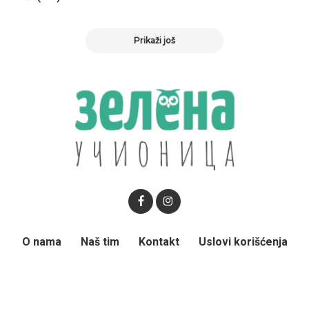
Prikaži još
O nama
Naš tim
Kontakt
Uslovi korišćenja