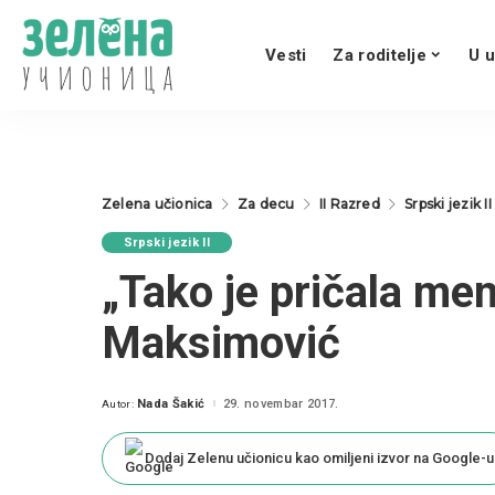
Vesti
Za roditelje
U u
Zelena učionica
Za decu
II Razred
Srpski jezik II
Srpski jezik II
„Tako je pričala me
Maksimović
Nada Šakić
29. novembar 2017.
Autor:
Posted
by
Dodaj Zelenu učionicu kao omiljeni izvor na Google-u