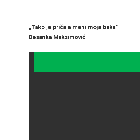
„Tako je pričala meni moja baka”
Desanka Maksimović