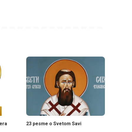
era
23 pesme o Svetom Savi