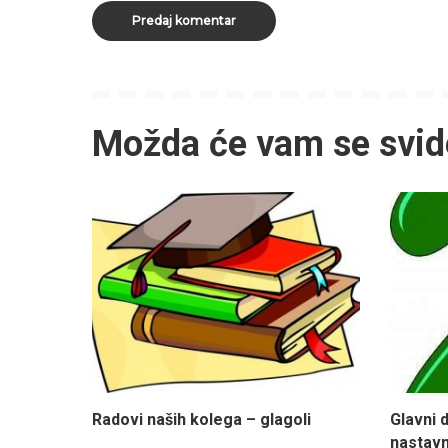
Možda će vam se svid
Radovi naših kolega – glagoli
Glavni d
nastavni 