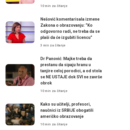
10 min za čitanje
Nešović komentarisala izmene
Zakona o obrazovanju: ”Ko
odgovorno radi, ne treba da se
plaši da će izgubiti licencu”
3 min za čitanje
Dr Panović: Majke treba da
prestanu da sipaju hranu u
tanjire celoj porodici, a od stola
se NE USTAJE dok SVI ne završe
obrok
10 min za čitanje
Kako su učitelji, profesori,
naučnici iz SRBIJE obogatili
američko obrazovanje
10 min za čitanje