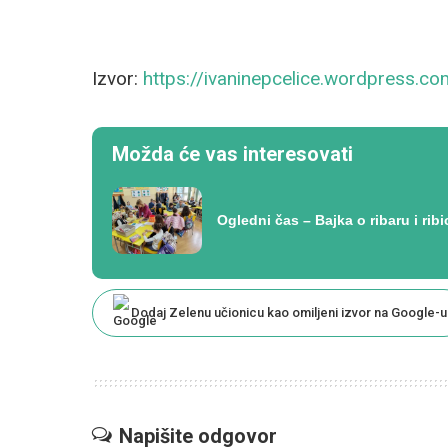
Izvor:
https://ivaninepcelice.wordpress.co
Možda će vas interesovati
Ogledni čas – Bajka o ribaru i ribi
Dodaj Zelenu učionicu kao omiljeni izvor na Google-u
Napišite odgovor