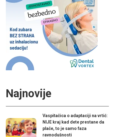
Najnovije
Vaspitačica o adaptaciji na vrtić:
NIJE kraj kad dete prestane da
plače, to je samo faza
ravnodušnosti