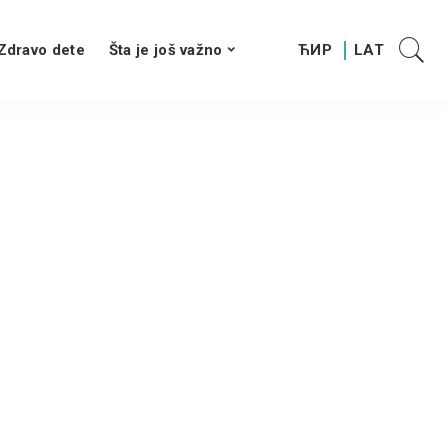
Zdravo dete
Šta je još važno