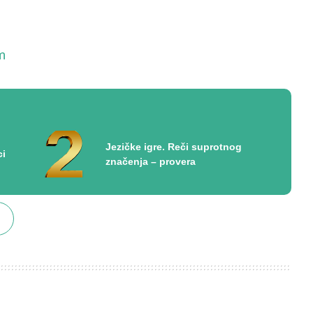
m
Jezičke igre. Reči suprotnog
ci
značenja – provera