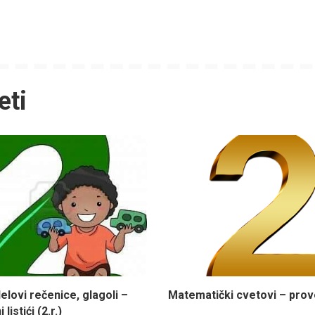
eti
elovi rečenice, glagoli –
Matematički cvetovi – prov
listići (2.r.)