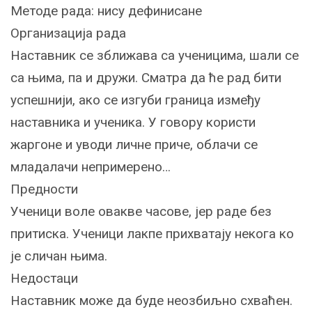
Методе рада: нису дефинисане
Организација рада
Наставник се зближава са ученицима, шали се
са њима, па и дружи. Сматра да ће рад бити
успешнији, ако се изгуби граница између
наставника и ученика. У говору користи
жаргоне и уводи личне приче, облачи се
младалачи непримерено…
Предности
Ученици воле овакве часове, јер раде без
притиска. Ученици лакпе прихватају некога ко
је сличан њима.
Недостаци
Наставник може да буде неозбиљно схваћен.