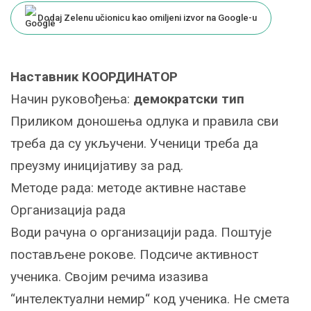
Dodaj Zelenu učionicu kao omiljeni izvor na Google-u
Наставник КООРДИНАТОР
Начин руковођења:
демократски тип
Приликом доношења одлука и правила сви
треба да су укључени. Ученици треба да
преузму иницијативу за рад.
Методе рада: методе активне наставе
Организација рада
Води рачуна о организацији рада. Поштује
постављене рокове. Подсиче активност
ученика. Својим речима изазива
“интелектуални немир“ код ученика. Не смета