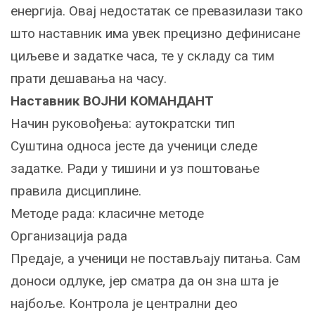
енергија. Овај недостатак се превазилази тако
што наставник има увек прецизно дефинисане
циљеве и задатке часа, те у складу са тим
прати дешавања на часу.
Наставник ВОЈНИ КОМАНДАНТ
Начин руковођења: аутократски тип
Суштина односа јесте да ученици следе
задатке. Ради у тишини и уз поштовање
правила дисциплине.
Методе рада: класичне методе
Организација рада
Предаје, а ученици не постављају питања. Сам
доноси одлуке, јер сматра да он зна шта је
најбоље. Контрола је централни део