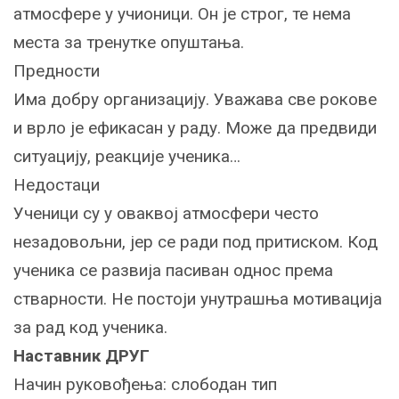
атмосфере у учионици. Он је строг, те нема
места за тренутке опуштања.
Предности
Има добру организацију. Уважава све рокове
и врло је ефикасан у раду. Може да предвиди
ситуацију, реакције ученика…
Недостаци
Ученици су у оваквој атмосфери често
незадовољни, јер се ради под притиском. Код
ученика се развија пасиван однос према
стварности. Не постоји унутрашња мотивација
за рад код ученика.
Наставник ДРУГ
Начин руковођења: слободан тип