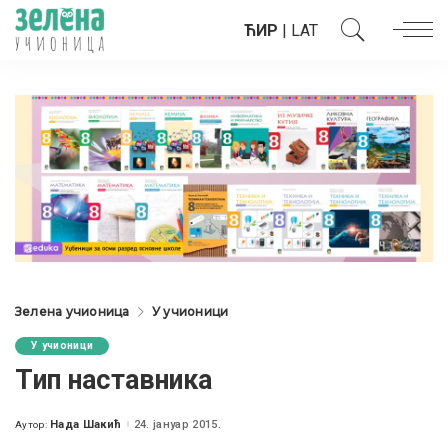
ЋИР
|
LAT
Зелена учионица
У учионици
У учионици
Tип наставника
Нада Шакић
24. јануар 2015.
Аутор:
Posted
by