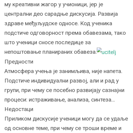
му креативни жагор у учионици, јер је
централни део сарадње дискусија. Развија
здраве међуљудске односе. Код ученика
подстиче одговорност према обавезама, тако
што ученици сносе последице за
непоштовање планираних обавеза.
Предности
Атмосфера учења је занимљива, није напета.
Подстиче индивидуални развој, али и рад у
групи, при чему се посебно развијају сазнајни
процеси: истраживање, анализа, синтеза…
Недостаци
Приликом дискусије ученици могу да се удаље
од основне теме, при чему се троши време и