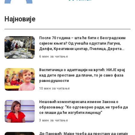
Најновије
После 70 година – шта ће бити с Београдским
сајмом књига? Од учешћа одустали Лагуна,
Делфи, Креативни центар, Пчелица, Дерета…
6 мин за читање
Васпитачица о адаптацији на вртић: НИЈЕ крај
кад дете престане да плаче, то је само фаза
равнодушности
10 мин за читање
Нешовић коментарисала измене Закона о
образовању: ”Ко одговорно ради, не треба да
се плаши да ће изгубити лиценцу”
3 мин за читање
Др Пановић: Мајке треба да престану да сипају