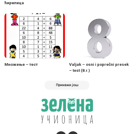
ћирилица
Множење – тест
Valjak – osni i poprečni presek
– test (8.r.)
Прикажи још