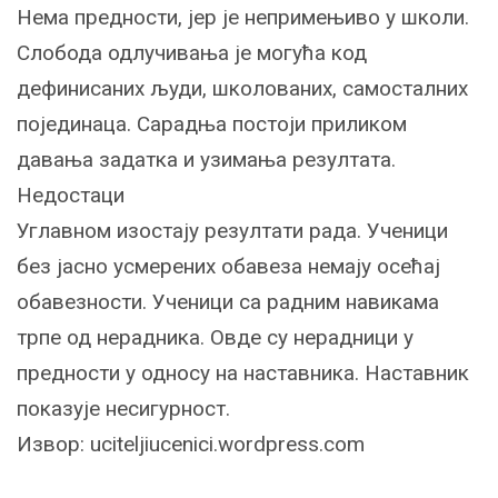
Нема предности, јер је непримењиво у школи.
Слобода одлучивања је могућа код
дефинисаних људи, школованих, самосталних
појединаца. Сарадња постоји приликом
давања задатка и узимања резултата.
Недостаци
Углавном изостају резултати рада. Ученици
без јасно усмерених обавеза немају осећај
обавезности. Ученици са радним навикама
трпе од нерадника. Овде су нерадници у
предности у односу на наставника. Наставник
показује несигурност.
Извор: uciteljiucenici.wordpress.com