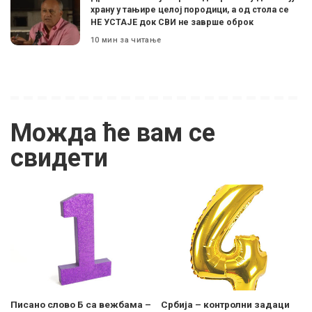
храну у тањире целој породици, а од стола се
НЕ УСТАЈЕ док СВИ не заврше оброк
10 мин за читање
Можда ће вам се
свидети
Писано слово Б са вежбама –
Србија – контролни задаци