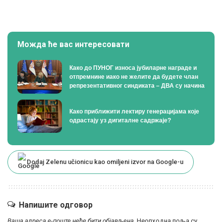
Можда ће вас интересовати
Како до ПУНОГ износа јубиларне награде и
отпремнине иако не желите да будете члан
репрезентативног синдиката – ДВА су начина
Како приближити лектиру генерацијама које
одрастају уз дигиталне садржаје?
Dodaj Zelenu učionicu kao omiljeni izvor na Google-u
Напишите одговор
Ваша адреса е-поште неће бити објављена.
Неопходна поља су