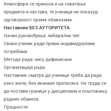
Атмосфера се преноси и на схватање
предмета и наставе, те ученици не показују
одговорност према обавезама.
Наставник БЕЗ АУТОРИТЕТА
Начин руковођења: либерални тип
Сваки ученик ради према индивидуалним
потребама
Методе рада: нису дефинисане
Организација рада
Наставник сматра да ученици треба да раде
како желе, без икаквих притисака. Не труди се
да постави границе у дисциплини и поштовању
радних обавеза.
Предности