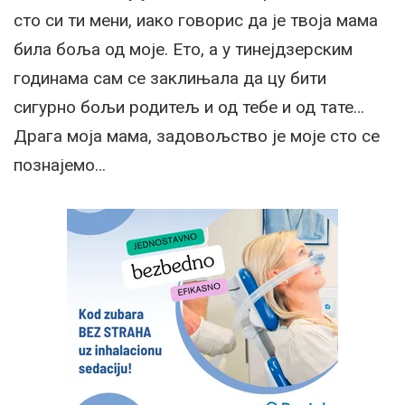
сто си ти мени, иако говорис да је твоја мама
била боља од моје. Ето, а у тинејдзерским
годинама сам се заклињала да цу бити
сигурно бољи родитељ и од тебе и од тате…
Драга моја мама, задовољство је моје сто се
познајемо…