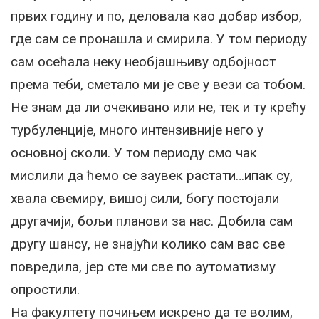
првих годину и по, деловала као добар избор,
где сам се пронашла и смирила. У том периоду
сам осећала неку необјашњиву одбојност
према теби, сметало ми је све у вези са тобом.
Не знам да ли очекивано или не, тек и ту крећу
турбуленције, много интензивније него у
основној сколи. У том периоду смо чак
мислили да ћемо се заувек растати…ипак су,
хвала свемиру, вишој сили, богу постојали
другачији, бољи планови за нас. Добила сам
другу шансу, не знајући колико сам вас све
повредила, јер сте ми све по аутоматизму
опростили.
На факултету почињем искрено да те волим,