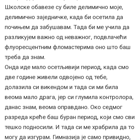
Школске обавезе су биле делимично моје,
делимично заједничке, када би осетила да
почињем да забушавам. Тада би ме учила да
разликујем важно од неважног, подвлачећи
флуоресцентним фломастерима оно што баш
треба да знам.
Онда иде мало осетљивији период, када смо
две године живели одвојено од тебе,
долазила си викендом и тада си ми била
веома мало драга, јер си глумила контролора,
данас знам, веома оправдано. Око седмог
разреда креће баш буран период, који смо сви
тешко подносили. И тада си ме храбрила да то
могу да изгурам. Гимназија је само привидно,