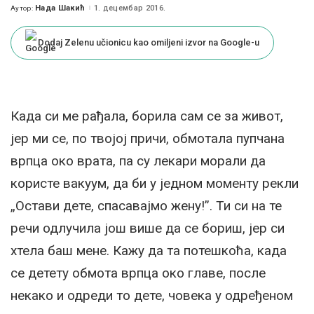
Нада Шакић
1. децембар 2016.
Аутор:
Posted
by
Dodaj Zelenu učionicu kao omiljeni izvor na Google-u
Када си ме рађала, борила сам се за живот,
јер ми се, по твојој причи, обмотала пупчана
врпца око врата, па су лекари морали да
користе вакуум, да би у једном моменту рекли
„Остави дете, спасавајмо жену!”. Ти си на те
речи одлучила још више да се бориш, јер си
хтела баш мене. Кажу да та потешкоћа, када
се детету обмота врпца око главе, после
некако и одреди то дете, човека у одређеном