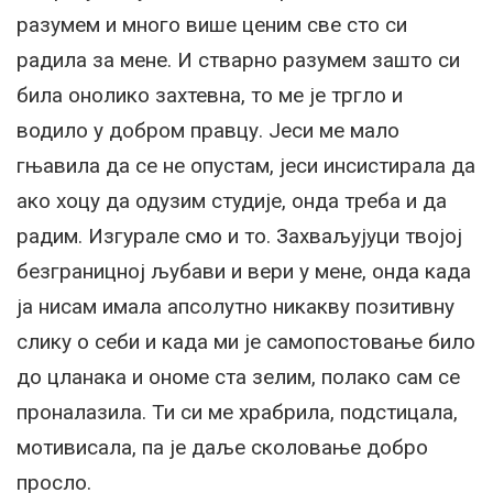
разумем и много више ценим све сто си
радила за мене. И стварно разумем зашто си
била онолико захтевна, то ме је тргло и
водило у добром правцу. Јеси ме мало
гњавила да се не опустам, јеси инсистирала да
ако хоцу да одузим студије, онда треба и да
радим. Изгурале смо и то. Захваљујуци твојој
безграницној љубави и вери у мене, онда када
ја нисам имала апсолутно никакву позитивну
слику о себи и када ми је самопостовање било
до цланака и ономе ста зелим, полако сам се
проналазила. Ти си ме храбрила, подстицала,
мотивисала, па је даље сколовање добро
просло.