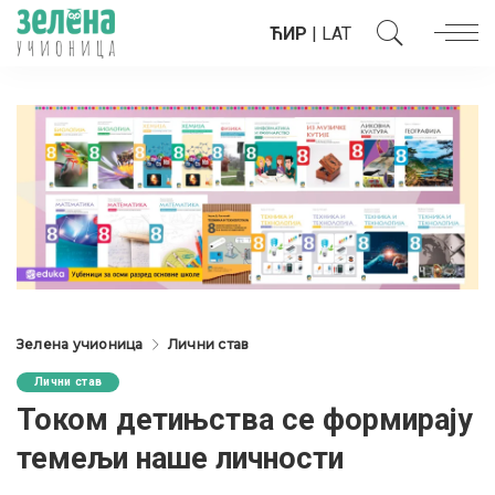
ЋИР
|
LAT
Зелена учионица
Лични став
Лични став
Током детињства се формирају
темељи наше личности