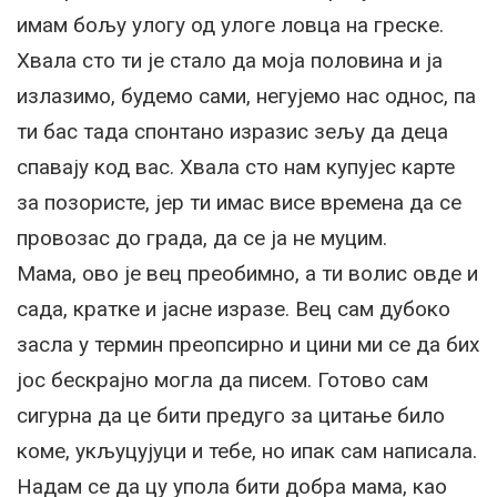
имам бољу улогу од улоге ловца на греске.
Хвала сто ти је стало да моја половина и ја
излазимо, будемо сами, негујемо нас однос, па
ти бас тада спонтано изразис зељу да деца
спавају код вас. Хвала сто нам купујес карте
за позористе, јер ти имас висе времена да се
провозас до града, да се ја не муцим.
Мама, ово је вец преобимно, а ти волис овде и
сада, кратке и јасне изразе. Вец сам дубоко
засла у термин преопсирно и цини ми се да бих
јос бескрајно могла да писем. Готово сам
сигурна да це бити предуго за цитање било
коме, укљуцујуци и тебе, но ипак сам написала.
Надам се да цу упола бити добра мама, као