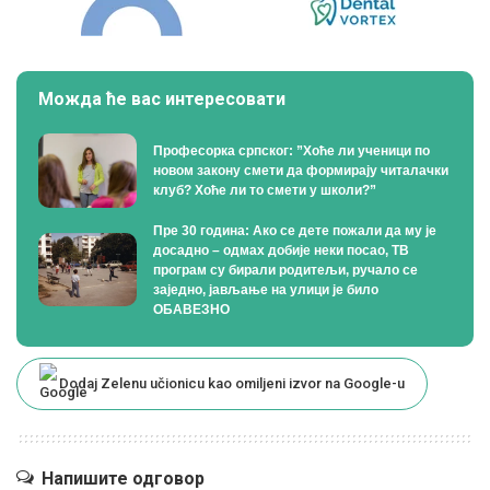
Можда ће вас интересовати
Професорка српског: ”Хоће ли ученици по
новом закону смети да формирају читалачки
клуб? Хоће ли то смети у школи?”
Пре 30 година: Ако се дете пожали да му је
досадно – одмах добије неки посао, ТВ
програм су бирали родитељи, ручало се
заједно, јављање на улици је било
ОБАВЕЗНО
Dodaj Zelenu učionicu kao omiljeni izvor na Google-u
Напишите одговор