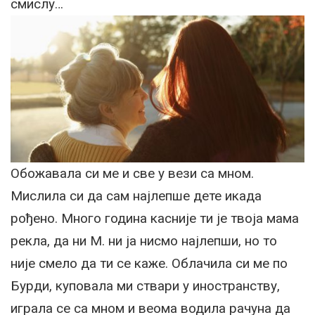
смислу…
Обожавала си ме и све у вези са мном.
Мислила си да сам најлепше дете икада
рођено. Много година касније ти је твоја мама
рекла, да ни М. ни ја нисмо најлепши, но то
није смело да ти се каже. Облачила си ме по
Бурди, куповала ми ствари у иностранству,
играла се са мном и веома водила рачуна да