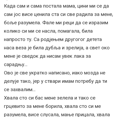
Када сам и сама постала мама, цини ми се да
сам јос висе ценила ста си све радила за мене,
боље разумела. Фале ми реци да се изразим
колико си ми се насла, помагала, била
напросто ту. Са родјењем другогог детета
наса веза је била дубља и зрелија, а свет око
мене је сведок да нисам увек лака за
сарадњу…
Ово је све укратко написано, иако мозда не
делује тако, јер у ствари имам потребу да ти
се захвалим…
Хвала сто си бас мене зелела и тако се
грцевито за мене борила, хвала сто си ме
разумела, висе слусала, мање прицала, хвала