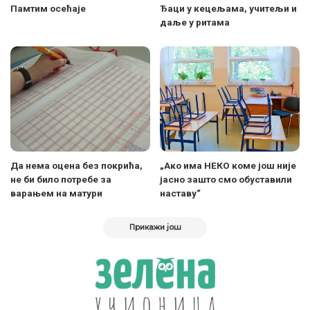
Памтим осећаје
Ђаци у кецељама, учитељи и
даље у ритама
Да нема оцена без покрића,
„Ако има НЕКО коме још није
не би било потребе за
јасно зашто смо обуставили
варањем на матури
наставу“
Прикажи још