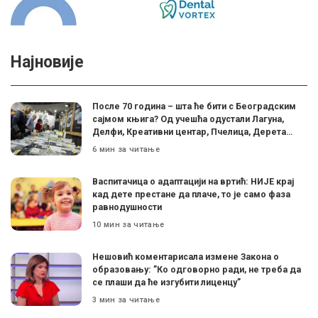
Најновије
После 70 година – шта ће бити с Београдским
сајмом књига? Од учешћа одустали Лагуна,
Делфи, Креативни центар, Пчелица, Дерета…
6 мин за читање
Васпитачица о адаптацији на вртић: НИЈЕ крај
кад дете престане да плаче, то је само фаза
равнодушности
10 мин за читање
Нешовић коментарисала измене Закона о
образовању: ”Ко одговорно ради, не треба да
се плаши да ће изгубити лиценцу”
3 мин за читање