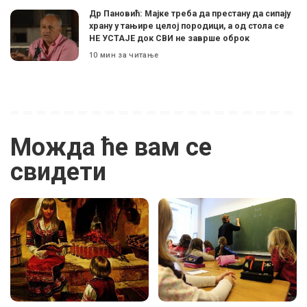
Др Пановић: Мајке треба да престану да сипају
храну у тањире целој породици, а од стола се
НЕ УСТАЈЕ док СВИ не заврше оброк
10 мин за читање
Можда ће вам се
свидети