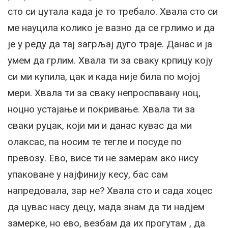
сто си цутала када је то требало. Хвала сто си
ме науцила колико је вазно да се грлимо и да
је у реду да тај загрљај дуго траје. Данас и ја
умем да грлим. Хвала ти за сваку крпицу коју
си ми купила, цак и када није била по мојој
мери. Хвала ти за сваку непроспавану ноц,
ноцно устајање и покривање. Хвала ти за
сваки руцак, који ми и данас кувас да ми
олаксас, па носим те тегле и посуде по
превозу. Ево, висе ти не замерам ако нису
упаковане у најфинију кесу, бас сам
напредовала, зар не? Хвала сто и сада хоцес
да цувас насу децу, мада знам да ти надјем
замерке, но ево, везбам да их прогутам , да