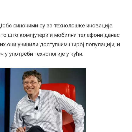
 Џобс синоними су за технолошке иновације.
а то што компјутери и мобилни телефони данас
 их они учинили доступним широј популацији, и
ч у употреби технологије у кући.