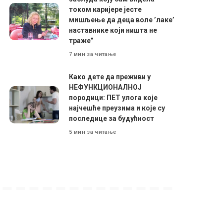
током каријере јесте
мишљење да деца воле ’лаке’
наставнике који ништа не
траже”
7 мин за читање
Како дете да преживи у
НЕФУНКЦИОНАЛНОЈ
породици: ПЕТ улога које
најчешће преузима и које су
последице за будућност
5 мин за читање