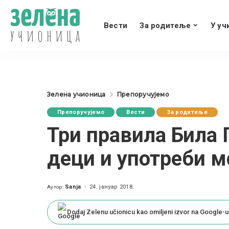
Вести
За родитеље
У уч
Зелена учионица
Препоручујемо
Препоручујемо
Вести
За родитеље
Три правила Била Г
деци и употреби 
Sanja
24. јануар 2018.
Аутор:
Posted
by
Dodaj Zelenu učionicu kao omiljeni izvor na Google-u