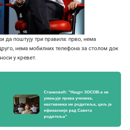
жи да поштују три правила: прво, нема
друго, нема мобилних телефона за столом док
 носи у кревет.
Станковић: ”Нацрт ЗОСОВ-а не
умањује права ученика,
наставника ни родитеља, циљ је
ефикаснији рад Савета
родитеља”