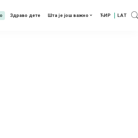
о
Здраво дете
Шта је још важно