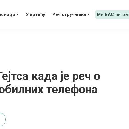
ионици
У вртићу
Реч стручњака
Ми ВАС питам
ејтса када је реч о
мобилних телефона