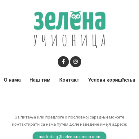
О нама
Наш тим
Контакт
Услови коришћења
За питања или предлоге о пословној сарадњи можете
контактирати са нама путем доле наведене имејл адресе:
marketing@zelenaucionica.com