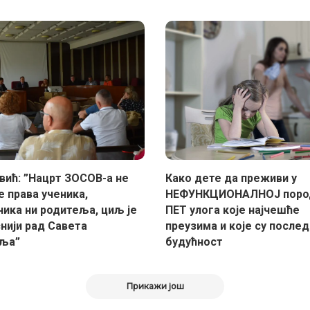
вић: ”Нацрт ЗОСОВ-а не
Како дете да преживи у
е права ученика,
НЕФУНКЦИОНАЛНОЈ поро
ника ни родитеља, циљ је
ПЕТ улога које најчешће
нији рад Савета
преузима и које су послед
ља”
будућност
Прикажи још