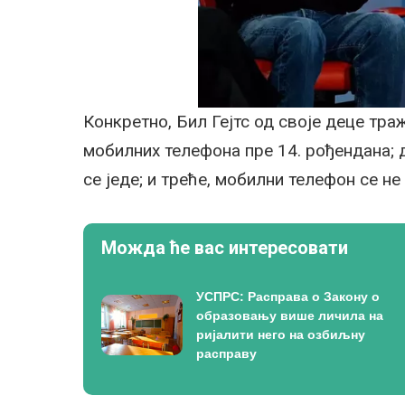
Конкретно, Бил Гејтс од своје деце тра
мобилних телефона пре 14. рођендана; 
се једе; и треће, мобилни телефон се не
Можда ће вас интересовати
УСПРС: Расправа о Закону о
образовању више личила на
ријалити него на озбиљну
расправу