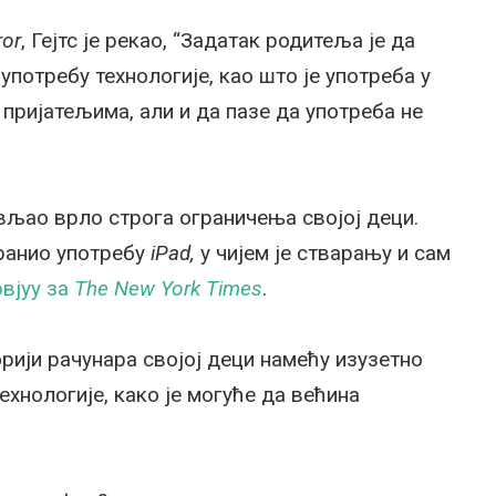
ror
, Гејтс је рекао, “Задатак родитеља је да
потребу технологије, као што је употреба у
пријатељима, али и да пазе да употреба не
вљао врло строга ограничења својој деци.
бранио употребу
iPad,
у чијем је стварању и сам
рвјуу за
The New York Times
.
рији рачунара својој деци намећу изузетно
ехнологије, како је могуће да већина