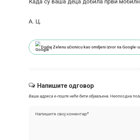
Када су ваша деца добила први мобилн
A. Ц.
Dodaj Zelenu učionicu kao omiljeni izvor na Google-u
Напишите одговор
Ваша адреса е-поште неће бити објављена.
Неопходна пољ