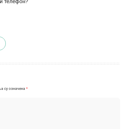
и телефон?
а су означена
*