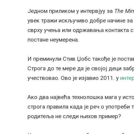
Једном приликом у интервјуу за
The Mir
увек тражи искључиво добре начине за у
сврху учења или одржавања контакта с 
постане неумерена.
И преминули Стив Џобс такође је поста
Строга до те мере да је својој деци за
учествовао. Ово је изјавио 2011. у
инте
Ако два највећа технолошка мага у исто
строга правила када је реч о употреби т
родитеља не следи њихов пример?