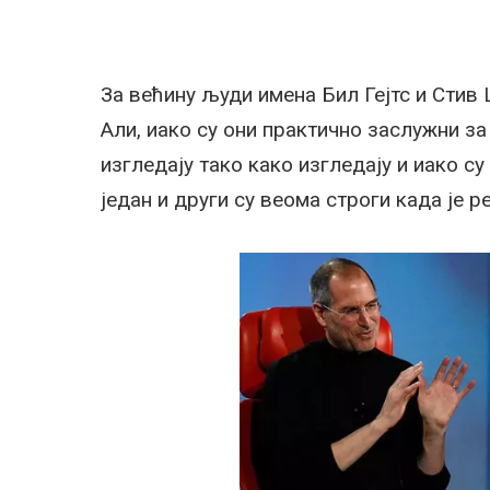
За већину људи имена Бил Гејтс и Стив
Али, иако су они практично заслужни з
изгледају тако како изгледају и иако су
један и други су веома строги када је ре