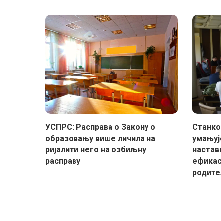
УСПРС: Расправа о Закону о
Станко
образовању више личила на
умањуј
ријалити него на озбиљну
настав
расправу
ефикас
родите