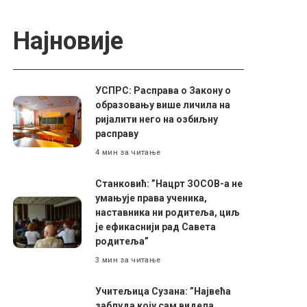
Најновије
УСПРС: Расправа о Закону о
образовању више личила на
ријалити него на озбиљну
расправу
4 мин за читање
Станковић: ”Нацрт ЗОСОВ-а не
умањује права ученика,
наставника ни родитеља, циљ
је ефикаснији рад Савета
родитеља”
3 мин за читање
Учитељица Сузана: ”Највећа
заблуда коју сам видела