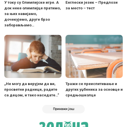
У току су Олимпијске игре. А
Енглески језик – Предлози
док неке олимпијце пратимо,
за место – тест
за њих навијамо,
дочекујемо, друге брзо
заборављамо…
„Не могу да верујем да ви,
Тражи се преиспитивање и
просветни радници, радите
других уџбеника за основце и
са децом, и тако наседате…”
средњошколце
Прикажи још