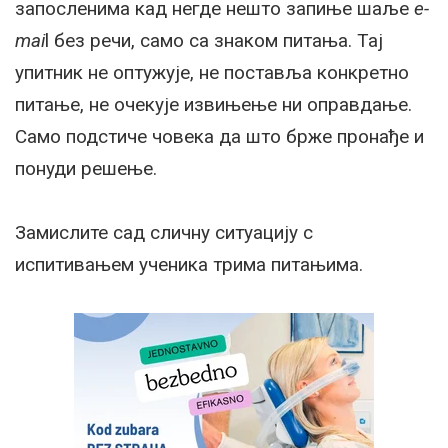
запосленима кад негде нешто запиње шаље
e-
mai
l без речи, само са знаком питања. Тај
упитник не оптужује, не поставља конкретно
питање, не очекује извињење ни оправдање.
Само подстиче човека да што брже пронађе и
понуди решење.
Замислите сад сличну ситуацију с
испитивањем ученика трима питањима.