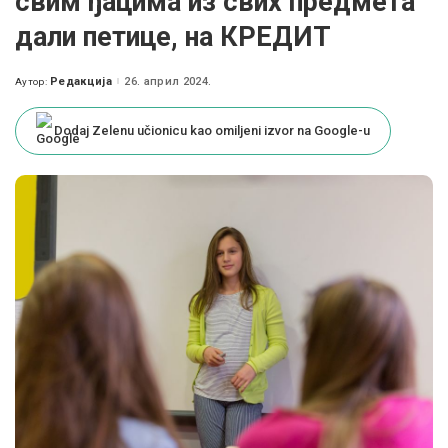
свим ђацима из свих предмета
дали петице, на КРЕДИТ
Редакција
26. април 2024.
Аутор:
Posted
by
Dodaj Zelenu učionicu kao omiljeni izvor na Google-u