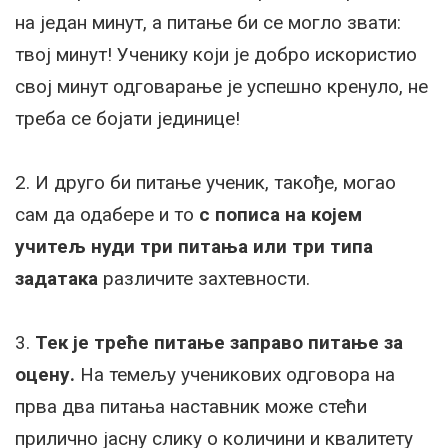
на један минут, а питање би се могло звати:
твој минут! Ученику који је добро искористио
свој минут одговарање је успешно кренуло, не
треба се бојати јединице!
2. И друго би питање ученик, такође, могао
сам да одабере и то
с пописа на којем
учитељ нуди три питања или три типа
задатака
различите захтевности.
3.
Тек је треће питање заправо питање за
оцену.
На темељу ученикових одговора на
прва два питања наставник може стећи
прилично јасну слику о количини и квалитету