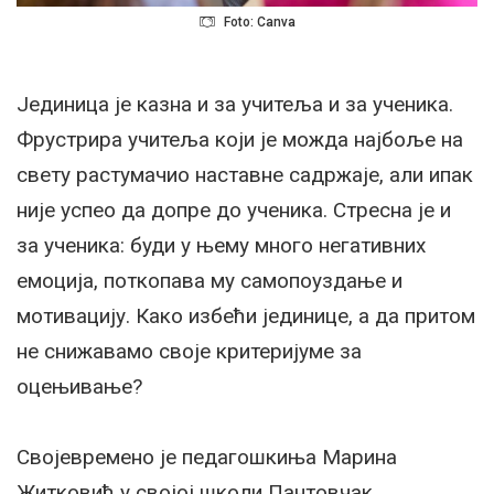
Foto: Canva
Јединица је казна и за учитеља и за ученика.
Фрустрира учитеља који је можда најбоље на
свету растумачио наставне садржаје, али ипак
није успео да допре до ученика. Стресна је и
за ученика: буди у њему много негативних
емоција, поткопава му самопоуздање и
мотивацију. Како избећи јединице, а да притом
не снижавамо своје критеријуме за
оцењивање?
Својевремено је педагошкиња Марина
Житковић у својој школи Пантовчак