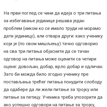
На први поглед се чини да идеја о три питања
за избегавање јединице решава један
проблем (ником ко се имало труди не морамо
дати јединицу), али отвара други: како ученику
који је (по свом мишљењу) тачно одговорио
на сва три питања објаснити да се тачан
одговор на питања може оценити са четири
оцене: довољан, добар, врло добар и одличан.
Зато би можда било згодно ученику пре
постављања трећег питања понудити слободу
да одабере да ли жели питање за тројку или
питање за петицу. Ученика треба упозорити да
ако успешно одговори на питање за тројку,