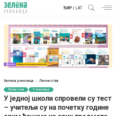
ЋИР
|
LAT
Зелена учионица
Лични став
Лични став
У учионици
У једној школи спровели су тест
– учитељи су на почетку године