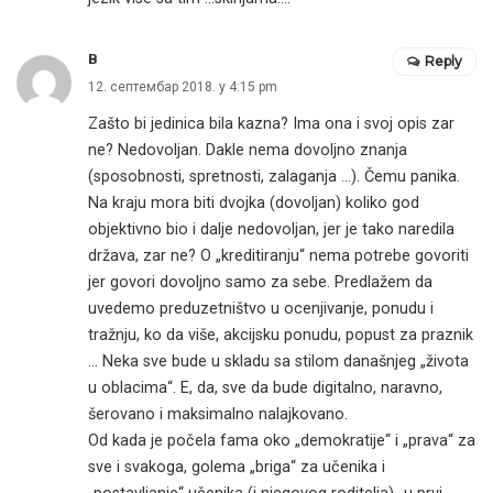
B
Reply
12. септембар 2018. у 4:15 pm
Zašto bi jedinica bila kazna? Ima ona i svoj opis zar
ne? Nedovoljan. Dakle nema dovoljno znanja
(sposobnosti, spretnosti, zalaganja …). Čemu panika.
Na kraju mora biti dvojka (dovoljan) koliko god
objektivno bio i dalje nedovoljan, jer je tako naredila
država, zar ne? O „kreditiranju“ nema potrebe govoriti
jer govori dovoljno samo za sebe. Predlažem da
uvedemo preduzetništvo u ocenjivanje, ponudu i
tražnju, ko da više, akcijsku ponudu, popust za praznik
… Neka sve bude u skladu sa stilom današnjeg „života
u oblacima“. E, da, sve da bude digitalno, naravno,
šerovano i maksimalno nalajkovano.
Od kada je počela fama oko „demokratije“ i „prava“ za
sve i svakoga, golema „briga“ za učenika i