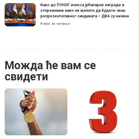
Како до ПУНОГ износа јубиларне награде и
отпремнине иако не желите да будете члан
репрезентативног синдиката – ДВА су начина
8 мин за читање
Можда ће вам се
свидети