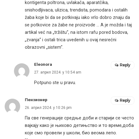
kontigenta poltrona, uvlakača, aparatčika,
snishodljivaca, ulizica, trendista, pomodara i ostalih
žaba koje bi da se potkivaju iako vrlo dobro znaju da
se potkovice za žabe ne proizvode … A je možda i taj
artikal već na „tržištu“, na istom rafu pored bodova,
„zvanja“ i ostali trica uvedenih u ovaj nesrećni
obrazovni „sistem“.
Eleonora
Reply
27. април 2024. у 10:54 am
Potpuno ste u pravu.
Пензионер
Reply
26. април 2024. у 10:26 pm
Па све генерације средње доби и старији се често
вајкају како је њихово детињство и то време,доба
које смо провели у школи, био веома лепо.