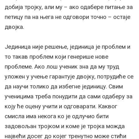
добија тројку, али му – ако одабере питање за
петицу па на њега не одговори точно – остаје
двојка.
Јединица није решење, јединица је проблем и
то такав проблем који генерише нове
проблеме. Ако лош ученик зна да му труд
уложен у учење гарантује двојку, потрудиће се
да научи толико да избегне јединицу. Свим
ученицима треба понудити да сами одаберу за
коју ће оцену учити и одговарати. Каквог
смисла има некога ко је одлучио бити
задовољан тројком и коме је тројка можда
највећи досег до којег тренутно може стићи