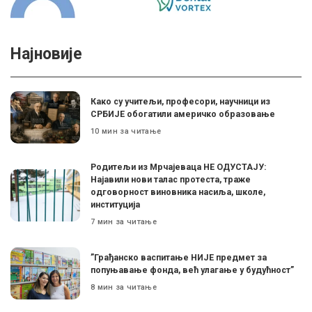
Најновије
Како су учитељи, професори, научници из
СРБИЈЕ обогатили америчко образовање
10 мин за читање
Родитељи из Мрчајеваца НЕ ОДУСТАЈУ:
Најавили нови талас протеста, траже
одговорност виновника насиља, школе,
институција
7 мин за читање
”Грађанско васпитање НИЈЕ предмет за
попуњавање фонда, већ улагање у будућност”
8 мин за читање