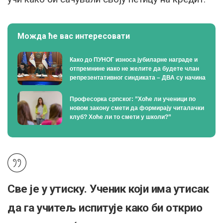
Можда ће вас интересовати
Како до ПУНОГ износа јубиларне награде и
отпремнине иако не желите да будете члан
репрезентативног синдиката – ДВА су начина
Професорка српског: ”Хоће ли ученици по
новом закону смети да формирају читалачки
клуб? Хоће ли то смети у школи?”
Све је у утиску. Ученик који има утисак
да га учитељ испитује како би открио