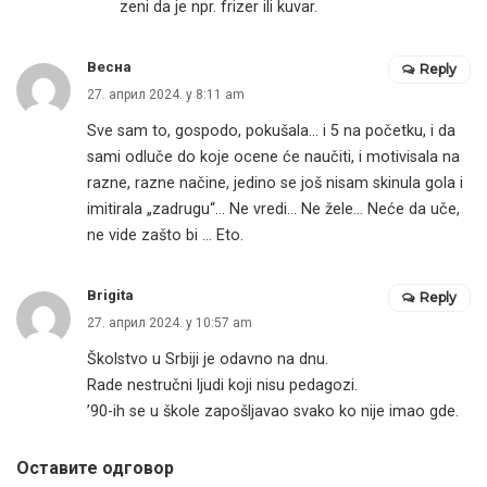
zeni da je npr. frizer ili kuvar.
Весна
Reply
27. април 2024. у 8:11 am
Sve sam to, gospodo, pokušala… i 5 na početku, i da
sami odluče do koje ocene će naučiti, i motivisala na
razne, razne načine, jedino se još nisam skinula gola i
imitirala „zadrugu“… Ne vredi… Ne žele… Neće da uče,
ne vide zašto bi … Eto.
Brigita
Reply
27. април 2024. у 10:57 am
Školstvo u Srbiji je odavno na dnu.
Rade nestručni ljudi koji nisu pedagozi.
’90-ih se u škole zapošljavao svako ko nije imao gde.
Оставите одговор