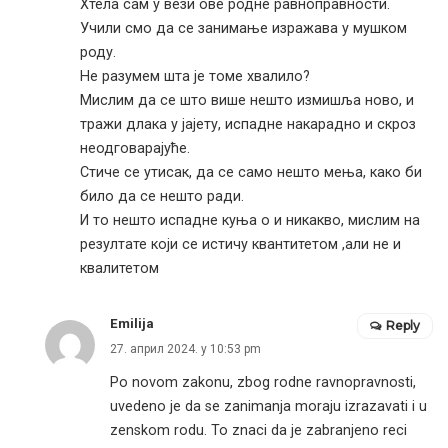
Хтела сам у вези ове родне равноправности.
Учили смо да се занимање изражава у мушком
роду.
Не разумем шта је томе хвалило?
Мислим да се што више нешто измишља ново, и
тражи длака у јајету, испадне накарадно и скроз
неодговарајуће.
Стиче се утисак, да се само нешто мења, како би
било да се нешто ради.
И то нешто испадне куња о и никакво, мислим на
резултате који се истичу квантитетом ,али не и
квалитетом
Emilija
Reply
27. април 2024. у 10:53 pm
Po novom zakonu, zbog rodne ravnopravnosti,
uvedeno je da se zanimanja moraju izrazavati i u
zenskom rodu. To znaci da je zabranjeno reci