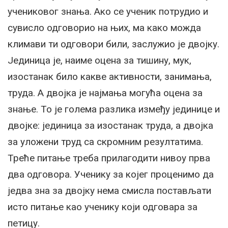
учениковог знања. Ако се ученик потрудио и
сувисло одговорио на њих, ма како можда
климави ти одговори били, заслужио је двојку.
Јединица је, наиме оцена за тишину, мук,
изостанак било какве активности, занимања,
труда. А двојка је најмања могућа оцена за
знање. То је голема разлика између јединице и
двојке: јединица за изостанак труда, а двојка
за уложени труд са скромним резултатима.
Треће питање треба прилагодити нивоу прва
два одговора. Ученику за којег проценимо да
једва зна за двојку нема смисла постављати
исто питање као ученику који одговара за
петицу.