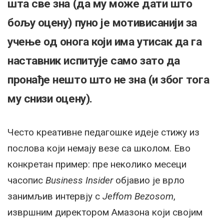
шта све зна (да му може дати што
бољу оцену) пуно је мотивисанији за
учење од онога који има утисак да га
наставник испитује само зато да
пронађе нешто што не зна (и због тога
му снизи оцену).
Често креативне педагошке идеје стижу из
послова који немају везе са школом. Ево
конкретан пример: пре неколико месеци
часопис
Business Insider
објавио је врло
занимљив интервју с
Jeffom Bezosom
,
извршним директором Амазона који својим