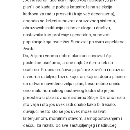
„postavljanje“ učenika (i njegovog roditelja) „u prvi
plan“ i od kada je počela katastrofalna selekcija
kadrova za rad u prosveti (traje već decenijama),
dogodio se željeni sunovrat obrazovnog sistema,
obrazovnih institucija i njihove uloge u društvu,
nastavnika kao profesije i generalno, sunovrat
populacije koja ovde živi. Sunovrat po svim aspektima
života.
Da, željeni i veoma dobro planirani sunovrat čije
posledice osećamo, a one najteže ćemo tek da
osetimo. Proces urušavanja još nije završen i nalazi se
u veoma ozbiljnoj fazi u kojoj oni koji su dobro plaćeni
da ostvare navedenu želju i plan, besomučno urnišu
ono malo normalnog nastavnog kadra što je još
preostalo u obrazovnom sistemu Srbije. Da, ono malo
što valja i što još uvek radi onako kako bi trebalo,
čuvajući nešto što se još uvek može nazvati
kriterijumom, moralnim stavom, samopoštovanjem i
čašću, za razliku od sve zastupljenijeg i nadirućeg