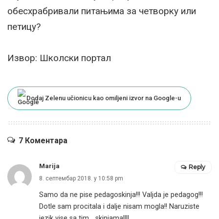
обесхрабривали питањима за четворку или
петицу?
Извор: Школски портал
Dodaj Zelenu učionicu kao omiljeni izvor na Google-u
7 Коментара
Marija
Reply
8. септембар 2018. у 10:58 pm
Samo da ne pise pedagoskinja!!! Valjda je pedagog!!!
Dotle sam procitala i dalje nisam mogla!! Naruziste
jezik vise sa tim …skinjama!!!!