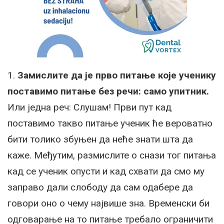
1.
Замислите да је прво питање које ученику
поставимо питање без речи: само упитник.
Или једна реч: Слушам! Први пут кад
поставимо такво питање ученик ће вероватно
бити толико збуњен да неће знати шта да
каже. Међутим, размислите о снази тог питања
кад се ученик опусти и кад схвати да смо му
заправо дали слободу да сам одабере да
говори оно о чему највише зна. Временски би
одговарање на то питање требало ограничити