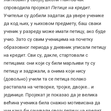
спроводила пројекат
Петице на кредит
.
Учитељи су добили задатак да увере ученике
да код њих, у њиховом предмету, баш сваки
ученик у разреду може имати петицу, ако буде
учио. Зато су свим ученицима на почетку
образовног периода у дневник уписали петицу
на кредит. Сви су, дакле, стартовали с
петицама: они који су били марљиви ту су
петицу и задржали, а онима који нису
(довољно) учили та се петица полако
растапала на четворке, тројке, двојке… и
јединице. Пројекат је показао да је велика
већина ученика била снажно мотивисана да
учи како би сачували своју петицу на кредит.