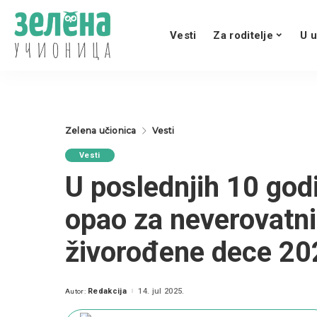
Vesti
Za roditelje
U u
Zelena učionica
Vesti
Vesti
U poslednjih 10 godi
opao za neverovatni
živorođene dece 20
Redakcija
14. jul 2025.
Autor:
Posted
by