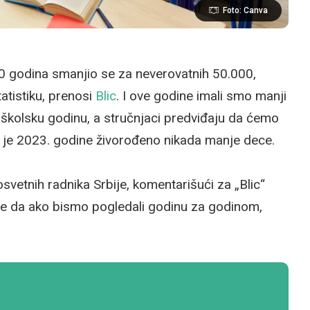
Foto: Canva
10 godina smanjio se za neverovatnih 50.000,
tistiku, prenosi
Blic
. I ove godine imali smo manji
školsku godinu, a stručnjaci predviđaju da ćemo
r je 2023. godine živorođeno nikada manje dece.
osvetnih radnika Srbije, komentarišući za „Blic“
iče da ako bismo pogledali godinu za godinom,