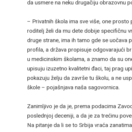
da usmere na neku drugačiju obrazovnu pol
– Privatnih škola ima sve više, one prost
roditelj želi da mu dete dobije specifičnu 
druge strane, ima ih tamo gde se uočava pot
profila, a država propisuje odgovarajući br
u medicinskim školama, a znamo da su one
upisuju izuzetno kvalitetni đaci, taj prag up
pokazuju želju da završe tu školu, a ne us
škole – pojašnjava naša sagovornica.
Zanimljivo je da je, prema podacima Zavoda,
poslednjoj deceniji, a da je za trećinu pov
Na pitanje da li se to Srbija vraća zanatim