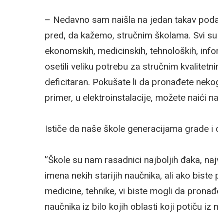
– Nedavno sam naišla na jedan takav podat
pred, da kažemo, stručnim školama. Svi su
ekonomskih, medicinskih, tehnoloških, inf
osetili veliku potrebu za stručnim kvalite
deficitaran. Pokušate li da pronađete neko
primer, u elektroinstalacije, možete naići n
Ističe da naše škole generacijama grade i 
”Škole su nam rasadnici najboljih đaka, n
imena nekih starijih naučnika, ali ako bist
medicine, tehnike, vi biste mogli da pronađ
naučnika iz bilo kojih oblasti koji potiču 