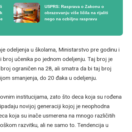
di
USPRS: Rasprava o Zakonu o
ek
obrazovanju više ličila na rijaliti
je
nego na ozbiljnu raspravu
nje odeljenja u školama, Ministarstvo pre godinu i
 broj učenika po jednom odeljenju. Taj broj je
roj ograničen na 28, ali smatra da bi taj broj
ijom smanjenja, do 20 đaka u odeljenju.
zovnim institucijama, zato što deca koja su rođena
ipadaju novijoj generaciji kojoj je neophodna
eca koja su inače usmerena na mnogo različitih
loškom razvitku, ali ne samo to. Tendencija u