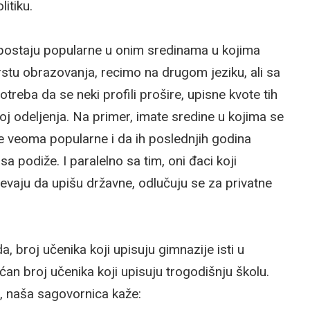
itiku.
o postaju popularne u onim sredinama u kojima
vrstu obrazovanja, recimo na drugom jeziku, ali sa
reba da se neki profili prošire, upisne kvote tih
oj odeljenja. Na primer, imate sredine u kojima se
 veoma popularne i da ih poslednjih godina
isa podiže. I paralelno sa tim, oni đaci koji
pevaju da upišu državne, odlučuju se za privatne
 broj učenika koji upisuju gimnazije isti u
ećan broj učenika koji upisuju trogodišnju školu.
a, naša sagovornica kaže: