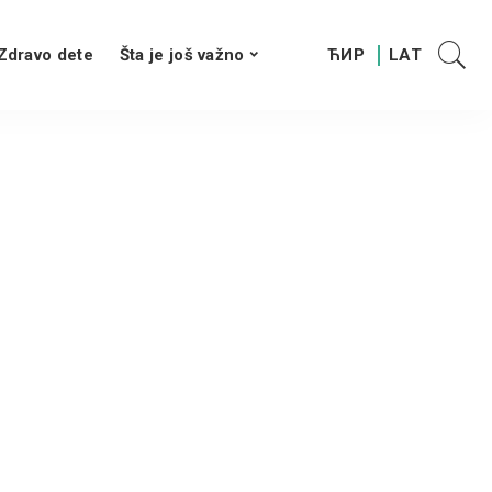
Zdravo dete
Šta je još važno