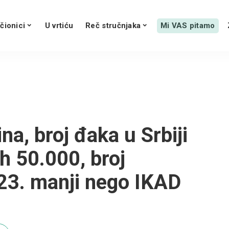
čionici
U vrtiću
Reč stručnjaka
Mi VAS pitamo
na, broj đaka u Srbiji
h 50.000, broj
23. manji nego IKAD