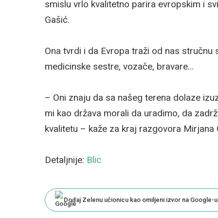
smislu vrlo kvalitetno parira evropskim i s
Gašić.
Ona tvrdi i da Evropa traži od nas stručnu
medicinske sestre, vozače, bravare…
– Oni znaju da sa našeg terena dolaze izuze
mi kao država morali da uradimo, da zadržim
kvalitetu – kaže za kraj razgovora Mirjana 
Detaljnije:
Blic
Dodaj Zelenu učionicu kao omiljeni izvor na Google-u