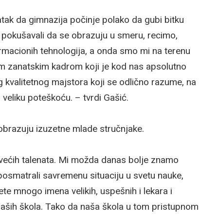
ak da gimnazija počinje polako da gubi bitku
 pokušavali da se obrazuju u smeru, recimo,
ormacionih tehnologija, a onda smo mi na terenu
tnim zanatskim kadrom koji je kod nas apsolutno
g kvalitetnog majstora koji se odlično razume, na
a veliku poteškoću. – tvrdi Gašić.
obrazuju izuzetne mlade stručnjake.
ajvećih talenata. Mi možda danas bolje znamo
e posmatrali savremenu situaciju u svetu nauke,
ete mnogo imena velikih, uspešnih i lekara i
iz naših škola. Tako da naša škola u tom pristupnom