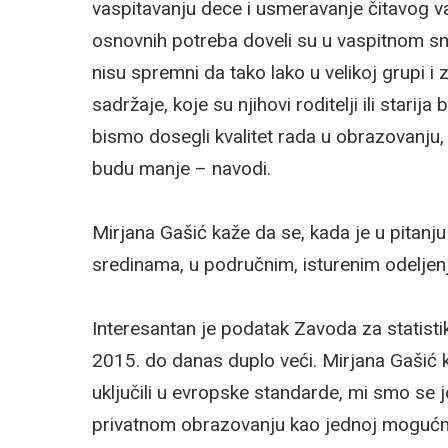
vaspitavanju dece i usmeravanje čitavog 
osnovnih potreba doveli su u vaspitnom s
nisu spremni da tako lako u velikoj grupi 
sadržaje, koje su njihovi roditelji ili stari
bismo dosegli kvalitet rada u obrazovanj
budu manje – navodi.
Mirjana Gašić kaže da se, kada je u pitanj
sredinama, u područnim, isturenim odeljen
Interesantan je podatak Zavoda za statisti
2015. do danas duplo veći. Mirjana Gašić
uključili u evropske standarde, mi smo se j
privatnom obrazovanju kao jednoj mogućnos