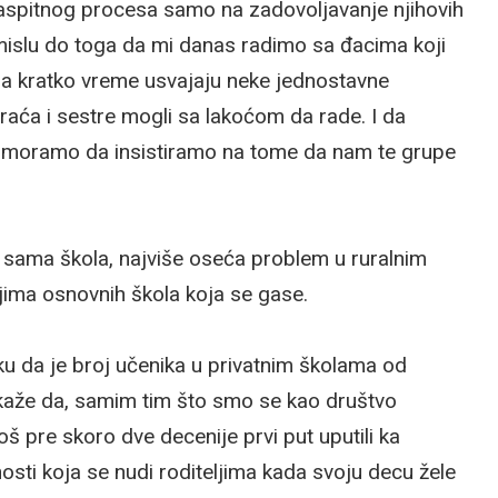
vaspitnog procesa samo na zadovoljavanje njihovih
mislu do toga da mi danas radimo sa đacima koji
i za kratko vreme usvajaju neke jednostavne
ja braća i sestre mogli sa lakoćom da rade. I da
u, moramo da insistiramo na tome da nam te grupe
u sama škola, najviše oseća problem u ruralnim
jima osnovnih škola koja se gase.
ku da je broj učenika u privatnim školama od
 kaže da, samim tim što smo se kao društvo
oš pre skoro dve decenije prvi put uputili ka
ti koja se nudi roditeljima kada svoju decu žele