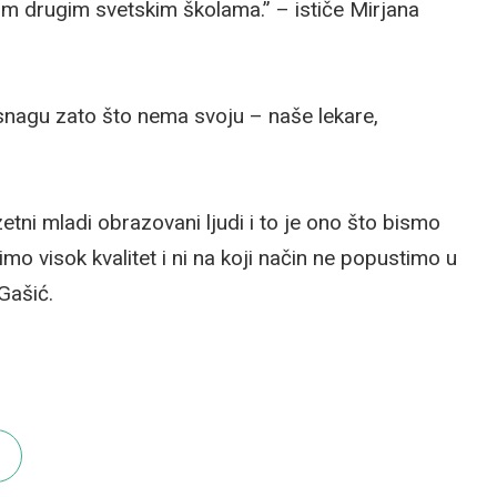
vim drugim svetskim školama.” – ističe Mirjana
 snagu zato što nema svoju – naše lekare,
tni mladi obrazovani ljudi i to je ono što bismo
o visok kvalitet i ni na koji način ne popustimo u
Gašić.