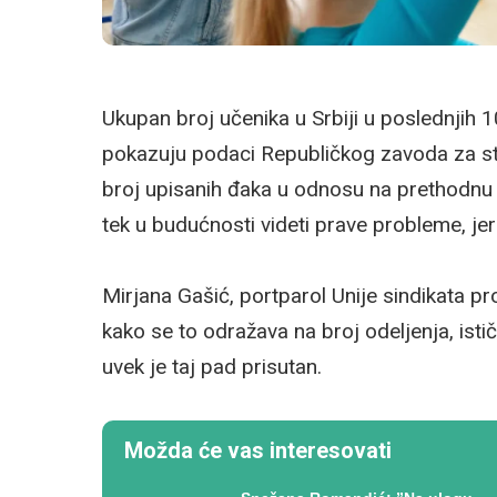
Ukupan broj učenika u Srbiji u poslednjih 
pokazuju podaci Republičkog zavoda za sta
broj upisanih đaka u odnosu na prethodnu 
tek u budućnosti videti prave probleme, je
Mirjana Gašić, portparol Unije sindikata pr
kako se to odražava na broj odeljenja, ist
uvek je taj pad prisutan.
Možda će vas interesovati