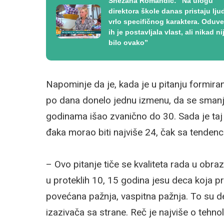
Snežana Romandić: ”Na ulogu
direktora škole danas pristaju lju
vrlo specifičnog karaktera. Oduv
ih je postavljala vlast, ali nikad ni
bilo ovako”
Napominje da je, kada je u pitanju formira
po dana donelo jednu izmenu, da se smanji
godinama išao zvanično do 30. Sada je taj b
đaka morao biti najviše 24, čak sa tendenc
– Ovo pitanje tiče se kvaliteta rada u obra
u proteklih 10, 15 godina jesu deca koja pr
povećana pažnja, vaspitna pažnja. To su d
izazivača sa strane. Reč je najviše o tehno