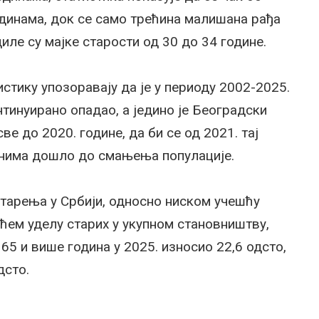
единама, док се само трећина малишана рађа
диле су мајке старости од 30 до 34 године.
стику упозоравају да је у периоду 2002-2025.
тинуирано опадао, а једино је Београдски
е до 2020. године, да би се од 2021. тај
ионима дошло до смањења популације.
тарења у Србији, односно ниском учешћу
ћем уделу старих у укупном становништву,
 65 и више година у 2025. износио 22,6 одсто,
дсто.