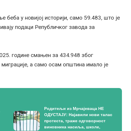
ње беба у новијој историји, само 59.483, што је
ривају подаци Републичког завода за
2025. године смањен за 434.948 због
 миграције, а само осам општина имало је
Родитељи из Мрчајеваца НЕ
е
ОДУСТАЈУ: Најавили нови талас
протеста, траже одговорност
виновника насиља, школе,