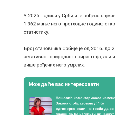
У 2025. години у Србији је рођено најма
1.362 мање него претходне године, отк
статистику.
Број становника Србије је од 2016. до 
негативног природног прираштаја, али и
више рођених него умрлих.
Можда ће вас интересовати
Нешовић коментарисала измен
Закона о образовању: ”Ко
одговорно ради, не треба да се
плаши да ће изгубити лиценцу”