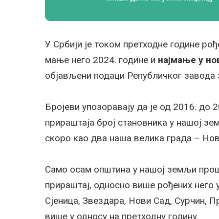
У Србији је током претходне године рођ
мање него 2024. године и
најмање у но
објављени подаци Републичког завода з
Бројеви упозоравају да је од 2016. до 
прираштаја број становника у нашој зе
скоро као два наша велика града – Нов
Само осам општина у нашој земљи прош
прираштај, односно више рођених него у
Сјеница, Звездара, Нови Сад, Сурчин, П
више у односу на претходну годину.