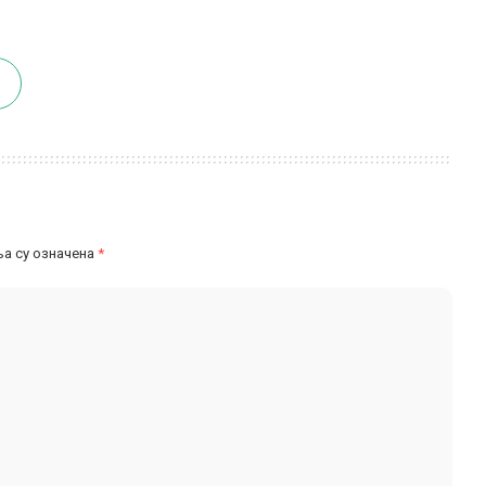
а су означена
*