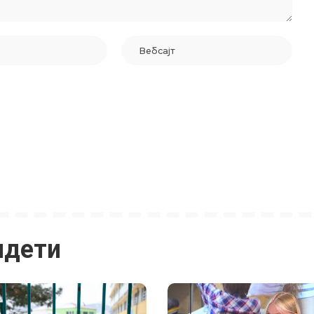
идети