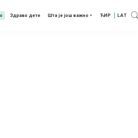
о
Здраво дете
Шта је још важно