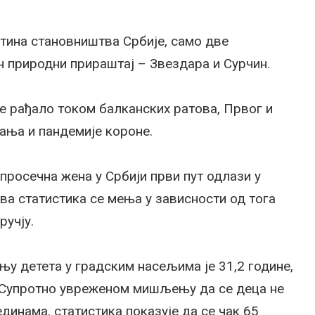
тина становништва Србије, само две
 природни прираштај – Звездара и Сурчин.
е рађало током балканских ратова, Првог и
ања и пандемије короне.
просечна жена у Србији први пут одлази у
ва статистика се мења у зависности од тога
ручју.
њу детета у градским насељима је 31,2 године,
. Супротно увреженом мишљењу да се деца не
единама, статистика показује да се чак 65