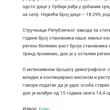
одсто деце у Србији рађа у урбаним ср
на селу. Највећи број деце – 18.299, ро
Стручњаци Републичког завода за стати
године број становника наше земље кон
регион бележио раст броја становника св
тренд променио, док је у осталим рег
О интензивном процесу демографског с
младих и континуирано високом и расту
говори податак да је удео особа старих
док је млађих од 15 година свега 14,4 о
Извор:
Блиц