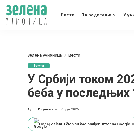
Вести
За родитеље
У уч
Зелена учионица
Вести
Вести
У Србији током 20
беба у последњих 
Редакција
6. јул 2026.
Аутор:
Posted
by
Dodaj Zelenu učionicu kao omiljeni izvor na Google-u