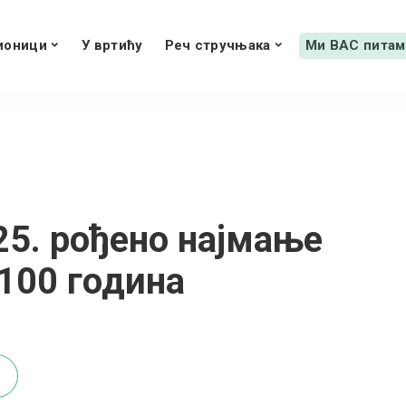
ионици
У вртићу
Реч стручњака
Ми ВАС питам
25. рођено најмање
100 година