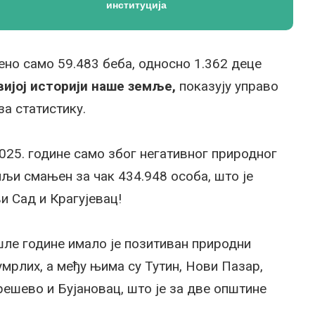
институција
ено само 59.483 беба, односно 1.362 деце
вијој историји наше земље,
показују управо
а статистику.
2025. године само због негативног природног
мљи смањен за чак 434.948 особа, што је
и Сад и Крагујевац!
ле године имало је позитиван природни
мрлих, а међу њима су Тутин, Нови Пазар,
решево и Бујановац, што је за две општине