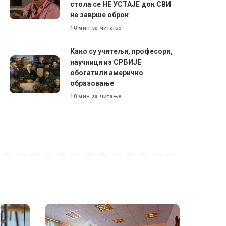
стола се НЕ УСТАЈЕ док СВИ
не заврше оброк
10 мин за читање
Како су учитељи, професори,
научници из СРБИЈЕ
обогатили америчко
образовање
10 мин за читање