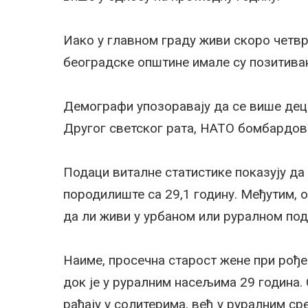
Иако у главном граду живи скоро четвр
београдске општине имале су позитиван
Демографи упозоравају да се више дец
Другог светског рата, НАТО бомбардов
Подаци виталне статистике показују да 
породилиште са 29,1 годину. Међутим, о
да ли живи у урбаном или руралном под
Наиме, просечна старост жене при рође
док је у руралним насељима 29 година
рађају у солитерима, већ у руралним ср