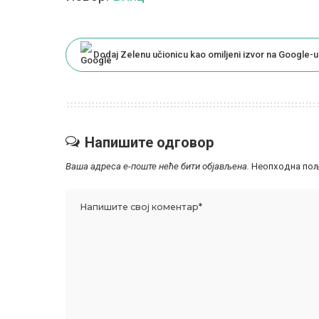
Dodaj Zelenu učionicu kao omiljeni izvor na Google-u
Напишите одговор
Ваша адреса е-поште неће бити објављена.
Неопходна пољ