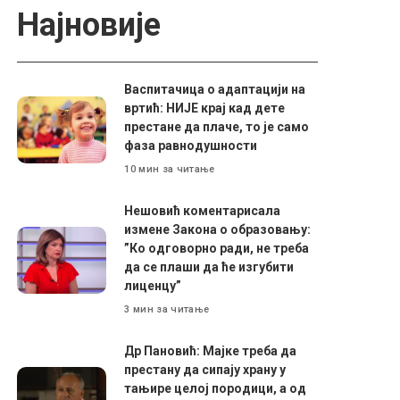
Најновије
Васпитачица о адаптацији на
вртић: НИЈЕ крај кад дете
престане да плаче, то је само
фаза равнодушности
10 мин за читање
Нешовић коментарисала
измене Закона о образовању:
”Ко одговорно ради, не треба
да се плаши да ће изгубити
лиценцу”
3 мин за читање
Др Пановић: Мајке треба да
престану да сипају храну у
тањире целој породици, а од