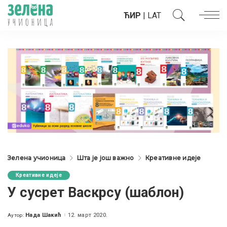
ЋИР
|
LAT
Зелена учионица
Шта је још важно
Креативне идеје
Креативне идеје
У сусрет Васкрсу (шаблон)
Нада Шакић
12. март 2020.
Аутор:
Posted
by