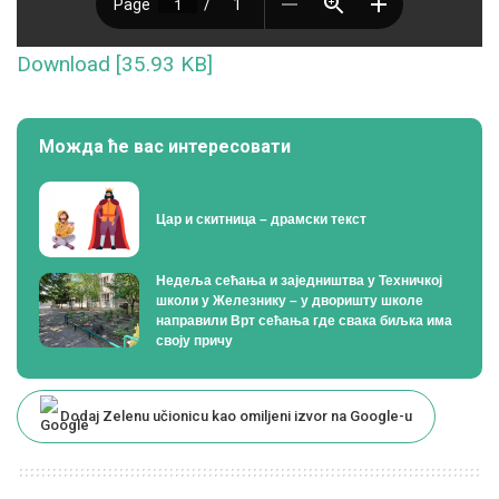
Download [35.93 KB]
Можда ће вас интересовати
Цар и скитница – драмски текст
Недеља сећања и заједништва у Техничкој
школи у Железнику – у дворишту школе
направили Врт сећања где свака биљка има
своју причу
Dodaj Zelenu učionicu kao omiljeni izvor na Google-u