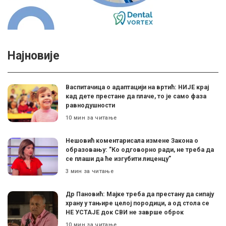
Најновије
Васпитачица о адаптацији на вртић: НИЈЕ крај
кад дете престане да плаче, то је само фаза
равнодушности
10 мин за читање
Нешовић коментарисала измене Закона о
образовању: ”Ко одговорно ради, не треба да
се плаши да ће изгубити лиценцу”
3 мин за читање
Др Пановић: Мајке треба да престану да сипају
храну у тањире целој породици, а од стола се
НЕ УСТАЈЕ док СВИ не заврше оброк
10 мин за читање