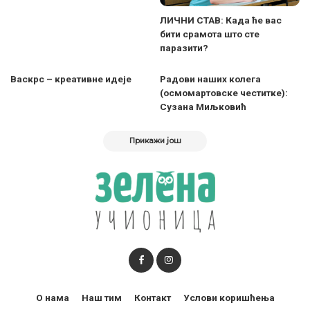
ЛИЧНИ СТАВ: Када ће вас
бити срамота што сте
паразити?
Васкрс – креативне идеје
Радови наших колега
(осмомартовске честитке):
Сузана Миљковић
Прикажи још
О нама
Наш тим
Контакт
Услови коришћења