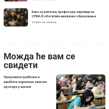
Како су учитељи, професори, научници из
СРБИЈЕ обогатили америчко образовање
10 мин за читање
Можда ће вам се
свидети
Преузмите шаблоне и
имаћете најлепше зимске
прозоре у школи