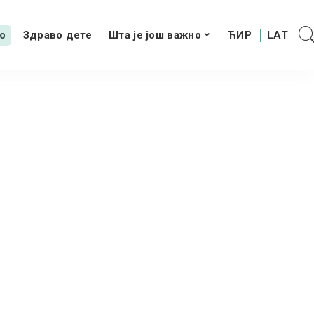
о
Здраво дете
Шта је још важно