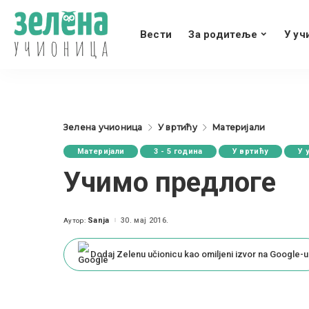
Вести
За родитеље
У уч
Зелена учионица
У вртићу
Материјали
Материјали
3 - 5 година
У вртићу
У 
Учимо предлоге
Sanja
30. мај 2016.
Аутор:
Posted
by
Dodaj Zelenu učionicu kao omiljeni izvor na Google-u