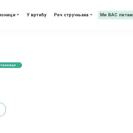
ионици
У вртићу
Реч стручњака
Ми ВАС питам
учионици